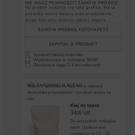
NIE MASZ PEWNOŚCI? ZAMÓW PRÓBKĘ!
Na próbce znajduje się cała grafika, która
pozwala ocenić kolory oraz przybliżenie,
dzięki któremu ocenisz jakość zdjęcia.
ZAMÓW PRÓBKĘ FOTOTAPETY
ZAPYTAJ O PRODUKT
Sprawdź fakturę materiału
Wydrukowana w rozmiarze 30x50
Dostawa w ciągu 2-4 dni roboczych
NIE ZAPOMNIJ O KLEJU!
Wybierz sprawdzony klej, który zapewni
doskonałą przyczepność i trwałość wzoru na
lata.
Klej do tapet
34zł/szt
Do wszystkich rodzajów
tapet. Opakowanie
wystarcza na 15 - 20