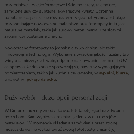
przyrodnicze – wielkoformatowe liście monstery, tajemnicze,
zamglone lasy czy subtelne, akwarelowe kwiaty. Ogromną
popularnością cieszą się również wzory geometryczne, abstrakcje
przypominające nowoczesne malarstwo oraz fototapety imitujące
naturalne materiały, takie jak surowy beton, marmur ze złotymi
żyłkami czy postarzane drewno.
Nowoczesne fototapety to jednak nie tylko design, ale także
innowacyjna technologia. Wykonane z wysokiej jakości flizeliny lub
winylu są niezwykle trwałe, odporne na zmywanie i promienie UV,
co sprawia, że doskonale sprawdzają się nawet w wymagających
pomieszczeniach, takich jak kuchnia czy łazienka, w
sypialni
,
biurze
,
a nawet w
pokoju dziecka
,
Duży wybór i dużo opcji personalizacji ​
W Dimuro możemy zmodyfikować fototapetę zgodnie z Twoimi
potrzebami. Sam wybierasz rozmiar i jeden z wielu rodzajów
materiałów. W momencie składania zamówienia przez stronę
możesz dowolnie wykadrować swoją fototapetę, zmienić jej