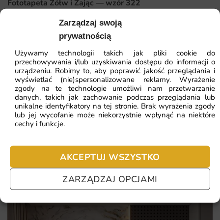
Fototapeta Żółw i Zając — wzór 322
wnętrza. Wybierając ten wzór, stawiasz na autorski
Zarządzaj swoją
design, trwałą jakość druku i pełną elastyczność
41.93
zł
64.51
zł
wymiarów.
prywatnością
Najniższa cena z 30 dni:
41.93
zł
Używamy technologii takich jak pliki cookie do
Sprawdź, co konkretnie wyróżnia tę propozycję:
przechowywania i/lub uzyskiwania dostępu do informacji o
urządzeniu. Robimy to, aby poprawić jakość przeglądania i
ZOBACZ WSZYSTKIE
wyświetlać (nie)spersonalizowane reklamy. Wyrażenie
baśniowy motyw rozwijający wyobraźnię
zgody na te technologie umożliwi nam przetwarzanie
danych, takich jak zachowanie podczas przeglądania lub
pastelowa paleta idealna dla pokoju dziewczynki
unikalne identyfikatory na tej stronie. Brak wyrażenia zgody
lub jej wycofanie może niekorzystnie wpłynąć na niektóre
Najczęściej zadawane pytania
delikatne detale skrzydeł i kwiatów
cechy i funkcje.
romantyczny, magiczny klimat dekoracji
Pomagamy i doradzamy przy każdym zakupie. Ale jeżeli
nie chcesz czekać – sprawdź najczęściej zadawane pytania.
AKCEPTUJ WSZYSTKO
ZARZĄDZAJ OPCJAMI