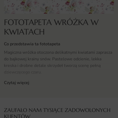
FOTOTAPETA WRÓŻKA W
KWIATACH
Co przedstawia ta fototapeta
Magiczna wróżka otoczona delikatnymi kwiatami zaprasza
do bajkowej krainy snów. Pastelowe odcienie, lekka
kreska i drobne detale skrzydeł tworzą scenę pełną
dziewczęcego czaru.
Czytaj więcej
Motyw rozpala dziecięcą wyobraźnię i otwiera drzwi do
świata, w którym wszystko jest możliwe. To wzór
wymarzony dla małych marzycielek i miłośniczek baśni.
Gdzie sprawdzi się fototapeta Wróżka w Kwiatach
ZAUFAŁO NAM TYSIĄCE ZADOWOLONYCH
KLIENTÓW
Fototapeta Wróżka w Kwiatach świetnie sprawdzi się w