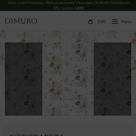
Tylko u nas! Promocja -35% na wszystko! Pozostało
19:48:40
. Dodatkowe
-5% z kodem
LATO
0.00