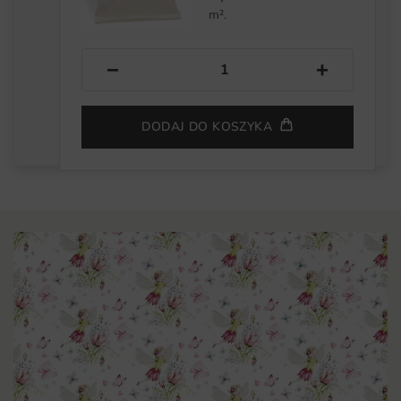
m².
−
+
DODAJ DO KOSZYKA