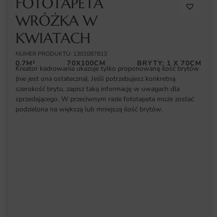
FOTOTAPETA
WRÓŻKA W
KWIATACH
NUMER PRODUKTU: 1301087813
0.7M²
70X100CM
BRYTY: 1 X 70CM
Kreator kadrowania ukazuje tylko proponowaną ilość brytów
(nie jest ona ostateczna). Jeśli potrzebujesz konkretną
szerokość brytu, zapisz taką informację w uwagach dla
sprzedającego. W przeciwnym razie fototapeta może zostać
podzielona na większą lub mniejszą ilość brytów.