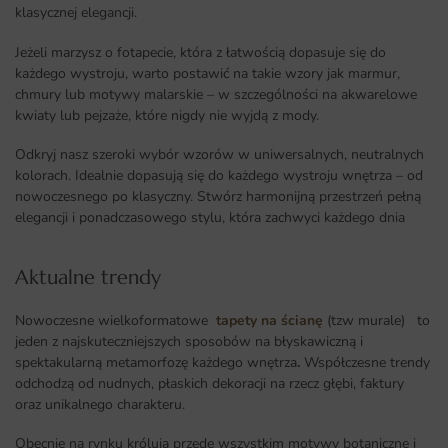
klasycznej elegancji.
Jeżeli marzysz o fotapecie, która z łatwością dopasuje się do
każdego wystroju, warto postawić na takie wzory jak marmur,
chmury lub motywy malarskie – w szczególności na akwarelowe
kwiaty lub pejzaże, które nigdy nie wyjdą z mody.
Odkryj nasz szeroki wybór wzorów w uniwersalnych, neutralnych
kolorach. Idealnie dopasują się do każdego wystroju wnętrza – od
nowoczesnego po klasyczny. Stwórz harmonijną przestrzeń pełną
elegancji i ponadczasowego stylu, która zachwyci każdego dnia
Aktualne trendy​
Nowoczesne wielkoformatowe
tapety na ścianę
(tzw murale) to
jeden z najskuteczniejszych sposobów na błyskawiczną i
spektakularną metamorfozę każdego wnętrza
.
Współczesne trendy
odchodzą od nudnych, płaskich dekoracji na rzecz głębi, faktury
oraz unikalnego charakteru.
Obecnie na rynku królują przede wszystkim motywy botaniczne i