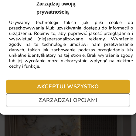
64.51
zł
Zarządzaj swoją
wygodę aplikacji, tworząc nowoczesny i uporządkowany
Najniższa cena z 30 dni:
41.93
zł
prywatnością
wygląd w Twoim wnętrzu.
Używamy technologii takich jak pliki cookie do
ZOBACZ WSZYSTKIE
przechowywania i/lub uzyskiwania dostępu do informacji o
autorska kompozycja z graficznym, designerskim motywem
urządzeniu. Robimy to, aby poprawić jakość przeglądania i
podkreślającym charakter wnętrza
wyświetlać (nie)spersonalizowane reklamy. Wyrażenie
zgody na te technologie umożliwi nam przetwarzanie
trwały druk lateksowy odporny na blaknięcie i codzienne
danych, takich jak zachowanie podczas przeglądania lub
Najczęściej zadawane pytania
ścieranie
unikalne identyfikatory na tej stronie. Brak wyrażenia zgody
lub jej wycofanie może niekorzystnie wpłynąć na niektóre
Pomagamy i doradzamy przy każdym zakupie. Ale jeżeli
wymiary szyte na miarę Twojej ściany, bez konieczności
cechy i funkcje.
nie chcesz czekać – sprawdź najczęściej zadawane pytania.
docinania
prosty montaż na klej do flizeliny, możliwy do wykonania
AKCEPTUJ WSZYSTKO
samodzielnie
ZARZĄDZAJ OPCJAMI