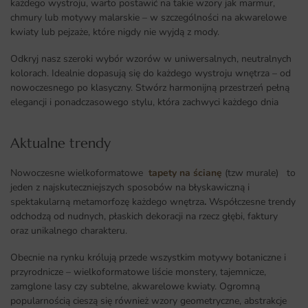
każdego wystroju, warto postawić na takie wzory jak marmur,
chmury lub motywy malarskie – w szczególności na akwarelowe
kwiaty lub pejzaże, które nigdy nie wyjdą z mody.
Odkryj nasz szeroki wybór wzorów w uniwersalnych, neutralnych
kolorach. Idealnie dopasują się do każdego wystroju wnętrza – od
nowoczesnego po klasyczny. Stwórz harmonijną przestrzeń pełną
elegancji i ponadczasowego stylu, która zachwyci każdego dnia
Aktualne trendy​
Nowoczesne wielkoformatowe
tapety na ścianę
(tzw murale) to
jeden z najskuteczniejszych sposobów na błyskawiczną i
spektakularną metamorfozę każdego wnętrza
.
Współczesne trendy
odchodzą od nudnych, płaskich dekoracji na rzecz głębi, faktury
oraz unikalnego charakteru.
Obecnie na rynku królują przede wszystkim motywy botaniczne i
przyrodnicze – wielkoformatowe liście monstery, tajemnicze,
zamglone lasy czy subtelne, akwarelowe kwiaty. Ogromną
popularnością cieszą się również wzory geometryczne, abstrakcje