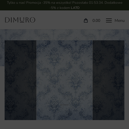
Tylko u nas! Promocja -35% na wszystko! Pozostało
01:53:34
. Dodatkowe
-5% z kodem
LATO
0.00