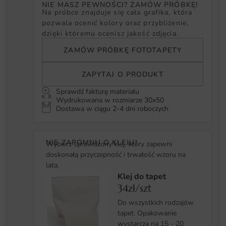
NIE MASZ PEWNOŚCI? ZAMÓW PRÓBKĘ!
Na próbce znajduje się cała grafika, która
pozwala ocenić kolory oraz przybliżenie,
dzięki któremu ocenisz jakość zdjęcia.
ZAMÓW PRÓBKĘ FOTOTAPETY
ZAPYTAJ O PRODUKT
Sprawdź fakturę materiału
Wydrukowana w rozmiarze 30x50
Dostawa w ciągu 2-4 dni roboczych
NIE ZAPOMNIJ O KLEJU!
Wybierz sprawdzony klej, który zapewni
doskonałą przyczepność i trwałość wzoru na
lata.
Klej do tapet
34zł/szt
Do wszystkich rodzajów
tapet. Opakowanie
wystarcza na 15 - 20