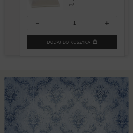
m².
−
+
DODAJ DO KOSZYKA