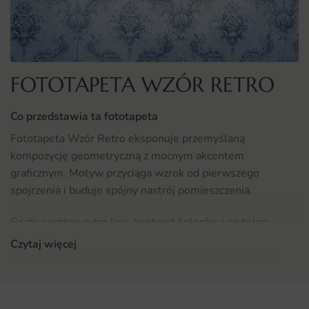
FOTOTAPETA WZÓR RETRO
Co przedstawia ta fototapeta
Fototapeta Wzór Retro eksponuje przemyślaną
kompozycję geometryczną z mocnym akcentem
graficznym. Motyw przyciąga wzrok od pierwszego
spojrzenia i buduje spójny nastrój pomieszczenia.
Grafika oddaje rytm linii, kontrast kolorów i czytelną
strukturę wzoru, dzięki czemu sprawdzi się jako wyrazista
Czytaj więcej
dekoracja ściany centralnej lub subtelne tło dla mebli.
Gdzie sprawdzi się fototapeta Wzór Retro