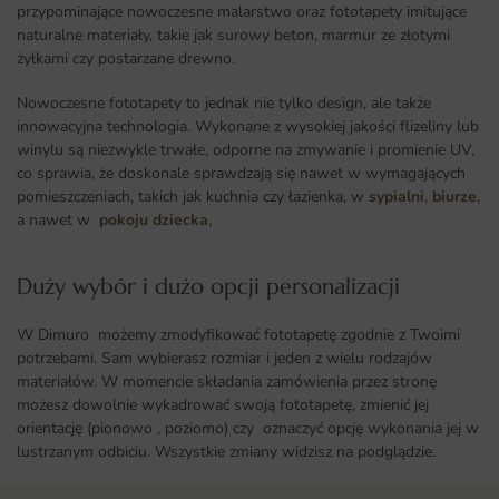
przypominające nowoczesne malarstwo oraz fototapety imitujące
naturalne materiały, takie jak surowy beton, marmur ze złotymi
żyłkami czy postarzane drewno.
Nowoczesne fototapety to jednak nie tylko design, ale także
innowacyjna technologia. Wykonane z wysokiej jakości flizeliny lub
winylu są niezwykle trwałe, odporne na zmywanie i promienie UV,
co sprawia, że doskonale sprawdzają się nawet w wymagających
pomieszczeniach, takich jak kuchnia czy łazienka, w
sypialni
,
biurze
,
a nawet w
pokoju dziecka
,
Duży wybór i dużo opcji personalizacji ​
W Dimuro możemy zmodyfikować fototapetę zgodnie z Twoimi
potrzebami. Sam wybierasz rozmiar i jeden z wielu rodzajów
materiałów. W momencie składania zamówienia przez stronę
możesz dowolnie wykadrować swoją fototapetę, zmienić jej
orientację (pionowo , poziomo) czy oznaczyć opcję wykonania jej w
lustrzanym odbiciu. Wszystkie zmiany widzisz na podglądzie.