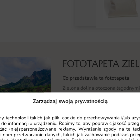
FOTOTAPETA ZIE
Co przedstawia ta fototapeta
Zielona dolina otoczona łagodny
pełną świeżości i spokoju.
Zarządzaj swoją prywatnością
Soczysta zieleń, delikatna mgiełka
Czytaj więcej
 technologii takich jak pliki cookie do przechowywania i/lub uzy
prosto z gór. Klimat aranżacji to na
 do informacji o urządzeniu. Robimy to, aby poprawić jakość przegl
barwach takich jak soczysta zieleń 
lać (nie)spersonalizowane reklamy. Wyrażenie zgody na te tec
i nam przetwarzanie danych, takich jak zachowanie podczas prze