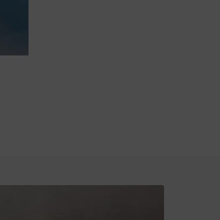
, świeży – łatwo dopasujesz go do wnętrza