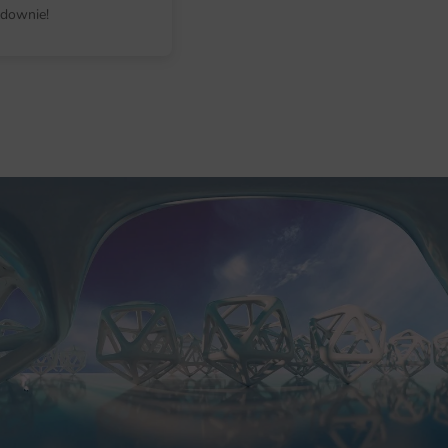
downie!
Wymiar dobierasz indywidualnie, 
i pozwala wykorzystać każdy centy
do tapet flizelinowych na ścianę i 
Przed zamówieniem zmierz ścianę 
Dolina może też posłużyć jako duż
Dlaczego warto wybrać tę fotota
Wybierając ten wzór, decydujesz si
druku i wygodę zakupu. To dobre r
i tych, którzy chcą szybko odświeży
Najważniejsze atuty fototapety Zie
produkcja na zamówienie w dowol
kompozycja świetnie współgra z n
kolory zachowują głębię nawet w