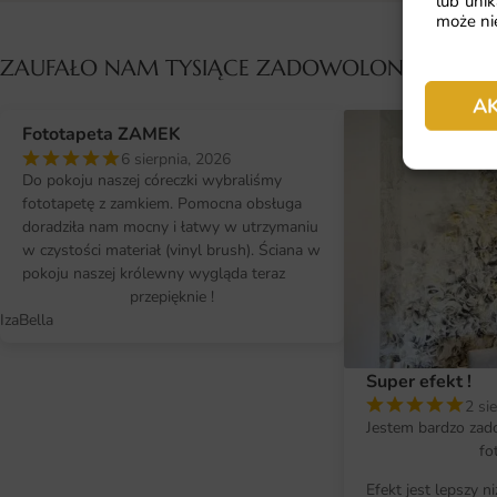
lub unik
może nie
ZAUFAŁO NAM TYSIĄCE ZADOWOLONYCH KL
A
Fototapeta ZAMEK
6 sierpnia, 2026
Do pokoju naszej córeczki wybraliśmy
fototapetę z zamkiem. Pomocna obsługa
doradziła nam mocny i łatwy w utrzymaniu
w czystości materiał (vinyl brush). Ściana w
pokoju naszej królewny wygląda teraz
przepięknie !
IzaBella
Super efekt !
2 si
Jestem bardzo zad
fo
Efekt jest lepszy n