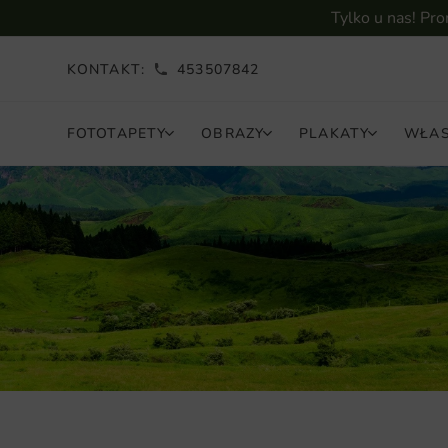
Tylko u nas! Pr
KONTAKT:
453507842
FOTOTAPETY
OBRAZY
PLAKATY
WŁAS