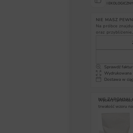
I EKOLOGICZN
NIE MASZ PEW
Na próbce znajduj
oraz przybliżenie
Sprawdź faktur
Wydrukowana w
Dostawa w ciąg
NIE ZAPOMNIJ 
Wybierz sprawdzon
trwałość wzoru na 