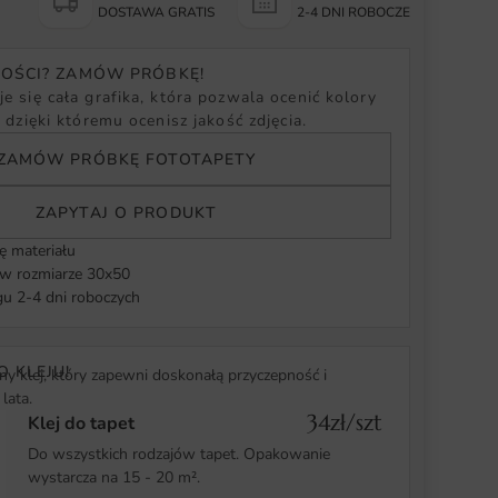
Y
DOSTAWA GRATIS
2-4 DNI ROBOCZE
NOŚCI? ZAMÓW PRÓBKĘ!
e się cała grafika, która pozwala ocenić kolory
, dzięki któremu ocenisz jakość zdjęcia.
ZAMÓW PRÓBKĘ FOTOTAPETY
ZAPYTAJ O PRODUKT
ę materiału
 rozmiarze 30x50
u 2-4 dni roboczych
O KLEJU!
y klej, który zapewni doskonałą przyczepność i
lata.
34zł/szt
Klej do tapet
Do wszystkich rodzajów tapet. Opakowanie
wystarcza na 15 - 20 m².