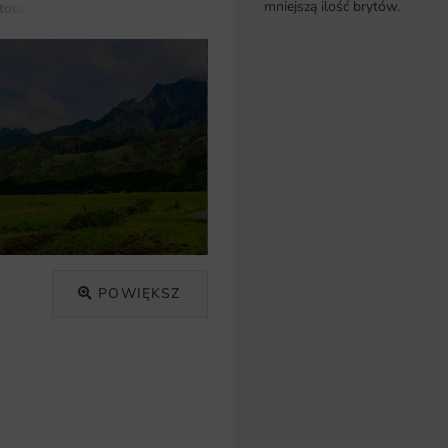
mniejszą ilość brytów.
totapety do salonu
Fototapeta Zielona Dolina
POWIĘKSZ