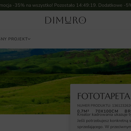
omocja -35% na wszystko! Pozostało
14:49:18
. Dodatkowe -5
NY PROJEKT
FOTOTAPETA
NUMER PRODUKTU: 136123262
0.7M²
70X100CM
BR
Kreator kadrowania ukazuje t
Jeśli potrzebujesz konkretną 
sprzedającego. W przeciwnym 