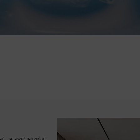
klimat aranżacji: naturalny, górski
ać – sprawdź najczęściej