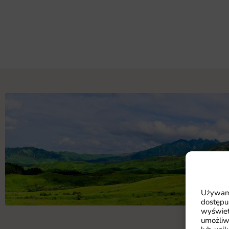
Używamy
dostępu
wyświet
umożliw