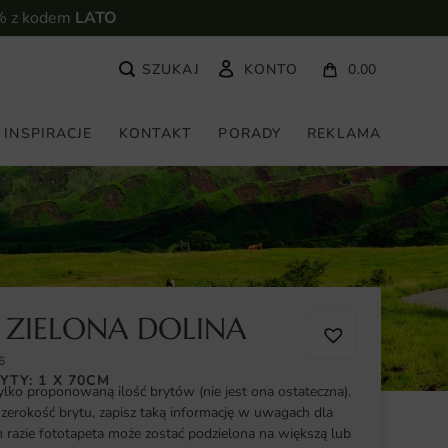
% z kodem
LATO
KONTO
0.00
INSPIRACJE
KONTAKT
PORADY
REKLAMA
 ZIELONA DOLINA
6
YTY: 1 X 70CM
ylko proponowaną ilość brytów (nie jest ona ostateczna).
szerokość brytu, zapisz taką informację w uwagach dla
razie fototapeta może zostać podzielona na większą lub