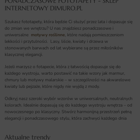
PONADCZASOWE FOTOTAPETY - SKLEP
INTERNETOWY DIMURO.PL​
Szukasz fototapety, która będzie Ci służyć przez lata i dopasuje się
do zmian we wnętrzu? U nas znajdziesz ponadczasowe i
uniwersalne
motywy roślinne
, które nadają pomieszczeniom
lekkości i przytulności. Lasy, liście, kwiaty i drzewa w
stonowanych barwach od lat wybierane są przez miłośników
klasycznej elegancji.
Jeżeli marzysz o fotapecie, która z łatwością dopasuje się do
każdego wystroju, warto postawić na takie wzory jak marmur,
chmury lub motywy malarskie – w szczególności na akwarelowe
kwiaty lub pejzaże, które nigdy nie wyjdą z mody.
Odkryj nasz szeroki wybór wzorów w uniwersalnych, neutralnych
kolorach. Idealnie dopasują się do każdego wystroju wnętrza – od
nowoczesnego po klasyczny. Stwórz harmonijną przestrzeń pełną
elegancji i ponadczasowego stylu, która zachwyci każdego dnia
Aktualne trendy​