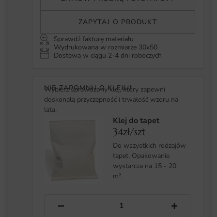
ZAPYTAJ O PRODUKT
Sprawdź fakturę materiału
Wydrukowana w rozmiarze 30x50
Dostawa w ciągu 2-4 dni roboczych
NIE ZAPOMNIJ O KLEJU!
Wybierz sprawdzony klej, który zapewni
doskonałą przyczepność i trwałość wzoru na
lata.
Klej do tapet
34zł/szt
Do wszystkich rodzajów
tapet. Opakowanie
wystarcza na 15 - 20
m².
−
+