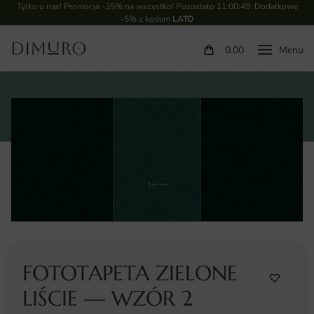
Tylko u nas! Promocja -35% na wszystko! Pozostało
11:00:48
. Dodatkowe
-5% z kodem
LATO
0.00
FOTOTAPETA ZIELONE
LIŚCIE — WZÓR 2