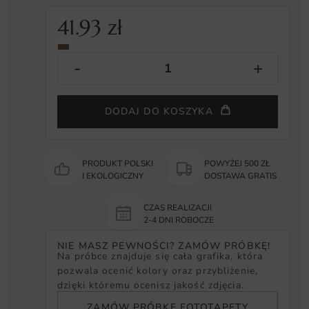
41.93
zł
DODAJ DO KOSZYKA
PRODUKT POLSKI
POWYŻEJ 500 ZŁ
I EKOLOGICZNY
DOSTAWA GRATIS
CZAS REALIZACJI
2-4 DNI ROBOCZE
NIE MASZ PEWNOŚCI? ZAMÓW PRÓBKĘ!
Na próbce znajduje się cała grafika, która
pozwala ocenić kolory oraz przybliżenie,
dzięki któremu ocenisz jakość zdjęcia.
ZAMÓW PRÓBKĘ FOTOTAPETY