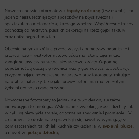
Nowoczesne wielkoformatowe
tapety na ścianę
(tzw murale) to
jeden z najskuteczniejszych sposobów na błyskawiczną i
spektakularną metamorfozę każdego wnętrza
.
Współczesne trendy
odchodzą od nudnych, płaskich dekoracji na rzecz głębi, faktury
oraz unikalnego charakteru.
Obecnie na rynku królują przede wszystkim motywy botaniczne i
przyrodnicze – wielkoformatowe liście monstery, tajemnicze,
zamglone lasy czy subtelne, akwarelowe kwiaty. Ogromną
popularnością cieszą się również wzory geometryczne, abstrakcje
przypominające nowoczesne malarstwo oraz fototapety imitujące
naturalne materiały, takie jak surowy beton, marmur ze złotymi
żyłkami czy postarzane drewno.
Nowoczesne fototapety to jednak nie tylko design, ale także
innowacyjna technologia. Wykonane z wysokiej jakości flizeliny lub
winylu są niezwykle trwałe, odporne na zmywanie i promienie UV,
co sprawia, że doskonale sprawdzają się nawet w wymagających
pomieszczeniach, takich jak kuchnia czy łazienka, w
sypialni
,
biurze
,
a nawet w
pokoju dziecka
,