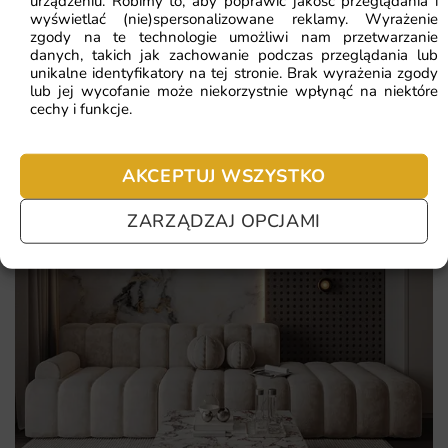
urządzeniu. Robimy to, aby poprawić jakość przeglądania i
nie chcesz czekać – sprawdź najczęściej zadawane pytania.
wyświetlać (nie)spersonalizowane reklamy. Wyrażenie
zgody na te technologie umożliwi nam przetwarzanie
danych, takich jak zachowanie podczas przeglądania lub
unikalne identyfikatory na tej stronie. Brak wyrażenia zgody
lub jej wycofanie może niekorzystnie wpłynąć na niektóre
cechy i funkcje.
AKCEPTUJ WSZYSTKO
ZARZĄDZAJ OPCJAMI