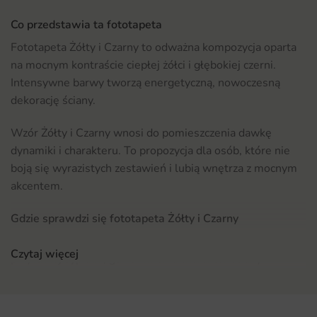
Co przedstawia ta fototapeta
Fototapeta Żółty i Czarny to odważna kompozycja oparta
na mocnym kontraście ciepłej żółci i głębokiej czerni.
Intensywne barwy tworzą energetyczną, nowoczesną
dekorację ściany.
Wzór Żółty i Czarny wnosi do pomieszczenia dawkę
dynamiki i charakteru. To propozycja dla osób, które nie
boją się wyrazistych zestawień i lubią wnętrza z mocnym
akcentem.
Gdzie sprawdzi się fototapeta Żółty i Czarny
Fototapeta Żółty i Czarny doskonale odnajdzie się w
Czytaj więcej
przytulnej sypialni, gdzie zmienia charakter ściany i
podkreśla aranżacyjny styl pomieszczenia. To rozwiązanie,
które łatwo dopasować do mebli, dodatków i kolorystyki
podłogi. Zobacz pełną kolekcję
fototapet do sypialni