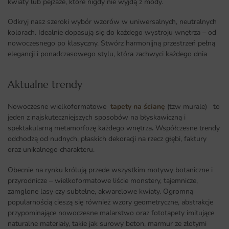
kwiaty lub pejzaże, które nigdy nie wyjdą z mody.
Odkryj nasz szeroki wybór wzorów w uniwersalnych, neutralnych
kolorach. Idealnie dopasują się do każdego wystroju wnętrza – od
nowoczesnego po klasyczny. Stwórz harmonijną przestrzeń pełną
elegancji i ponadczasowego stylu, która zachwyci każdego dnia
Aktualne trendy​
Nowoczesne wielkoformatowe
tapety na ścianę
(tzw murale) to
jeden z najskuteczniejszych sposobów na błyskawiczną i
spektakularną metamorfozę każdego wnętrza
.
Współczesne trendy
odchodzą od nudnych, płaskich dekoracji na rzecz głębi, faktury
oraz unikalnego charakteru.
Obecnie na rynku królują przede wszystkim motywy botaniczne i
przyrodnicze – wielkoformatowe liście monstery, tajemnicze,
zamglone lasy czy subtelne, akwarelowe kwiaty. Ogromną
popularnością cieszą się również wzory geometryczne, abstrakcje
przypominające nowoczesne malarstwo oraz fototapety imitujące
naturalne materiały, takie jak surowy beton, marmur ze złotymi