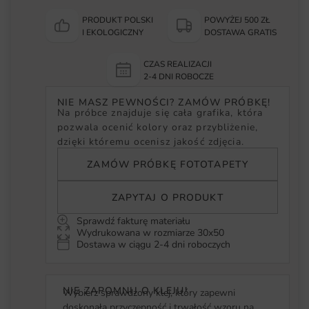
PRODUKT POLSKI
POWYŻEJ 500 ZŁ
I EKOLOGICZNY
DOSTAWA GRATIS
CZAS REALIZACJI
2-4 DNI ROBOCZE
NIE MASZ PEWNOŚCI? ZAMÓW PRÓBKĘ!
Na próbce znajduje się cała grafika, która
pozwala ocenić kolory oraz przybliżenie,
dzięki któremu ocenisz jakość zdjęcia.
ZAMÓW PRÓBKĘ FOTOTAPETY
ZAPYTAJ O PRODUKT
Sprawdź fakturę materiału
Wydrukowana w rozmiarze 30x50
Dostawa w ciągu 2-4 dni roboczych
NIE ZAPOMNIJ O KLEJU!
Wybierz sprawdzony klej, który zapewni
doskonałą przyczepność i trwałość wzoru na