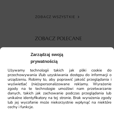
Każdą fototapetę produkujemy na wymiar podany przez
klienta, z dokładnością co do centymetra, dzięki czemu
idealnie dopasuje się do Twojej ściany.
ZOBACZ WSZYSTKIE
Montaż jest intuicyjny – wystarczy pokryć ścianę klejem do
tapet na flizelinie i nakleić kolejne pasy zgodnie z
ZOBACZ POLECANE
numeracją, a krawędzie połączą się w jednolity obraz.
Dlaczego warto wybrać tę fototapetę
Zarządzaj swoją
Fototapeta Żółty i Czarny to połączenie estetyki, jakości i
Fototapeta Li
prywatnością
praktyczności w jednym produkcie. Każdy element – od
Używamy technologii takich jak pliki cookie do
projektu graficznego po materiał i druk – został
przechowywania i/lub uzyskiwania dostępu do informacji o
41.93
zł
64.5
urządzeniu. Robimy to, aby poprawić jakość przeglądania i
przemyślany tak, aby spełniał oczekiwania nawet
wyświetlać (nie)spersonalizowane reklamy. Wyrażenie
Najniższa cena z
najbardziej wymagających klientów.
Fototapeta Roślinna — wzór 1718
zgody na te technologie umożliwi nam przetwarzanie
danych, takich jak zachowanie podczas przeglądania lub
unikalne identyfikatory na tej stronie. Brak wyrażenia zgody
ekologiczna włóknina o wysokiej gramaturze zapewnia
lub jej wycofanie może niekorzystnie wpłynąć na niektóre
41.93
zł
64.51
zł
trwałość i łatwy montaż
cechy i funkcje.
Najniższa cena z 30 dni:
41.93
zł
wysoka jakość druku i nasycone barwy gwarantują