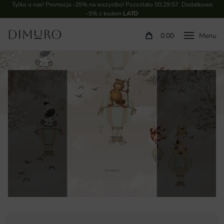
Tylko u nas! Promocja -35% na wszystko! Pozostało
00:29:56
. Dodatkowe
-5% z kodem
LATO
0.00