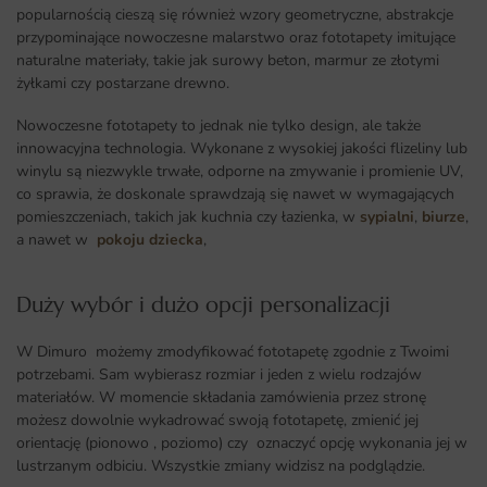
popularnością cieszą się również wzory geometryczne, abstrakcje
przypominające nowoczesne malarstwo oraz fototapety imitujące
naturalne materiały, takie jak surowy beton, marmur ze złotymi
żyłkami czy postarzane drewno.
Nowoczesne fototapety to jednak nie tylko design, ale także
innowacyjna technologia. Wykonane z wysokiej jakości flizeliny lub
winylu są niezwykle trwałe, odporne na zmywanie i promienie UV,
co sprawia, że doskonale sprawdzają się nawet w wymagających
pomieszczeniach, takich jak kuchnia czy łazienka, w
sypialni
,
biurze
,
a nawet w
pokoju dziecka
,
Duży wybór i dużo opcji personalizacji ​
W Dimuro możemy zmodyfikować fototapetę zgodnie z Twoimi
potrzebami. Sam wybierasz rozmiar i jeden z wielu rodzajów
materiałów. W momencie składania zamówienia przez stronę
możesz dowolnie wykadrować swoją fototapetę, zmienić jej
orientację (pionowo , poziomo) czy oznaczyć opcję wykonania jej w
lustrzanym odbiciu. Wszystkie zmiany widzisz na podglądzie.