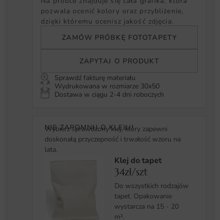
Na próbce znajduje się cała grafika, która
pozwala ocenić kolory oraz przybliżenie,
dzięki któremu ocenisz jakość zdjęcia.
ZAMÓW PRÓBKĘ FOTOTAPETY
ZAPYTAJ O PRODUKT
Sprawdź fakturę materiału
Wydrukowana w rozmiarze 30x50
Dostawa w ciągu 2-4 dni roboczych
NIE ZAPOMNIJ O KLEJU!
Wybierz sprawdzony klej, który zapewni
doskonałą przyczepność i trwałość wzoru na
lata.
Klej do tapet
34zł/szt
Do wszystkich rodzajów
tapet. Opakowanie
wystarcza na 15 - 20
m².