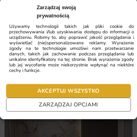
odpowiednie narzędzia i kilka chwili, aby cieszyć się nową,
41.93
zł
Zarządzaj swoją
64.51
zł
kolorową aranżacją pokoju.
Najniższa cena z 30 dni:
41.93
zł
prywatnością
Dlaczego warto wybrać tę fototapetę
Używamy technologii takich jak pliki cookie do
ZOBACZ WSZYSTKIE
przechowywania i/lub uzyskiwania dostępu do informacji o
Radosny i kolorowy motyw, który rozweseli każde dziecko.
urządzeniu. Robimy to, aby poprawić jakość przeglądania i
wyświetlać (nie)spersonalizowane reklamy. Wyrażenie
Wysoka jakość materiału i druku, zapewniająca
zgody na te technologie umożliwi nam przetwarzanie
długotrwałą estetykę.
danych, takich jak zachowanie podczas przeglądania lub
Najczęściej zadawane pytania
unikalne identyfikatory na tej stronie. Brak wyrażenia zgody
Możliwość dostosowania wymiarów do indywidualnych
lub jej wycofanie może niekorzystnie wpłynąć na niektóre
cechy i funkcje.
potrzeb.
Pomagamy i doradzamy przy każdym zakupie. Ale jeżeli
nie chcesz czekać – sprawdź najczęściej zadawane pytania.
Łatwy montaż, który można wykonać samodzielnie, bez
potrzeby korzystania z usług fachowców.
AKCEPTUJ WSZYSTKO
ZARZĄDZAJ OPCJAMI