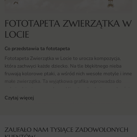
FOTOTAPETA ZWIERZĄTKA W
LOCIE
Co przedstawia ta fototapeta
Fototapeta Zwierzątka w Locie to urocza kompozycja,
która zachwyci każde dziecko. Na tle błękitnego nieba
fruwają kolorowe ptaki, a wśród nich wesołe motyle i inne
małe zwierzątka. Ta wyjątkowa grafika wprowadza do
pokoju dziecięcego radosny klimat, pobudzając wyobraźnię
i kreatywność najmłodszych. Dzięki swojej żywej
Czytaj więcej
kolorystyce i dynamicznemu układowi, fototapeta staje się
centralnym punktem aranżacji, przyciągając wzrok i
sprawiając, że pokój staje się przytulny i pełen życia.
ZAUFAŁO NAM TYSIĄCE ZADOWOLONYCH
Gdzie sprawdzi się fototapeta Zwierzątka w Locie