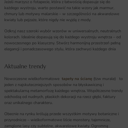
Jeżeli marzysz o fotapecie, która z łatwością dopasuje się do
każdego wystroju, warto postawić na takie wzory jak marmur,
chmury lub motywy malarskie – w szczególności na akwarelowe
kwiaty lub pejzaże, które nigdy nie wyjdą z mody.
Odkryj nasz szeroki wybór wzorów w uniwersalnych, neutralnych
kolorach. Idealnie dopasują się do każdego wystroju wnętrza – od
nowoczesnego po klasyczny. Stwórz harmonijną przestrzeń pełną
elegancji i ponadczasowego stylu, która zachwyci każdego dnia
Aktualne trendy​
Nowoczesne wielkoformatowe
tapety na ścianę
(tzw murale) to
jeden z najskuteczniejszych sposobów na błyskawiczną i
spektakularną metamorfozę każdego wnętrza
.
Współczesne trendy
odchodzą od nudnych, płaskich dekoracji na rzecz głębi, faktury
oraz unikalnego charakteru.
Obecnie na rynku królują przede wszystkim motywy botaniczne i
przyrodnicze – wielkoformatowe liście monstery, tajemnicze,
zamglone lasy czy subtelne, akwarelowe kwiaty. Ogromną