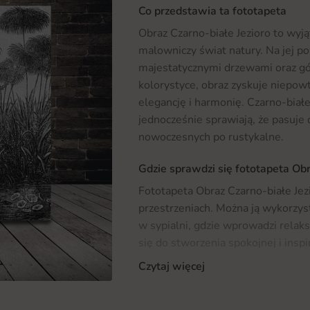
Co przedstawia ta fototapeta
Obraz Czarno-białe Jezioro to wyj
malowniczy świat natury. Na jej po
majestatycznymi drzewami oraz gó
kolorystyce, obraz zyskuje niepow
elegancję i harmonię. Czarno-białe
jednocześnie sprawiają, że pasuje 
nowoczesnych po rustykalne.
Gdzie sprawdzi się fototapeta Obr
Fototapeta Obraz Czarno-białe Jez
przestrzeniach. Można ją wykorzyst
w sypialni, gdzie wprowadzi relaks
się do stworzenia spokojnej i insp
z innymi elementami wystroju, a je
Czytaj więcej
interesujesz się tematyką przyrod
Zwierzęta
, gdzie znajdziesz inne f