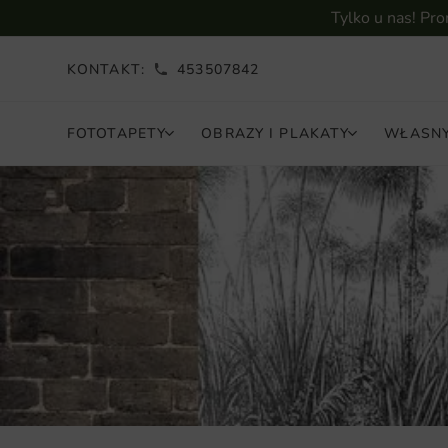
Tylko u nas! Pr
KONTAKT:
453507842
FOTOTAPETY
OBRAZY I PLAKATY
WŁASNY