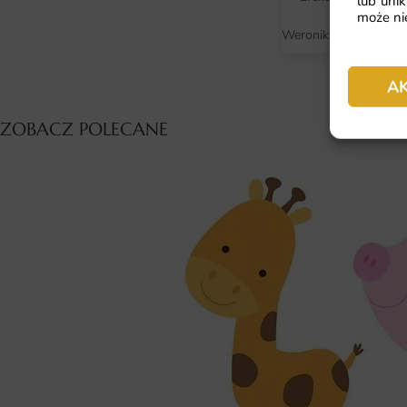
lub unik
cu
może nie
Weronika
A
ZOBACZ POLECANE