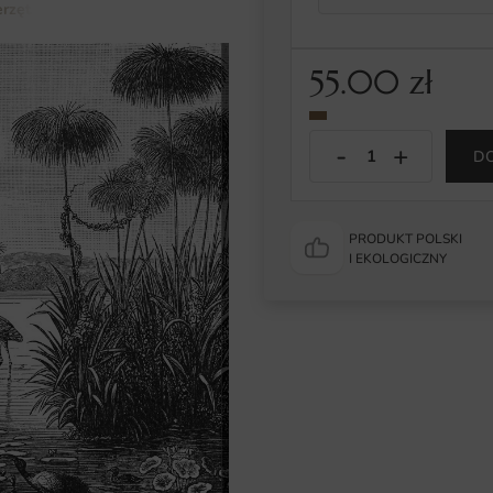
rzęta
Obraz Czarno-białe Jezioro
55.00
zł
D
PRODUKT POLSKI
I EKOLOGICZNY