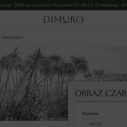
omocja -35% na wszystko! Pozostało
07:48:12
. Dodatkowe -5
 PROJEKT
OBRAZ CZAR
NUMER PRODUKTU: 931506311
Wymiary