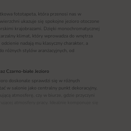
ątkowa fototapeta, która przenosi nas w
wierzchni ukazuje się spokojne jezioro otoczone
rskimi krajobrazami. Dzięki monochromatycznej
tarzalny klimat, który wprowadza do wnętrza
 odcienie nadają mu klasyczny charakter, a
do różnych stylów aranżacyjnych, od
az Czarno-białe Jezioro
ioro doskonale sprawdzi się w różnych
ać w salonie jako centralny punkt dekoracyjny,
ującą atmosferę, czy w biurze, gdzie przyczyni
irującej atmosfery pracy. Idealnie komponuje się
j subtelny urok przyciąga wzrok. Jeśli
y, warto zwrócić uwagę na naszą kategorię
ascynujące propozycje.