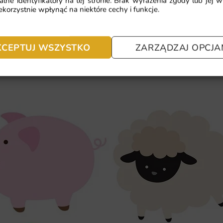
alne identyfikatory na tej stronie. Brak wyrażenia zgody lub jej 
Elegancki design, który pasuje do 
downie!
korzystnie wpłynąć na niektóre cechy i funkcje.
Wysokiej jakości materiał i techno
Możliwość zamówienia w niestand
KCEPTUJ WSZYSTKO
ZARZĄDZAJ OPCJA
Prosty montaż, który można wykon
fachowców.