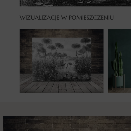
WIZUALIZACJE W POMIESZCZENIU