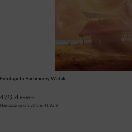
Fototapeta Pochmurny Widok
41.93
zł
64.51
zł
Najniższa cena z 30 dni:
41.93
zł