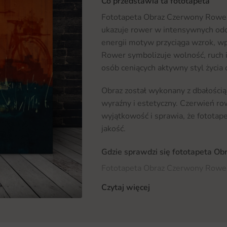
Co przedstawia ta fototapeta
Fototapeta Obraz Czerwony Rower 
ukazuje rower w intensywnych odci
energii motyw przyciąga wzrok, w
Rower symbolizuje wolność, ruch 
osób ceniących aktywny styl życia
Obraz został wykonany z dbałością 
wyraźny i estetyczny. Czerwień ro
wyjątkowość i sprawia, że fotota
jakość.
Gdzie sprawdzi się fototapeta O
Fototapeta Obraz Czerwony Rower
zarówno w domach, jak i w przestrz
Czytaj więcej
nowoczesnych salonów, gdzie stan
również ozdobić przestrzeń w biurze,