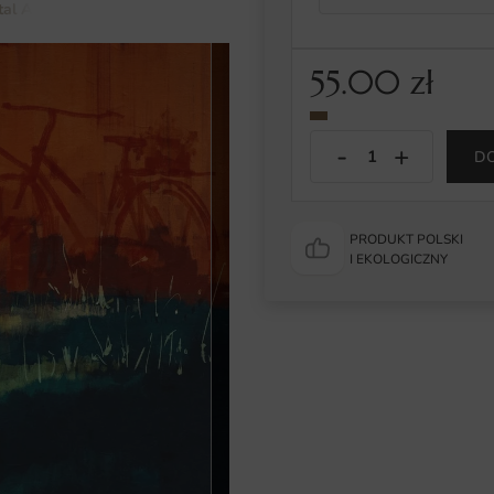
tal Art
Obraz Czerwony Rower
55.00
zł
D
PRODUKT POLSKI
I EKOLOGICZNY