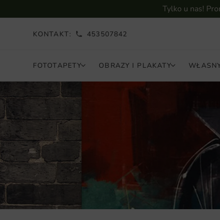
Tylko u nas! Pr
KONTAKT:
453507842
FOTOTAPETY
OBRAZY I PLAKATY
WŁASNY