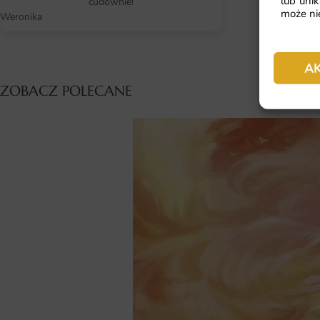
lub unik
cudownie!
może nie
Weronika
A
ZOBACZ POLECANE