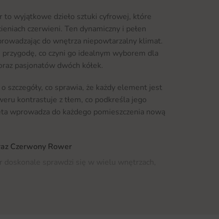
to wyjątkowe dzieło sztuki cyfrowej, które
eniach czerwieni. Ten dynamiczny i pełen
prowadzając do wnętrza niepowtarzalny klimat.
i przygodę, co czyni go idealnym wyborem dla
 oraz pasjonatów dwóch kółek.
o szczegóły, co sprawia, że każdy element jest
weru kontrastuje z tłem, co podkreśla jego
peta wprowadza do każdego pomieszczenia nową
braz Czerwony Rower
 doskonale sprawdzi się w wielu wnętrzach,
eniach publicznych. Idealnie pasuje do
ie się centralnym punktem aranżacji. Może
 dodając jej energii i inspiracji.