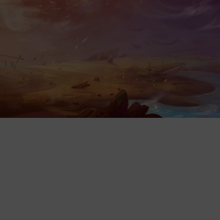
każdego pomieszczenia.
Łatwy montaż, dzięki czemu możes
krótkim czasie.