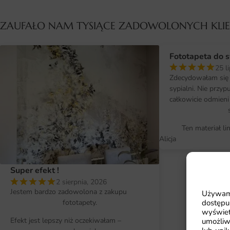
ZAUFAŁO NAM TYSIĄCE ZADOWOLONYCH KL
Fototapeta do s
25 l
Zdecydowałam się 
sypialni. Nie przy
całkowicie odmieni
Ten materiał li
Alicja
Super efekt !
2 sierpnia, 2026
Jestem bardzo zadowolona z zakupu
Używamy
dostępu
fototapety.
wyświet
Efekt jest lepszy niż oczekiwałam –
umożliw