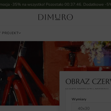
omocja -35% na wszystko! Pozostało
00:37:44
. Dodatkowe -5
 PROJEKT
OBRAZ CZE
NUMER PRODUKTU: 90235011
Wymiary