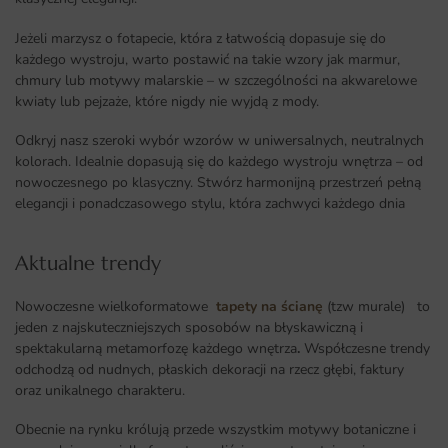
Jeżeli marzysz o fotapecie, która z łatwością dopasuje się do
każdego wystroju, warto postawić na takie wzory jak marmur,
chmury lub motywy malarskie – w szczególności na akwarelowe
kwiaty lub pejzaże, które nigdy nie wyjdą z mody.
Odkryj nasz szeroki wybór wzorów w uniwersalnych, neutralnych
kolorach. Idealnie dopasują się do każdego wystroju wnętrza – od
nowoczesnego po klasyczny. Stwórz harmonijną przestrzeń pełną
elegancji i ponadczasowego stylu, która zachwyci każdego dnia
Aktualne trendy​
Nowoczesne wielkoformatowe
tapety na ścianę
(tzw murale) to
jeden z najskuteczniejszych sposobów na błyskawiczną i
spektakularną metamorfozę każdego wnętrza
.
Współczesne trendy
odchodzą od nudnych, płaskich dekoracji na rzecz głębi, faktury
oraz unikalnego charakteru.
Obecnie na rynku królują przede wszystkim motywy botaniczne i