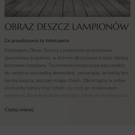
OBRAZ DESZCZ LAMPIONÓW
Co przedstawia ta fototapeta
Fototapeta Obraz Deszcz Lampionów przedstawia
zjawiskowy krajobraz, w którym deszczowe krople zdobią
kolorowe lampiony. Ta unikalna kompozycja wprowadza
do wnętrza niezwykłą atmosferę, sprawiając, że każdy kto
na nią spojrzy, poczuje magię chwili. Obraz łączy w sobie
elementy natury oraz sztuki, co czyni go doskonałym
wyborem dla miłośników estetyki i harmonii w otoczeniu.
Kontrast między błyszczącymi lampionami a szarością
Czytaj więcej
deszczu przyciąga wzrok i nadaje przestrzeni wyjątkowego
charakteru.
Gdzie sprawdzi się fototapeta Obraz Deszcz Lampionów