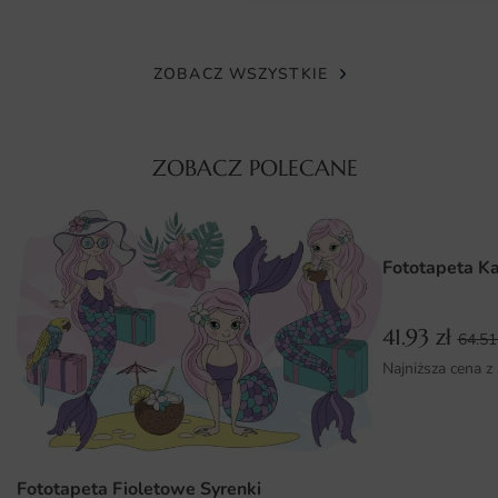
gwarantuje doskonałą jakość, dzięki czemu każdy detal
jest wyraźny i żywy. Materiał jest odporny na wilgoć oraz
łatwy do czyszczenia, co sprawia, że fototapeta idealnie
ZOBACZ WSZYSTKIE
nadaje się do użytku w różnych warunkach, nawet w
pomieszczeniach narażonych na zmiany temperatury czy
wilgotności. Dzięki temu możesz cieszyć się jej pięknem
ZOBACZ POLECANE
przez długie lata bez obaw o blaknięcie kolorów.
Wymiary na miarę i łatwy montaż
Fototapeta Obraz Deszcz Lampionów dostępna jest w
Fototapeta K
różnych wymiarach, co pozwala na dostosowanie jej do
indywidualnych potrzeb każdej przestrzeni. Możesz
41.93
zł
wybrać spośród standardowych rozmiarów lub zlecić
64.5
wykonanie tapety na wymiar, co zapewnia idealne
Najniższa cena z
dopasowanie do Twojej ściany. Montaż fototapety jest
prosty i szybki, dzięki czemu samodzielnie w kilka chwil
odmienisz swoje wnętrze. Zastosowanie nowoczesnych
technologii w produkcji tapet sprawia, że ich aplikacja na
Fototapeta Fioletowe Syrenki