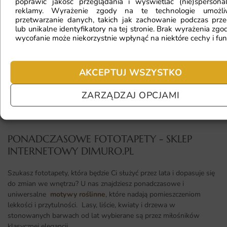
poprawić jakość przeglądania i wyświetlać (nie)spersona
reklamy. Wyrażenie zgody na te technologie umożl
przetwarzanie danych, takich jak zachowanie podczas prze
lub unikalne identyfikatory na tej stronie. Brak wyrażenia zgod
Jaki materiał wybrać?
wycofanie może niekorzystnie wpłynąć na niektóre cechy i fun
AKCEPTUJ WSZYSTKO
Jaka jest trwałość fototapety?
ZARZĄDZAJ OPCJAMI
PONADCZASOWE FOTOTAPETY - SKLEP
INTERNETOWY DIMURO.PL​
Szukasz fototapety, która będzie Ci służyć przez lata i dopasuje się
do zmian we wnętrzu? U nas znajdziesz ponadczasowe i
uniwersalne
motywy roślinne
, które nadają pomieszczeniom
lekkości i przytulności. Lasy, liście, kwiaty i drzewa w
stonowanych barwach od lat wybierane są przez miłośników
klasycznej elegancji.