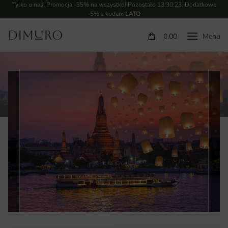
Tylko u nas! Promocja -35% na wszystko! Pozostało
13:30:22
. Dodatkowe
-5% z kodem
LATO
0.00