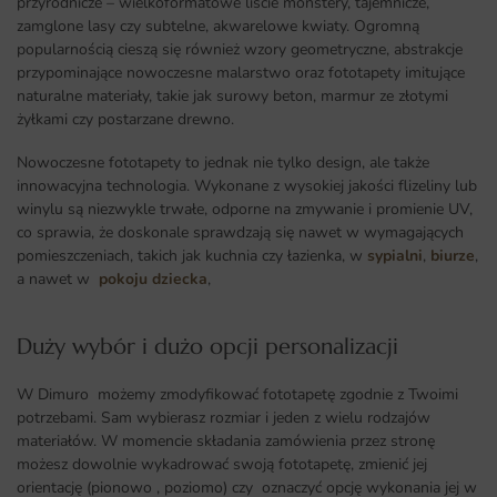
przyrodnicze – wielkoformatowe liście monstery, tajemnicze,
zamglone lasy czy subtelne, akwarelowe kwiaty. Ogromną
popularnością cieszą się również wzory geometryczne, abstrakcje
przypominające nowoczesne malarstwo oraz fototapety imitujące
naturalne materiały, takie jak surowy beton, marmur ze złotymi
żyłkami czy postarzane drewno.
Nowoczesne fototapety to jednak nie tylko design, ale także
innowacyjna technologia. Wykonane z wysokiej jakości flizeliny lub
winylu są niezwykle trwałe, odporne na zmywanie i promienie UV,
co sprawia, że doskonale sprawdzają się nawet w wymagających
pomieszczeniach, takich jak kuchnia czy łazienka, w
sypialni
,
biurze
,
a nawet w
pokoju dziecka
,
Duży wybór i dużo opcji personalizacji ​
W Dimuro możemy zmodyfikować fototapetę zgodnie z Twoimi
potrzebami. Sam wybierasz rozmiar i jeden z wielu rodzajów
materiałów. W momencie składania zamówienia przez stronę
możesz dowolnie wykadrować swoją fototapetę, zmienić jej
orientację (pionowo , poziomo) czy oznaczyć opcję wykonania jej w