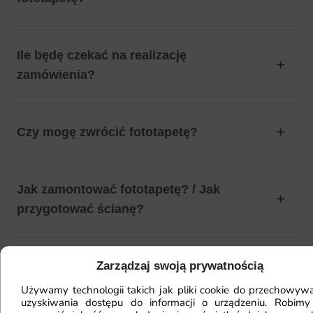
Ile będę czekać na realizację
zamówienia?
Czy mogę zwrócić fototapetę?
Jak zamontować fototapetę? / Jak
przygotować ścianę?
Zarządzaj swoją prywatnością
Fototapeta ma inny kolor na telefonie
a inny na komputerze. Jak sprawdzić
Używamy technologii takich jak pliki cookie do przechowywa
uzyskiwania dostępu do informacji o urządzeniu. Robimy
kolor?