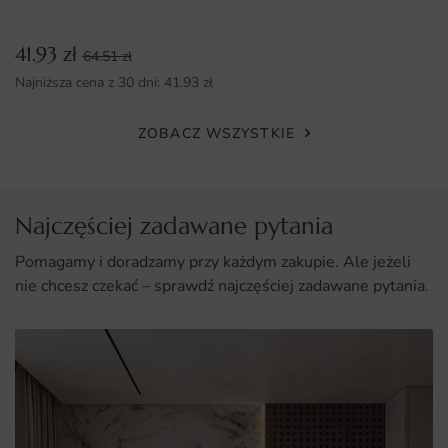
ścianie jest bezproblemowa, a efekt końcowy zachwyca
każdego.
41.93
zł
64.51
zł
Dlaczego warto wybrać tę fototapetę
Najniższa cena z 30 dni:
41.93
zł
Unikalny design, który przyciąga wzrok i wprowadza magię
ZOBACZ WSZYSTKIE
do każdego wnętrza.
Wysoka jakość materiałów oraz druku, zapewniająca
trwałość i intensywność kolorów.
Najczęściej zadawane pytania
Łatwy montaż i możliwość wykonania na wymiar, co
pozwala na dostosowanie do indywidualnych potrzeb.
Pomagamy i doradzamy przy każdym zakupie. Ale jeżeli
nie chcesz czekać – sprawdź najczęściej zadawane pytania.
Wszechstronność zastosowania w różnych
pomieszczeniach, zarówno prywatnych, jak i
komercyjnych.