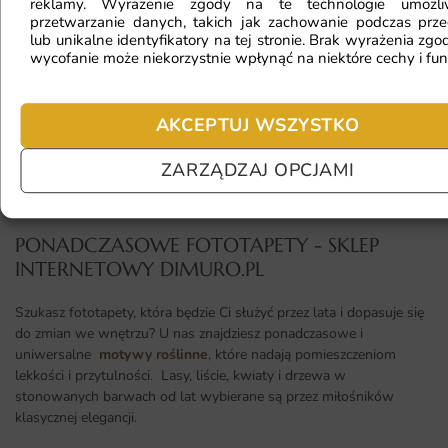
reklamy. Wyrażenie zgody na te technologie umożl
przetwarzanie danych, takich jak zachowanie podczas prze
lub unikalne identyfikatory na tej stronie. Brak wyrażenia zgod
Jaki materiał wybrać?
wycofanie może niekorzystnie wpłynąć na niektóre cechy i fun
AKCEPTUJ WSZYSTKO
Jaka jest trwałość fototapety?
ZARZĄDZAJ OPCJAMI
PONADCZASOWE FOTOTAPETY - SKLEP
INTERNETOWY DIMURO.PL​
Szukasz fototapety, która będzie Ci służyć przez lata i dopasuje się
do zmian we wnętrzu? U nas znajdziesz ponadczasowe i
uniwersalne
motywy roślinne
, które nadają pomieszczeniom
lekkości i przytulności. Lasy, liście, kwiaty i drzewa w
stonowanych barwach od lat wybierane są przez miłośników
klasycznej elegancji.