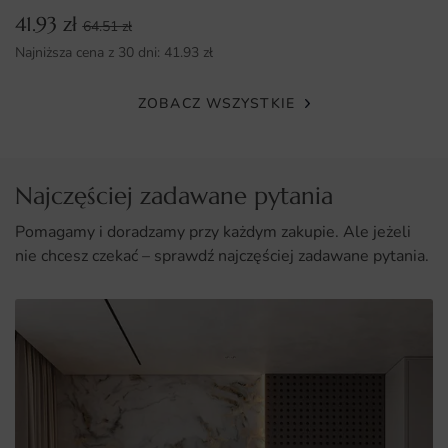
dekoracją w swoim domu czy biurze.
41.93
zł
64.51
zł
Najniższa cena z 30 dni:
41.93
zł
Dlaczego warto wybrać tę fototapetę
Unikalny design, który przyciąga wzrok i nadaje charakteru
ZOBACZ WSZYSTKIE
wnętrzu.
Wysoka jakość materiałów i druku, zapewniająca
długotrwałe użytkowanie.
Najczęściej zadawane pytania
Możliwość zamówienia na wymiar, dopasowaną do
Pomagamy i doradzamy przy każdym zakupie. Ale jeżeli
indywidualnych potrzeb.
nie chcesz czekać – sprawdź najczęściej zadawane pytania.
Łatwy montaż, który pozwala na szybką metamorfozę
przestrzeni.