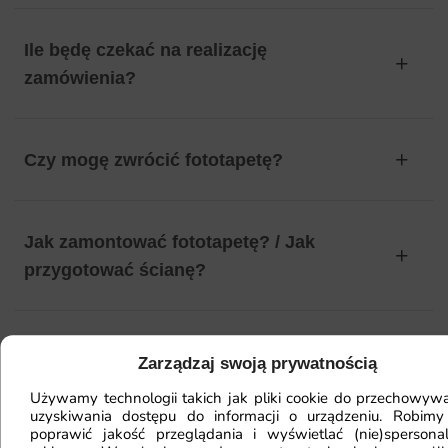
Ile będę czekać na realizację
zamówienia?
Czy mogę zwrócić fototapetę?
Jak zamontować fototapetę? / Jak
przygotować ścianę?
Fototapeta ma inny kolor na telefonie
Zarządzaj swoją prywatnością
a inny na komputerze. Jak sprawdzić
Używamy technologii takich jak pliki cookie do przechowywa
kolor?
uzyskiwania dostępu do informacji o urządzeniu. Robimy
poprawić jakość przeglądania i wyświetlać (nie)spersona