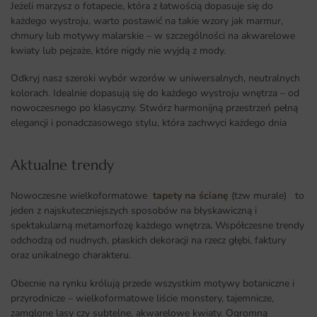
Jeżeli marzysz o fotapecie, która z łatwością dopasuje się do
każdego wystroju, warto postawić na takie wzory jak marmur,
chmury lub motywy malarskie – w szczególności na akwarelowe
kwiaty lub pejzaże, które nigdy nie wyjdą z mody.
Odkryj nasz szeroki wybór wzorów w uniwersalnych, neutralnych
kolorach. Idealnie dopasują się do każdego wystroju wnętrza – od
nowoczesnego po klasyczny. Stwórz harmonijną przestrzeń pełną
elegancji i ponadczasowego stylu, która zachwyci każdego dnia
Aktualne trendy​
Nowoczesne wielkoformatowe
tapety na ścianę
(tzw murale) to
jeden z najskuteczniejszych sposobów na błyskawiczną i
spektakularną metamorfozę każdego wnętrza
.
Współczesne trendy
odchodzą od nudnych, płaskich dekoracji na rzecz głębi, faktury
oraz unikalnego charakteru.
Obecnie na rynku królują przede wszystkim motywy botaniczne i
przyrodnicze – wielkoformatowe liście monstery, tajemnicze,
zamglone lasy czy subtelne, akwarelowe kwiaty. Ogromną