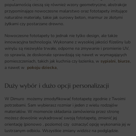
popularnością cieszą się również wzory geometryczne, abstrakcje
przypominające nowoczesne malarstwo oraz fototapety imitujące
naturalne materiały, takie jak surowy beton, marmur ze złotymi
żyłkami czy postarzane drewno.
Nowoczesne fototapety to jednak nie tylko design, ale także
innowacyjna technologia. Wykonane z wysokiej jakości flizeliny lub
winylu są niezwykle trwałe, odporne na zmywanie i promienie UV,
co sprawia, że doskonale sprawdzają się nawet w wymagających
pomieszczeniach, takich jak kuchnia czy łazienka, w
sypialni
,
biurze
,
a nawet w
pokoju dziecka
,
Duży wybór i dużo opcji personalizacji ​
W Dimuro możemy zmodyfikować fototapetę zgodnie z Twoimi
potrzebami. Sam wybierasz rozmiar i jeden z wielu rodzajów
materiałów. W momencie składania zamówienia przez stronę
możesz dowolnie wykadrować swoją fototapetę, zmienić jej
orientację (pionowo , poziomo) czy oznaczyć opcję wykonania jej w
lustrzanym odbiciu. Wszystkie zmiany widzisz na podglądzie.