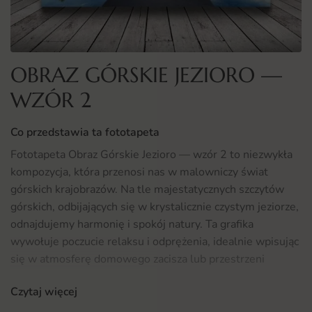
OBRAZ GÓRSKIE JEZIORO —
WZÓR 2
Co przedstawia ta fototapeta
Fototapeta Obraz Górskie Jezioro — wzór 2 to niezwykła
kompozycja, która przenosi nas w malowniczy świat
górskich krajobrazów. Na tle majestatycznych szczytów
górskich, odbijających się w krystalicznie czystym jeziorze,
odnajdujemy harmonię i spokój natury. Ta grafika
wywołuje poczucie relaksu i odprężenia, idealnie wpisując
się w atmosferę domowego zacisza lub przestrzeni
biurowej. Dzięki intensywnym kolorom i doskonałemu
Czytaj więcej
odwzorowaniu detali, każdy element obrazu przyciąga
wzrok, stając się centralnym punktem aranżacji wnętrza.