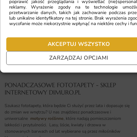
poprawić jakość przeglądania i wyświetlać (nie)spersona
reklamy. Wyrażenie zgody na te technologie umożl
przetwarzanie danych, takich jak zachowanie podczas prze
lub unikalne identyfikatory na tej stronie. Brak wyrażenia zgod
Jaki materiał wybrać?
wycofanie może niekorzystnie wpłynąć na niektóre cechy i fun
AKCEPTUJ WSZYSTKO
Jaka jest trwałość fototapety?
ZARZĄDZAJ OPCJAMI
PONADCZASOWE FOTOTAPETY - SKLEP
INTERNETOWY DIMURO.PL​
Szukasz fototapety, która będzie Ci służyć przez lata i dopasuje się
do zmian we wnętrzu? U nas znajdziesz ponadczasowe i
uniwersalne
motywy roślinne
, które nadają pomieszczeniom
lekkości i przytulności. Lasy, liście, kwiaty i drzewa w
stonowanych barwach od lat wybierane są przez miłośników