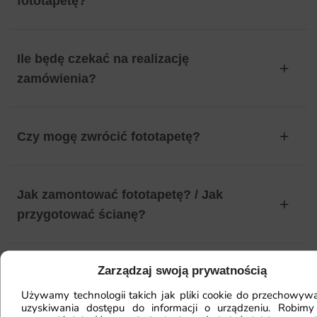
fototapetę?
Ile będę czekać na realizację
zamówienia?
Czy mogę zwrócić fototapetę?
Jak zamontować fototapetę? / Jak
przygotować ścianę?
Zarządzaj swoją prywatnością
Fototapeta ma inny kolor na telefonie
a inny na komputerze. Jak sprawdzić
Używamy technologii takich jak pliki cookie do przechowywa
uzyskiwania dostępu do informacji o urządzeniu. Robimy
kolor?