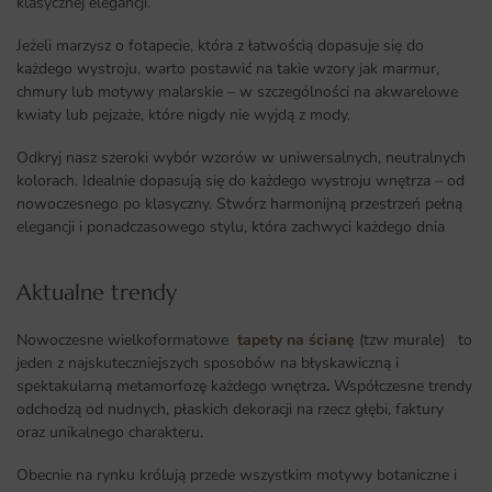
klasycznej elegancji.
Jeżeli marzysz o fotapecie, która z łatwością dopasuje się do
każdego wystroju, warto postawić na takie wzory jak marmur,
chmury lub motywy malarskie – w szczególności na akwarelowe
kwiaty lub pejzaże, które nigdy nie wyjdą z mody.
Odkryj nasz szeroki wybór wzorów w uniwersalnych, neutralnych
kolorach. Idealnie dopasują się do każdego wystroju wnętrza – od
nowoczesnego po klasyczny. Stwórz harmonijną przestrzeń pełną
elegancji i ponadczasowego stylu, która zachwyci każdego dnia
Aktualne trendy​
Nowoczesne wielkoformatowe
tapety na ścianę
(tzw murale) to
jeden z najskuteczniejszych sposobów na błyskawiczną i
spektakularną metamorfozę każdego wnętrza
.
Współczesne trendy
odchodzą od nudnych, płaskich dekoracji na rzecz głębi, faktury
oraz unikalnego charakteru.
Obecnie na rynku królują przede wszystkim motywy botaniczne i