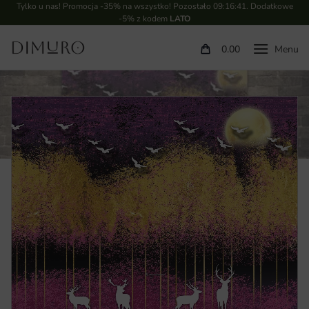
Tylko u nas! Promocja -35% na wszystko! Pozostało
09:16:40
. Dodatkowe
-5% z kodem
LATO
0.00