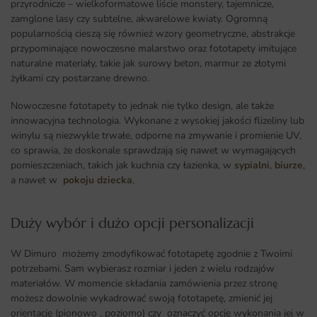
przyrodnicze – wielkoformatowe liście monstery, tajemnicze,
zamglone lasy czy subtelne, akwarelowe kwiaty. Ogromną
popularnością cieszą się również wzory geometryczne, abstrakcje
przypominające nowoczesne malarstwo oraz fototapety imitujące
naturalne materiały, takie jak surowy beton, marmur ze złotymi
żyłkami czy postarzane drewno.
Nowoczesne fototapety to jednak nie tylko design, ale także
innowacyjna technologia. Wykonane z wysokiej jakości flizeliny lub
winylu są niezwykle trwałe, odporne na zmywanie i promienie UV,
co sprawia, że doskonale sprawdzają się nawet w wymagających
pomieszczeniach, takich jak kuchnia czy łazienka, w
sypialni
,
biurze
,
a nawet w
pokoju dziecka
,
Duży wybór i dużo opcji personalizacji ​
W Dimuro możemy zmodyfikować fototapetę zgodnie z Twoimi
potrzebami. Sam wybierasz rozmiar i jeden z wielu rodzajów
materiałów. W momencie składania zamówienia przez stronę
możesz dowolnie wykadrować swoją fototapetę, zmienić jej
orientację (pionowo , poziomo) czy oznaczyć opcję wykonania jej w