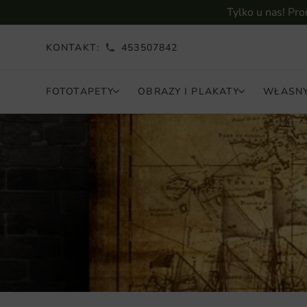
Tylko u nas! Pr
KONTAKT:
453507842
FOTOTAPETY
OBRAZY I PLAKATY
WŁASNY