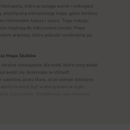
ototapeta, która przyciąga wzrok i wzbogaca
 artystyczną interpretację mapy, gdzie kontury
ez różnorodne kolory i wzory. Tego rodzaju
także inspirują do odkrywania świata. Mapa
em aranżacji, który pobudzi wyobraźnię jej
braz Mapa Skabów
dealne rozwiązanie dla osób, które chcą dodać
Sprawdzi się doskonale w różnych
salonów, przez biura, aż po pokoje dziecięce.
otapeta ta może być wykorzystana w stylu
także klasycznym. Dodatkowo, jako element
harmonię i spokój, co czyni ją idealnym
estetykę oraz funkcjonalność. Jeśli szukasz
szą ofertę
Fototapet
, gdzie znajdziesz jeszcze