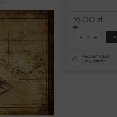
tracja
Obraz Mapa Skabów
55.00
zł
D
PRODUKT POLSKI
I EKOLOGICZNY