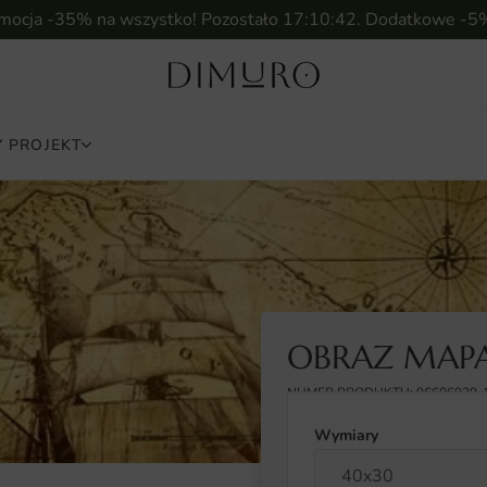
omocja -35% na wszystko! Pozostało
17:10:41
. Dodatkowe -5
 PROJEKT
OBRAZ MAP
NUMER PRODUKTU: 96606929-
Wymiary