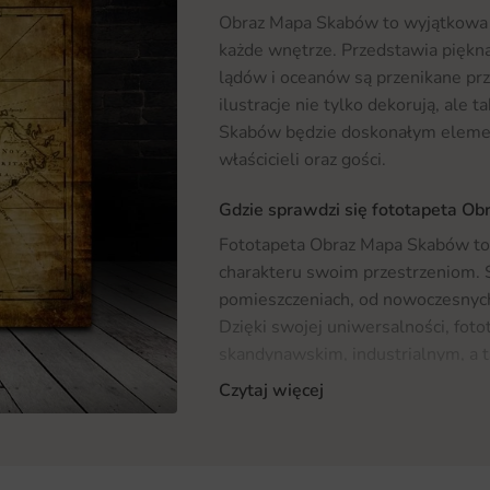
Obraz Mapa Skabów to wyjątkowa f
każde wnętrze. Przedstawia piękną,
lądów i oceanów są przenikane prz
ilustracje nie tylko dekorują, ale 
Skabów będzie doskonałym element
właścicieli oraz gości.
Gdzie sprawdzi się fototapeta O
Fototapeta Obraz Mapa Skabów to i
charakteru swoim przestrzeniom. 
pomieszczeniach, od nowoczesnych 
Dzięki swojej uniwersalności, fot
skandynawskim, industrialnym, a 
dekoracyjny, wprowadza do wnętrz 
Czytaj więcej
wyborem dla osób ceniących sobie 
inspiracji na aranżację, sprawdź na
więcej wyjątkowych wzorów.