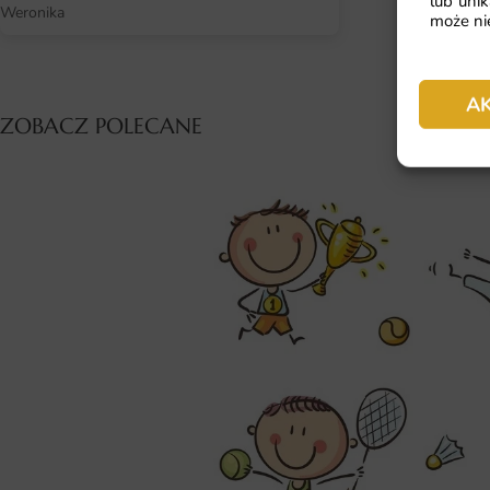
lub unik
Weronika
może nie
A
ZOBACZ POLECANE