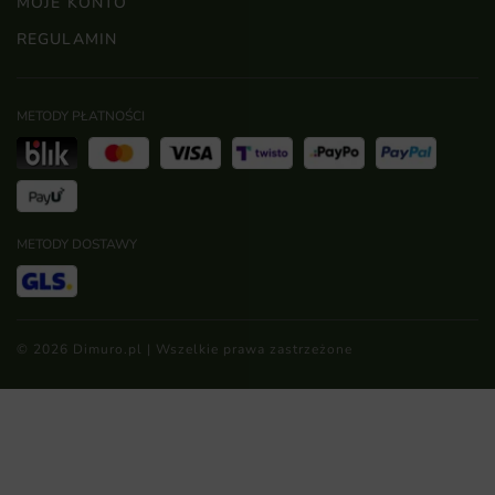
MOJE KONTO
REGULAMIN
METODY PŁATNOŚCI
METODY DOSTAWY
© 2026 Dimuro.pl | Wszelkie prawa zastrzeżone