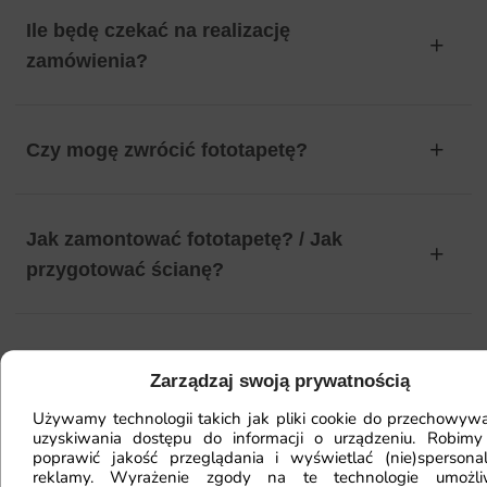
Ile będę czekać na realizację
zamówienia?
Czy mogę zwrócić fototapetę?
Jak zamontować fototapetę? / Jak
przygotować ścianę?
Fototapeta ma inny kolor na telefonie
Zarządzaj swoją prywatnością
a inny na komputerze. Jak sprawdzić
Używamy technologii takich jak pliki cookie do przechowywa
kolor?
uzyskiwania dostępu do informacji o urządzeniu. Robimy
poprawić jakość przeglądania i wyświetlać (nie)spersona
reklamy. Wyrażenie zgody na te technologie umożl