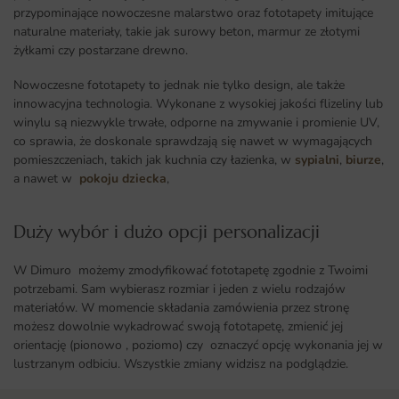
przypominające nowoczesne malarstwo oraz fototapety imitujące
naturalne materiały, takie jak surowy beton, marmur ze złotymi
żyłkami czy postarzane drewno.
Nowoczesne fototapety to jednak nie tylko design, ale także
innowacyjna technologia. Wykonane z wysokiej jakości flizeliny lub
winylu są niezwykle trwałe, odporne na zmywanie i promienie UV,
co sprawia, że doskonale sprawdzają się nawet w wymagających
pomieszczeniach, takich jak kuchnia czy łazienka, w
sypialni
,
biurze
,
a nawet w
pokoju dziecka
,
Duży wybór i dużo opcji personalizacji ​
W Dimuro możemy zmodyfikować fototapetę zgodnie z Twoimi
potrzebami. Sam wybierasz rozmiar i jeden z wielu rodzajów
materiałów. W momencie składania zamówienia przez stronę
możesz dowolnie wykadrować swoją fototapetę, zmienić jej
orientację (pionowo , poziomo) czy oznaczyć opcję wykonania jej w
lustrzanym odbiciu. Wszystkie zmiany widzisz na podglądzie.