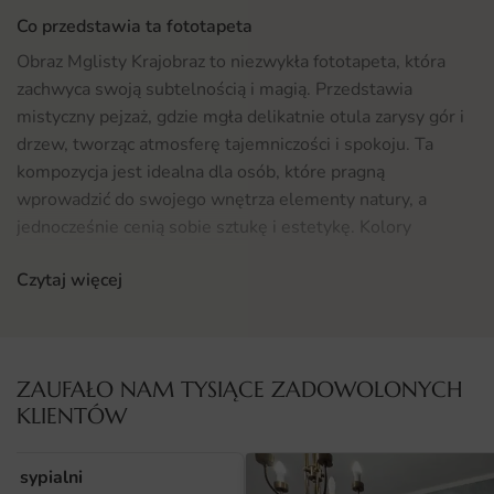
Co przedstawia ta fototapeta
Obraz Mglisty Krajobraz to niezwykła fototapeta, która
zachwyca swoją subtelnością i magią. Przedstawia
mistyczny pejzaż, gdzie mgła delikatnie otula zarysy gór i
drzew, tworząc atmosferę tajemniczości i spokoju. Ta
kompozycja jest idealna dla osób, które pragną
wprowadzić do swojego wnętrza elementy natury, a
jednocześnie cenią sobie sztukę i estetykę. Kolory
dominujące w tym obrazie są stonowane, co sprawia, że
Czytaj więcej
fototapeta doskonale harmonizuje z różnorodnymi stylami
aranżacji wnętrz.
Gdzie sprawdzi się fototapeta Obraz Mglisty Krajobraz
ZAUFAŁO NAM TYSIĄCE ZADOWOLONYCH
Fototapeta Obraz Mglisty Krajobraz znajdzie swoje
KLIENTÓW
miejsce w wielu pomieszczeniach. Idealnie nadaje się do
pokoju niemowlaka, gdzie tworzy spokojną atmosferę
o sypialni
sprzyjającą relaksowi i odpoczynkowi. Może również