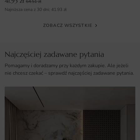
41.93
zł
64.51
zł
Prosty montaż, który można wykonać samodzielnie.
Najniższa cena z 30 dni:
41.93
zł
ZOBACZ WSZYSTKIE
Najczęściej zadawane pytania
Pomagamy i doradzamy przy każdym zakupie. Ale jeżeli
nie chcesz czekać – sprawdź najczęściej zadawane pytania.