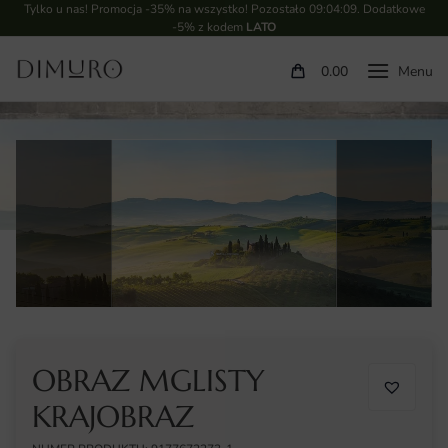
Tylko u nas! Promocja -35% na wszystko! Pozostało
09:04:08
. Dodatkowe
-5% z kodem
LATO
0.00
OBRAZ MGLISTY
KRAJOBRAZ