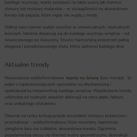
każdego wystroju, warto postawić na takie wzory jak marmur,
chmury lub motywy malarskie – w szczególności na akwarelowe
kwiaty lub pejzaże, które nigdy nie wyjdą z mody.
Odkryj nasz szeroki wybór wzorów w uniwersalnych, neutralnych
kolorach. Idealnie dopasują się do każdego wystroju wnętrza – od
nowoczesnego po klasyczny. Stwórz harmonijną przestrzeń pełną
elegancji i ponadczasowego stylu, która zachwyci każdego dnia
Aktualne trendy​
Nowoczesne wielkoformatowe
tapety na ścianę
(tzw murale) to
jeden z najskuteczniejszych sposobów na błyskawiczną i
spektakularną metamorfozę każdego wnętrza
.
Współczesne trendy
odchodzą od nudnych, płaskich dekoracji na rzecz głębi, faktury
oraz unikalnego charakteru.
Obecnie na rynku królują przede wszystkim motywy botaniczne i
przyrodnicze – wielkoformatowe liście monstery, tajemnicze,
zamglone lasy czy subtelne, akwarelowe kwiaty. Ogromną
popularnością cieszą się również wzory geometryczne, abstrakcje