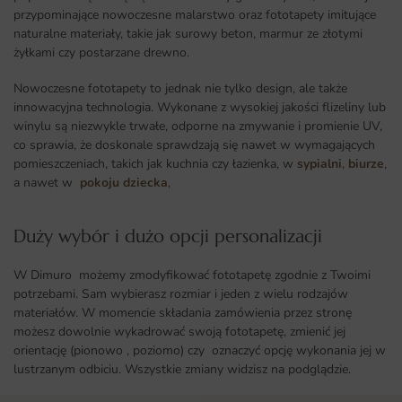
przypominające nowoczesne malarstwo oraz fototapety imitujące
naturalne materiały, takie jak surowy beton, marmur ze złotymi
żyłkami czy postarzane drewno.
Nowoczesne fototapety to jednak nie tylko design, ale także
innowacyjna technologia. Wykonane z wysokiej jakości flizeliny lub
winylu są niezwykle trwałe, odporne na zmywanie i promienie UV,
co sprawia, że doskonale sprawdzają się nawet w wymagających
pomieszczeniach, takich jak kuchnia czy łazienka, w
sypialni
,
biurze
,
a nawet w
pokoju dziecka
,
Duży wybór i dużo opcji personalizacji ​
W Dimuro możemy zmodyfikować fototapetę zgodnie z Twoimi
potrzebami. Sam wybierasz rozmiar i jeden z wielu rodzajów
materiałów. W momencie składania zamówienia przez stronę
możesz dowolnie wykadrować swoją fototapetę, zmienić jej
orientację (pionowo , poziomo) czy oznaczyć opcję wykonania jej w
lustrzanym odbiciu. Wszystkie zmiany widzisz na podglądzie.