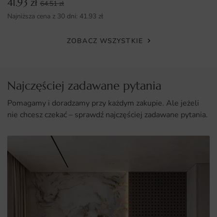
41.93
zł
64.51
zł
Wysoka jakość wykonania i trwałość materiału.
Najniższa cena z 30 dni:
41.93
zł
Możliwość personalizacji wymiarów do indywidualnych
ZOBACZ WSZYSTKIE
potrzeb.
Łatwy i szybki montaż, idealny dla każdego, kto chce
odmienić swoje wnętrze.
Najczęściej zadawane pytania
Pomagamy i doradzamy przy każdym zakupie. Ale jeżeli
nie chcesz czekać – sprawdź najczęściej zadawane pytania.