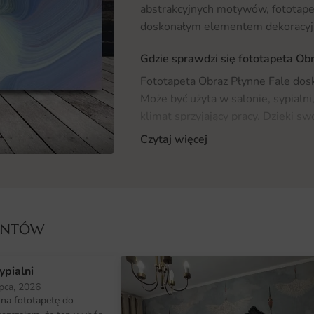
abstrakcyjnych motywów, fototapet
doskonałym elementem dekoracyj
Gdzie sprawdzi się fototapeta Ob
Fototapeta Obraz Płynne Fale dosk
Może być użyta w salonie, sypialni
klimat sprzyjający pracy. Dzięki sw
zarówno w nowoczesnych, minimalis
Czytaj więcej
klasycznych aranżacjach. Warto r
zastosowania tej fototapety w stref
stworzy atmosferę sprzyjającą odprę
do kategorii
Fototapety
, gdzie zna
IENTÓW
Materiał i jakość druku
Fototapeta Obraz Płynne Fale wyko
ypialni
zapewniają jej trwałość i estetyc
ipca, 2026
podłożu, jest idealnym rozwiązan
na fototapetę do
wilgotność, jak łazienki czy kuchn