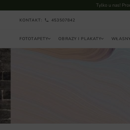
Tylko u nas! Pr
KONTAKT:
453507842
FOTOTAPETY
OBRAZY I PLAKATY
WŁASNY