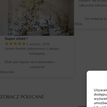
sypialni. Nie przy
całkowicie odmieni
Ten materiał li
Alicja
Super efekt !
2 sierpnia, 2026
Jestem bardzo zadowolona z zakupu
fototapety.
Efekt jest lepszy niż oczekiwałam –
cudownie!
Weronika
Używamy
dostępu
ZOBACZ POLECANE
wyświet
umożliw