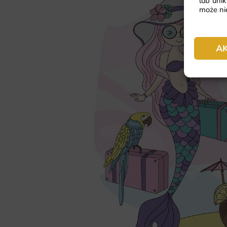
lub unik
może nie
A