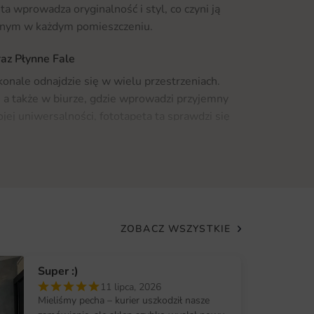
a wprowadza oryginalność i styl, co czyni ją
nym w każdym pomieszczeniu.
raz Płynne Fale
onale odnajdzie się w wielu przestrzeniach.
, a także w biurze, gdzie wprowadzi przyjemny
ojej uniwersalności, fototapeta ta sprawdzi się
tycznych wnętrzach, jak i w bardziej
ównież zwrócić uwagę na możliwość
ach relaksu, takich jak spa czy sauna, gdzie
żeniu. Jeśli szukasz inspiracji, to warto zajrzeć
jdziesz wiele innych ciekawych propozycji.
ZOBACZ WSZYSTKIE
nana jest z wysokiej jakości materiałów, które
Super :)
zny wygląd. Drukowany na odpornym na wilgoć
11 lipca, 2026
iem do pomieszczeń, gdzie występuje większa
Mieliśmy pecha – kurier uszkodził nasze
ie. Technologia druku cyfrowego gwarantuje