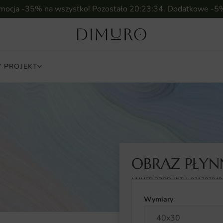
omocja -35% na wszystko! Pozostało
20:23:33
. Dodatkowe -5
 PROJEKT
OBRAZ PŁYNN
NUMER PRODUKTU: 931787949
Wymiary