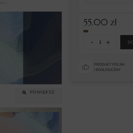
rakcja
Obraz Płynne Fale
55.00
zł
D
PRODUKT POLSKI
I EKOLOGICZNY
POWIĘKSZ