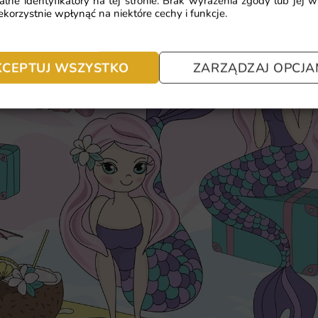
alne identyfikatory na tej stronie. Brak wyrażenia zgody lub jej 
korzystnie wpłynąć na niektóre cechy i funkcje.
Łatwy i szybki montaż, dzięki cze
KCEPTUJ WSZYSTKO
ZARZĄDZAJ OPCJA