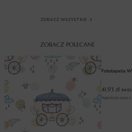
intensywność kolorów oraz szczegółowość każdego
detalu. Dzięki temu, obraz zachowuje swój atrakcyjny
wygląd przez długi czas, nawet w pomieszczeniach o
ZOBACZ WSZYSTKIE
dużym nasłonecznieniu. Materiał jest łatwy w czyszczeniu,
co sprawia, że utrzymanie go w dobrym stanie nie stanowi
żadnego problemu.
ZOBACZ POLECANE
Wymiary na miarę i łatwy montaż
Fototapeta Obraz Poranna Mgła dostępna jest w różnych
wymiarach, co pozwala na idealne dopasowanie do
Fototapeta W
każdego wnętrza. Można zamówić ją w wersji
standardowej lub dostosować wymiary do indywidualnych
41.93
zł
potrzeb. Montaż fototapety jest szybki i prosty, dzięki
64.5
czemu każdy, nawet osoby bez doświadczenia, mogą
Najniższa cena z
samodzielnie zrealizować to zadanie. Wystarczy
zastosować odpowiednie kleje i postępować zgodnie z
dołączoną instrukcją, aby cieszyć się pięknym efektem w
krótkim czasie.