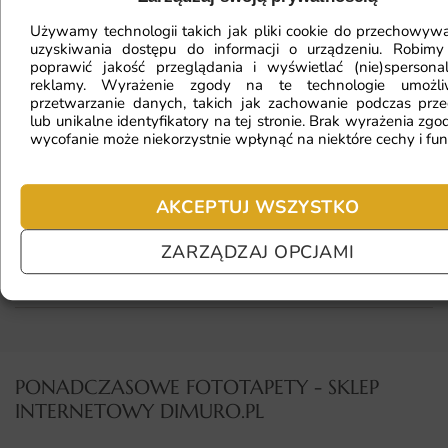
Używamy technologii takich jak pliki cookie do przechowywa
Fototapeta ma inny kolor na telefonie
uzyskiwania dostępu do informacji o urządzeniu. Robimy
poprawić jakość przeglądania i wyświetlać (nie)spersona
a inny na komputerze. Jak sprawdzić
reklamy. Wyrażenie zgody na te technologie umożl
kolor?
przetwarzanie danych, takich jak zachowanie podczas prze
lub unikalne identyfikatory na tej stronie. Brak wyrażenia zgod
wycofanie może niekorzystnie wpłynąć na niektóre cechy i fun
Jaki materiał wybrać?
AKCEPTUJ WSZYSTKO
ZARZĄDZAJ OPCJAMI
Jaka jest trwałość fototapety?
PONADCZASOWE FOTOTAPETY - SKLEP
INTERNETOWY DIMURO.PL​