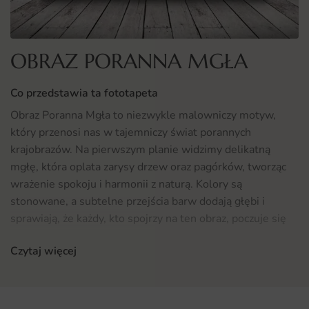
OBRAZ PORANNA MGŁA
Co przedstawia ta fototapeta
Obraz Poranna Mgła to niezwykle malowniczy motyw,
który przenosi nas w tajemniczy świat porannych
krajobrazów. Na pierwszym planie widzimy delikatną
mgłę, która oplata zarysy drzew oraz pagórków, tworząc
wrażenie spokoju i harmonii z naturą. Kolory są
stonowane, a subtelne przejścia barw dodają głębi i
sprawiają, że każdy, kto spojrzy na ten obraz, poczuje się
zrelaksowany i odprężony. To idealna propozycja dla osób,
Czytaj więcej
które pragną wprowadzić do swojego wnętrza nutę magii
oraz tajemniczości.
Gdzie sprawdzi się fototapeta Obraz Poranna Mgła