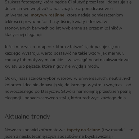
Szukasz fototapety, która będzie Ci służyć przez lata i dopasuje się
do zmian we wnętrzu? U nas znajdziesz ponadczasowe i
uniwersalne
motywy roślinne
, które nadają pomieszczeniom
lekkości i przytulności. Lasy, liście, kwiaty i drzewa w
stonowanych barwach od lat wybierane są przez miłośników
klasycznej elegancji.
Jeżeli marzysz o fotapecie, która z łatwością dopasuje się do
każdego wystroju, warto postawić na takie wzory jak marmur,
chmury lub motywy malarskie – w szczególności na akwarelowe
kwiaty lub pejzaże, które nigdy nie wyjdą z mody.
Odkryj nasz szeroki wybór wzorów w uniwersalnych, neutralnych
kolorach. Idealnie dopasują się do każdego wystroju wnętrza – od
nowoczesnego po klasyczny. Stwórz harmonijną przestrzeń pełną
elegancji i ponadczasowego stylu, która zachwyci każdego dnia
Aktualne trendy​
Nowoczesne wielkoformatowe
tapety na ścianę
(tzw murale) to
jeden z najskuteczniejszych sposobów na błyskawiczną i