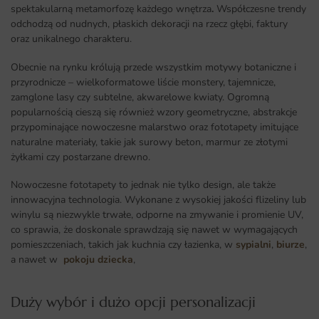
spektakularną metamorfozę każdego wnętrza
.
Współczesne trendy
odchodzą od nudnych, płaskich dekoracji na rzecz głębi, faktury
oraz unikalnego charakteru.
Obecnie na rynku królują przede wszystkim motywy botaniczne i
przyrodnicze – wielkoformatowe liście monstery, tajemnicze,
zamglone lasy czy subtelne, akwarelowe kwiaty. Ogromną
popularnością cieszą się również wzory geometryczne, abstrakcje
przypominające nowoczesne malarstwo oraz fototapety imitujące
naturalne materiały, takie jak surowy beton, marmur ze złotymi
żyłkami czy postarzane drewno.
Nowoczesne fototapety to jednak nie tylko design, ale także
innowacyjna technologia. Wykonane z wysokiej jakości flizeliny lub
winylu są niezwykle trwałe, odporne na zmywanie i promienie UV,
co sprawia, że doskonale sprawdzają się nawet w wymagających
pomieszczeniach, takich jak kuchnia czy łazienka, w
sypialni
,
biurze
,
a nawet w
pokoju dziecka
,
Duży wybór i dużo opcji personalizacji ​