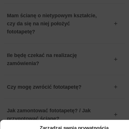
Mam ścianę o nietypowym kształcie,
czy da się na niej położyć
fototapetę?
Ile będę czekać na realizację
zamówienia?
Czy mogę zwrócić fototapetę?
Jak zamontować fototapetę? / Jak
przygotować ścianę?
Zarządzaj swoją prywatnością