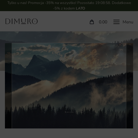
Tylko u nas! Promocja -35% na wszystko! Pozostało
19:08:57
. Dodatkowe
-5% z kodem
LATO
0.00