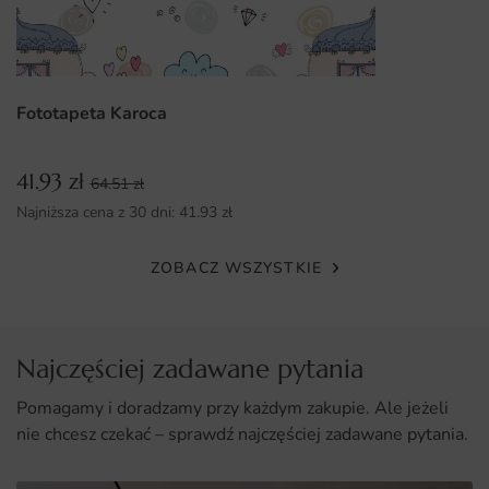
Dlaczego warto wybrać tę fototapetę
Tworzy niesamowity klimat w każdym pomieszczeniu.
Wysoka jakość materiałów zapewnia długowieczność.
Fototapeta Karoca
Różnorodność wymiarów umożliwia idealne dopasowanie.
41.93
zł
Łatwy montaż sprawia, że każdy może cieszyć się
64.51
zł
pięknem tego obrazu.
Najniższa cena z 30 dni:
41.93
zł
ZOBACZ WSZYSTKIE
Najczęściej zadawane pytania
Pomagamy i doradzamy przy każdym zakupie. Ale jeżeli
nie chcesz czekać – sprawdź najczęściej zadawane pytania.