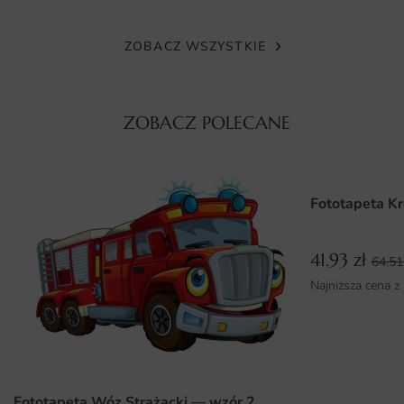
fototapeta staje się prawdziwym dziełem sztuki na Twojej
ścianie.
ZOBACZ WSZYSTKIE
Wymiary na miarę i łatwy montaż
Fototapeta Obraz Przechylona Łódź dostępna jest w
ZOBACZ POLECANE
różnych wymiarach, co pozwala na idealne dopasowanie
do każdego wnętrza. Możesz wybrać rozmiar, który
najlepiej odpowiada Twoim potrzebom, a także
dostosować go do układu pomieszczenia. Montaż
Fototapeta Kr
fototapety jest niezwykle prosty i nie wymaga
specjalistycznych narzędzi. Dzięki intuicyjnej instrukcji,
41.93
zł
każdy może samodzielnie zamontować ją na ścianie,
64.5
ciesząc się efektem końcowym w krótkim czasie.
Najniższa cena z
Dlaczego warto wybrać tę fototapetę
Wysoka jakość materiałów zapewniająca trwałość i
odporność na uszkodzenia.
Fototapeta Wóz Strażacki — wzór 2