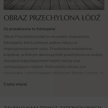
OBRAZ PRZECHYLONA ŁÓDŹ
Co przedstawia ta fototapeta
Obraz Przechylona Łódź to niezwykle malownicza
fototapeta, która uchwyca piękno natury w
impresjonistycznym stylu. Przedstawia malowniczy
krajobraz, w którym dominują łódź przechylona na wodzie,
otoczona majestatycznymi falami morza oraz
zachwycającym niebem. Kolorystyka obrazu jest
stonowana, z dominującymi odcieniami błękitu i zieleni, co
nadaje mu spokoju i harmonii. To idealny element do
Czytaj więcej
wnętrz, które pragną nawiązywać do natury i relaksu.
Gdzie sprawdzi się fototapeta Obraz Przechylona Łódź
Fototapeta Obraz Przechylona Łódź doskonale