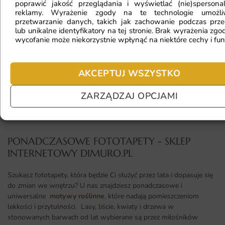
poprawić jakość przeglądania i wyświetlać (nie)spersona
reklamy. Wyrażenie zgody na te technologie umożl
przetwarzanie danych, takich jak zachowanie podczas prze
lub unikalne identyfikatory na tej stronie. Brak wyrażenia zgod
Jaki materiał wybrać?
wycofanie może niekorzystnie wpłynąć na niektóre cechy i fun
AKCEPTUJ WSZYSTKO
Jaka jest trwałość fototapety?
ZARZĄDZAJ OPCJAMI
PONADCZASOWE FOTOTAPETY - SKLEP
INTERNETOWY DIMURO.PL​
Szukasz fototapety, która będzie Ci służyć przez lata i dopasuje się
do zmian we wnętrzu? U nas znajdziesz ponadczasowe i
uniwersalne
motywy roślinne
, które nadają pomieszczeniom
lekkości i przytulności. Lasy, liście, kwiaty i drzewa w
stonowanych barwach od lat wybierane są przez miłośników