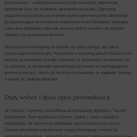
przyrodnicze – wielkoformatowe liście monstery, tajemnicze,
zamglone lasy czy subtelne, akwarelowe kwiaty. Ogromną
popularnością cieszą się również wzory geometryczne, abstrakcje
przypominające nowoczesne malarstwo oraz fototapety imitujące
naturalne materiały, takie jak surowy beton, marmur ze złotymi
żyłkami czy postarzane drewno.
Nowoczesne fototapety to jednak nie tylko design, ale także
innowacyjna technologia. Wykonane z wysokiej jakości flizeliny lub
winylu są niezwykle trwałe, odporne na zmywanie i promienie UV,
co sprawia, że doskonale sprawdzają się nawet w wymagających
pomieszczeniach, takich jak kuchnia czy łazienka, w
sypialni
,
biurze
,
a nawet w
pokoju dziecka
,
Duży wybór i dużo opcji personalizacji ​
W Dimuro możemy zmodyfikować fototapetę zgodnie z Twoimi
potrzebami. Sam wybierasz rozmiar i jeden z wielu rodzajów
materiałów. W momencie składania zamówienia przez stronę
możesz dowolnie wykadrować swoją fototapetę, zmienić jej
orientację (pionowo , poziomo) czy oznaczyć opcję wykonania jej w