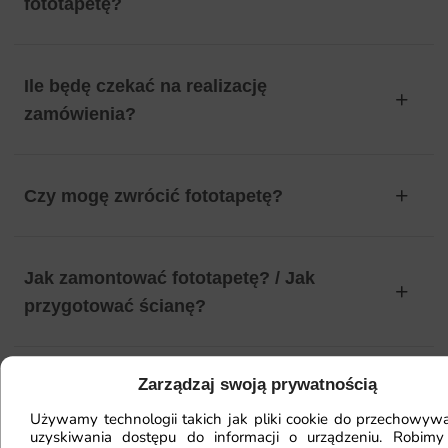
fototapetę?
Ile będę czekać na realizację
zamówienia?
Czy mogę zwrócić fototapetę?
Jak zamontować fototapetę? / Jak
przygotować ścianę?
Zarządzaj swoją prywatnością
Fototapeta ma inny kolor na telefonie
a inny na komputerze. Jak sprawdzić
Używamy technologii takich jak pliki cookie do przechowywa
uzyskiwania dostępu do informacji o urządzeniu. Robimy
kolor?