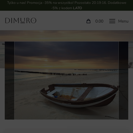
Tylko u nas! Promocja -35% na wszystko! Pozostało
20:19:15
. Dodatkowe
-5% z kodem
LATO
0.00