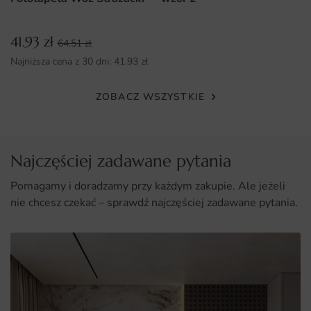
Nowoczesny druk, który gwarantuje intensywność kolorów
i szczegółowość obrazu.
41.93
zł
64.51
zł
Możliwość dopasowania wymiarów do indywidualnych
Najniższa cena z 30 dni:
41.93
zł
potrzeb każdego wnętrza.
Łatwy montaż, który umożliwia samodzielne
ZOBACZ WSZYSTKIE
zainstalowanie fototapety bez konieczności wynajmowania
specjalisty.
Najczęściej zadawane pytania
Pomagamy i doradzamy przy każdym zakupie. Ale jeżeli
nie chcesz czekać – sprawdź najczęściej zadawane pytania.