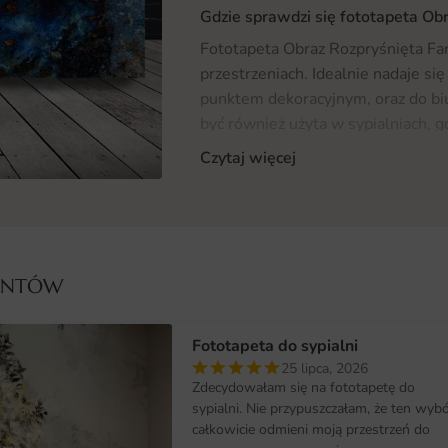
Gdzie sprawdzi się fototapeta Ob
Fototapeta Obraz Rozpryśnięta Fa
przestrzeniach. Idealnie nadaje si
punktem dekoracyjnym, oraz do bi
być również użyta w sypialniach, 
Dzięki swojej uniwersalności, foto
Czytaj więcej
aranżacyjne, od minimalistycznego 
miłośnikach unikalnych dekoracji, 
ofertą
Fototapet
, w której znajdzi
Materiał i jakość druku
IENTÓW
Fototapeta Obraz Rozpryśnięta Far
który zapewnia nie tylko doskonały
Fototapeta do sypialni
materiał charakteryzuje się odpor
25 lipca, 2026
czyszczeniu, co sprawia, że jest 
Zdecydowałam się na fototapetę do
więcej, technologia druku, jaką z
sypialni. Nie przypuszczałam, że ten wyb
żywe kolory, które będą cieszyć ok
całkowicie odmieni moją przestrzeń do