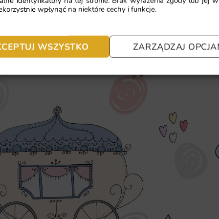
alne identyfikatory na tej stronie. Brak wyrażenia zgody lub jej 
korzystnie wpłynąć na niektóre cechy i funkcje.
KCEPTUJ WSZYSTKO
ZARZĄDZAJ OPCJA