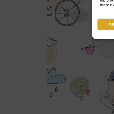
lub unik
może nie
A