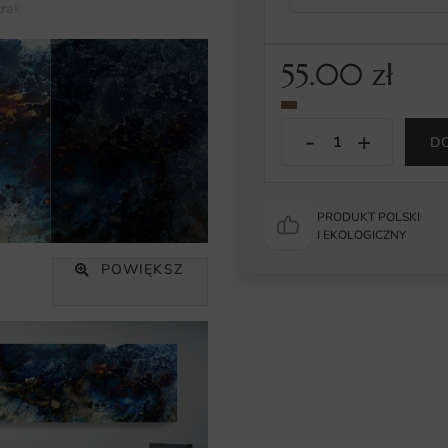
rakcja
Obraz Rozpryśnięta Farba
55.00
zł
D
PRODUKT POLSKI
I EKOLOGICZNY
POWIĘKSZ