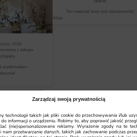
spania.
fototapeta staje się prawdziwym d
wyglądem.
Ten materiał linen jest niesamowity!
Alicja
Wymiary na miarę i łatwy montaż
Nasza fototapeta Obraz Rozpryśni
co pozwala na idealne dopasowanie
erpnia, 2026
zamówienia fototapety na wymiar, 
owolona z zakupu
spełni Twoje oczekiwania. Dodatko
totapety.
szybki, dzięki czemu nie musisz m
iż oczekiwałam –
kilka kroków, aby cieszyć się now
downie!
Dlaczego warto wybrać tę fotota
Unikalny design, który przyciąga w
Zarządzaj swoją prywatnością
Wysoka jakość materiałów zapewnia
 technologii takich jak pliki cookie do przechowywania i/lub uzy
Możliwość zamówienia w różnych 
 do informacji o urządzeniu. Robimy to, aby poprawić jakość przegl
przestrzeni.
lać (nie)spersonalizowane reklamy. Wyrażenie zgody na te tec
i nam przetwarzanie danych, takich jak zachowanie podczas prze
Łatwy montaż, dzięki któremu szyb