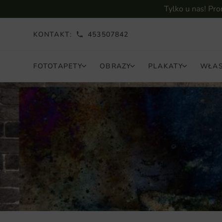
Tylko u nas! Pr
KONTAKT:
453507842
FOTOTAPETY
OBRAZY
PLAKATY
WŁAS