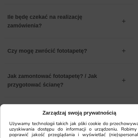
Ile będę czekać na realizację
zamówienia?
Czy mogę zwrócić fototapetę?
Jak zamontować fototapetę? / Jak
przygotować ścianę?
Fototapeta ma inny kolor na telefonie
Zarządzaj swoją prywatnością
a inny na komputerze. Jak sprawdzić
Używamy technologii takich jak pliki cookie do przechowywa
kolor?
uzyskiwania dostępu do informacji o urządzeniu. Robimy
poprawić jakość przeglądania i wyświetlać (nie)spersona