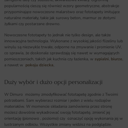
popularnością cieszą się również wzory geometryczne, abstrakcje
przypominające nowoczesne malarstwo oraz fototapety imitujące
naturalne materiały, takie jak surowy beton, marmur ze złotymi
żyłkami czy postarzane drewno.
Nowoczesne fototapety to jednak nie tylko design, ale także
innowacyjna technologia. Wykonane z wysokiej jakości flizeliny lub
winylu są niezwykle trwałe, odporne na zmywanie i promienie UV,
co sprawia, że doskonale sprawdzają się nawet w wymagających
pomieszczeniach, takich jak kuchnia czy łazienka, w
sypialni
,
biurze
,
a nawet w
pokoju dziecka
,
Duży wybór i dużo opcji personalizacji ​
W Dimuro możemy zmodyfikować fototapetę zgodnie z Twoimi
potrzebami. Sam wybierasz rozmiar i jeden z wielu rodzajów
materiałów. W momencie składania zamówienia przez stronę
możesz dowolnie wykadrować swoją fototapetę, zmienić jej
orientację (pionowo , poziomo) czy oznaczyć opcję wykonania jej w
lustrzanym odbiciu. Wszystkie zmiany widzisz na podglądzie.