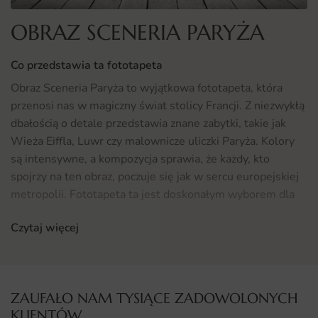
OBRAZ SCENERIA PARYŻA
Co przedstawia ta fototapeta
Obraz Sceneria Paryża to wyjątkowa fototapeta, która
przenosi nas w magiczny świat stolicy Francji. Z niezwykłą
dbałością o detale przedstawia znane zabytki, takie jak
Wieża Eiffla, Luwr czy malownicze uliczki Paryża. Kolory
są intensywne, a kompozycja sprawia, że każdy, kto
spojrzy na ten obraz, poczuje się jak w sercu europejskiej
metropolii. Fototapeta ta jest doskonałym wyborem dla
miłośników sztuki i kultury, którzy chcą wprowadzić do
Czytaj więcej
swojego wnętrza odrobinę paryskiego uroku.
Gdzie sprawdzi się fototapeta Obraz Sceneria Paryża
Fototapeta Obraz Sceneria Paryża idealnie sprawdzi się w
ZAUFAŁO NAM TYSIĄCE ZADOWOLONYCH
różnych aranżacjach wnętrz. Może być zastosowana w
KLIENTÓW