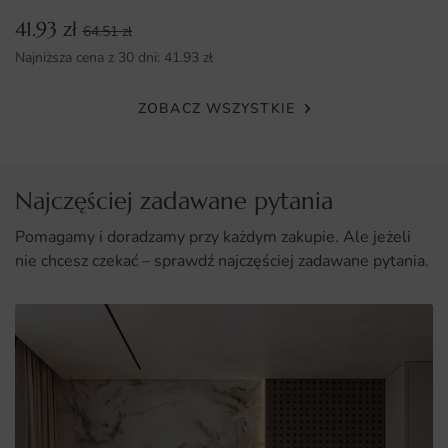
Wykonana z wysokiej jakości materiałów, odpornych na
41.93
zł
blaknięcie.
64.51
zł
Najniższa cena z 30 dni:
41.93
zł
Możliwość zamówienia na wymiar, co zapewnia idealne
dopasowanie.
ZOBACZ WSZYSTKIE
Prosty montaż, który pozwala na samodzielną aranżację
wnętrza.
Najczęściej zadawane pytania
Pomagamy i doradzamy przy każdym zakupie. Ale jeżeli
nie chcesz czekać – sprawdź najczęściej zadawane pytania.