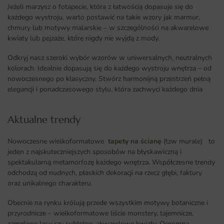
Jeżeli marzysz o fotapecie, która z łatwością dopasuje się do
każdego wystroju, warto postawić na takie wzory jak marmur,
chmury lub motywy malarskie – w szczególności na akwarelowe
kwiaty lub pejzaże, które nigdy nie wyjdą z mody.
Odkryj nasz szeroki wybór wzorów w uniwersalnych, neutralnych
kolorach. Idealnie dopasują się do każdego wystroju wnętrza – od
nowoczesnego po klasyczny. Stwórz harmonijną przestrzeń pełną
elegancji i ponadczasowego stylu, która zachwyci każdego dnia
Aktualne trendy​
Nowoczesne wielkoformatowe
tapety na ścianę
(tzw murale) to
jeden z najskuteczniejszych sposobów na błyskawiczną i
spektakularną metamorfozę każdego wnętrza
.
Współczesne trendy
odchodzą od nudnych, płaskich dekoracji na rzecz głębi, faktury
oraz unikalnego charakteru.
Obecnie na rynku królują przede wszystkim motywy botaniczne i
przyrodnicze – wielkoformatowe liście monstery, tajemnicze,
zamglone lasy czy subtelne, akwarelowe kwiaty. Ogromną