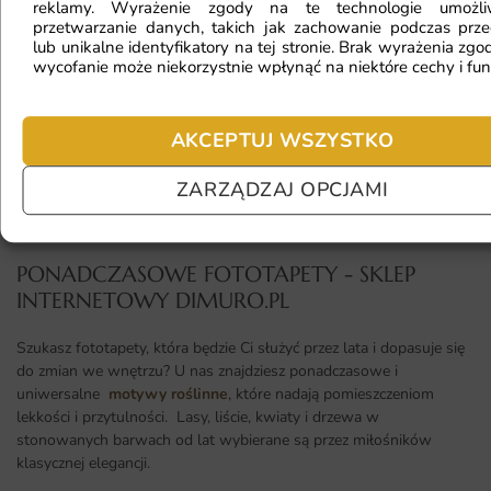
reklamy. Wyrażenie zgody na te technologie umożl
przetwarzanie danych, takich jak zachowanie podczas prze
lub unikalne identyfikatory na tej stronie. Brak wyrażenia zgod
Jaki materiał wybrać?
wycofanie może niekorzystnie wpłynąć na niektóre cechy i fun
AKCEPTUJ WSZYSTKO
Jaka jest trwałość fototapety?
ZARZĄDZAJ OPCJAMI
PONADCZASOWE FOTOTAPETY - SKLEP
INTERNETOWY DIMURO.PL​
Szukasz fototapety, która będzie Ci służyć przez lata i dopasuje się
do zmian we wnętrzu? U nas znajdziesz ponadczasowe i
uniwersalne
motywy roślinne
, które nadają pomieszczeniom
lekkości i przytulności. Lasy, liście, kwiaty i drzewa w
stonowanych barwach od lat wybierane są przez miłośników
klasycznej elegancji.