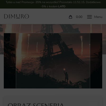
Tylko u nas! Promocja -35% na wszystko! Pozostało
11:51:14
. Dodatkowe
-5% z kodem
LATO
0.00
OBRAZ SCENERIA