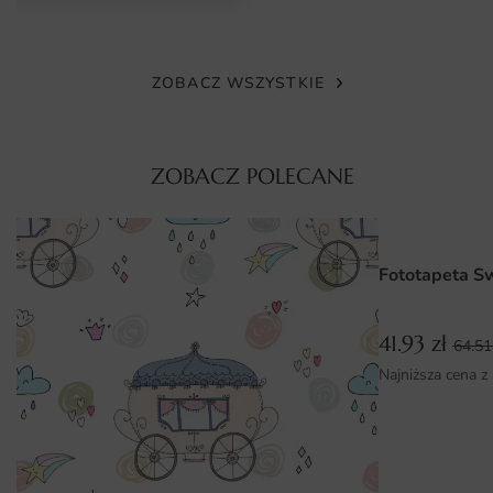
nowoczesnych technologii, co gwarantuje wyrazistość
kolorów oraz doskonałe odwzorowanie detali. To idealny
wybór dla osób, które cenią sobie jakość oraz estetykę.
ZOBACZ WSZYSTKIE
Nasze fototapety są odporne na działanie wilgoci, co czyni
je odpowiednimi do różnych pomieszczeń, w tym również
kuchni czy łazienek. Dodatkowo, materiały są przyjazne
ZOBACZ POLECANE
dla środowiska, co podkreśla naszą troskę o planetę.
Wymiary na miarę i łatwy montaż
Fototapeta Obraz Szary Słoń dostępna jest w różnych
Fototapeta S
wymiarach, dzięki czemu można ją dostosować do
indywidualnych potrzeb i rozmiarów ścian. W naszym
41.93
zł
sklepie oferujemy możliwość zamówienia fototapety na
64.5
wymiar, co pozwala na idealne dopasowanie do każdego
Najniższa cena z
wnętrza. Montaż fototapety jest niezwykle prosty i szybki,
nawet dla osób, które nie mają doświadczenia w tego typu
pracach. Wystarczy zastosować odpowiednie kleje, a efekt
końcowy z pewnością zachwyci każdego domownika oraz