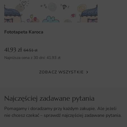
gości.
Dlaczego warto wybrać tę fototapetę
Unikalny design, który ożywi każde wnętrze.
Fototapeta Karoca
Wysoka jakość druku oraz materiałów zapewniają
trwałość.
41.93
zł
64.51
zł
Możliwość dostosowania wymiarów fototapety do
Najniższa cena z 30 dni:
41.93
zł
indywidualnych potrzeb.
Prosty i szybki montaż, który nie wymaga
ZOBACZ WSZYSTKIE
specjalistycznych umiejętności.
Najczęściej zadawane pytania
Pomagamy i doradzamy przy każdym zakupie. Ale jeżeli
nie chcesz czekać – sprawdź najczęściej zadawane pytania.