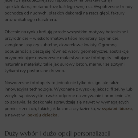
jeden z najskuteczniejszych sposobów na błyskawiczną i
spektakularną metamorfozę każdego wnętrza
.
Współczesne trendy
odchodzą od nudnych, płaskich dekoracji na rzecz głębi, faktury
oraz unikalnego charakteru.
Obecnie na rynku królują przede wszystkim motywy botaniczne i
przyrodnicze – wielkoformatowe liście monstery, tajemnicze,
zamglone lasy czy subtelne, akwarelowe kwiaty. Ogromną
popularnością cieszą się również wzory geometryczne, abstrakcje
przypominające nowoczesne malarstwo oraz fototapety imitujące
naturalne materiały, takie jak surowy beton, marmur ze złotymi
żyłkami czy postarzane drewno.
Nowoczesne fototapety to jednak nie tylko design, ale także
innowacyjna technologia. Wykonane z wysokiej jakości flizeliny lub
winylu są niezwykle trwałe, odporne na zmywanie i promienie UV,
co sprawia, że doskonale sprawdzają się nawet w wymagających
pomieszczeniach, takich jak kuchnia czy łazienka, w
sypialni
,
biurze
,
a nawet w
pokoju dziecka
,
Duży wybór i dużo opcji personalizacji ​