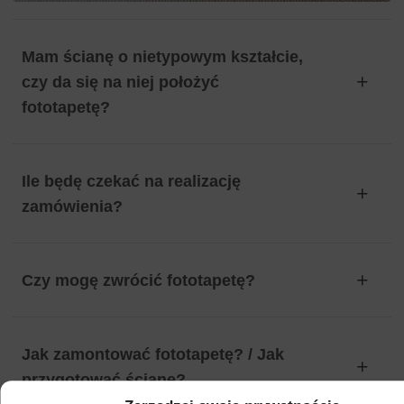
Mam ścianę o nietypowym kształcie,
czy da się na niej położyć
fototapetę?
Ile będę czekać na realizację
zamówienia?
Czy mogę zwrócić fototapetę?
Jak zamontować fototapetę? / Jak
przygotować ścianę?