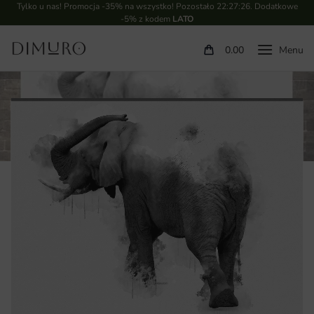
Tylko u nas! Promocja -35% na wszystko! Pozostało
22:27:25
. Dodatkowe
-5% z kodem
LATO
0.00