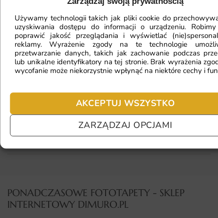
Zarządzaj swoją prywatnością
Używamy technologii takich jak pliki cookie do przechowywa
uzyskiwania dostępu do informacji o urządzeniu. Robimy
Fototapeta ma inny kolor na telefonie
poprawić jakość przeglądania i wyświetlać (nie)spersona
a inny na komputerze. Jak sprawdzić
reklamy. Wyrażenie zgody na te technologie umożl
przetwarzanie danych, takich jak zachowanie podczas prze
kolor?
lub unikalne identyfikatory na tej stronie. Brak wyrażenia zgod
wycofanie może niekorzystnie wpłynąć na niektóre cechy i fun
Jaki materiał wybrać?
AKCEPTUJ WSZYSTKO
ZARZĄDZAJ OPCJAMI
Jaka jest trwałość fototapety?
PONADCZASOWE FOTOTAPETY - SKLEP
INTERNETOWY DIMURO.PL​