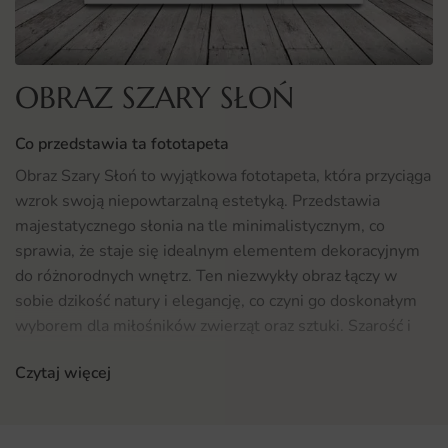
OBRAZ SZARY SŁOŃ
Co przedstawia ta fototapeta
Obraz Szary Słoń to wyjątkowa fototapeta, która przyciąga
wzrok swoją niepowtarzalną estetyką. Przedstawia
majestatycznego słonia na tle minimalistycznym, co
sprawia, że staje się idealnym elementem dekoracyjnym
do różnorodnych wnętrz. Ten niezwykły obraz łączy w
sobie dzikość natury i elegancję, co czyni go doskonałym
wyborem dla miłośników zwierząt oraz sztuki. Szarość i
delikatne odcienie współczesnego designu w połączeniu z
Czytaj więcej
motywem słonia nadają każdemu pomieszczeniu
unikalnego charakteru.
Gdzie sprawdzi się fototapeta Obraz Szary Słoń