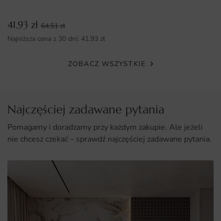
efektem w krótkim czasie.
41.93
zł
64.51
zł
Dlaczego warto wybrać tę fototapetę
Najniższa cena z 30 dni:
41.93
zł
Wspaniała estetyka, która ożywi każde wnętrze.
ZOBACZ WSZYSTKIE
Wysoka jakość materiałów i druku zapewniająca trwałość.
Łatwy montaż, dzięki któremu samodzielnie odmienisz
swoje mieszkanie.
Najczęściej zadawane pytania
Uniwersalność, pasująca do różnych stylów aranżacji
wnętrz.
Pomagamy i doradzamy przy każdym zakupie. Ale jeżeli
nie chcesz czekać – sprawdź najczęściej zadawane pytania.