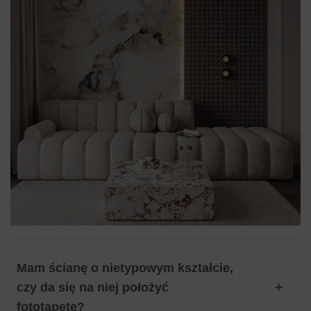
Mam ścianę o nietypowym kształcie,
czy da się na niej położyć
fototapetę?