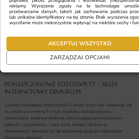
poprawić jakość przeglądania i wyświetlać (nie)spersona
reklamy. Wyrażenie zgody na te technologie umożl
przetwarzanie danych, takich jak zachowanie podczas prze
lub unikalne identyfikatory na tej stronie. Brak wyrażenia zgod
Jaki materiał wybrać?
wycofanie może niekorzystnie wpłynąć na niektóre cechy i fun
AKCEPTUJ WSZYSTKO
Jaka jest trwałość fototapety?
ZARZĄDZAJ OPCJAMI
PONADCZASOWE FOTOTAPETY - SKLEP
INTERNETOWY DIMURO.PL​
Szukasz fototapety, która będzie Ci służyć przez lata i dopasuje się
do zmian we wnętrzu? U nas znajdziesz ponadczasowe i
uniwersalne
motywy roślinne
, które nadają pomieszczeniom
lekkości i przytulności. Lasy, liście, kwiaty i drzewa w
stonowanych barwach od lat wybierane są przez miłośników
klasycznej elegancji.