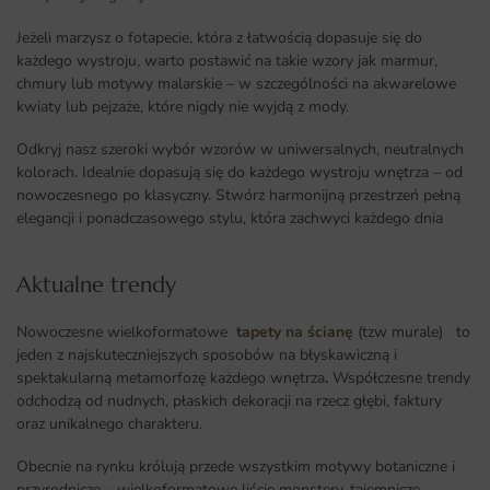
Jeżeli marzysz o fotapecie, która z łatwością dopasuje się do
każdego wystroju, warto postawić na takie wzory jak marmur,
chmury lub motywy malarskie – w szczególności na akwarelowe
kwiaty lub pejzaże, które nigdy nie wyjdą z mody.
Odkryj nasz szeroki wybór wzorów w uniwersalnych, neutralnych
kolorach. Idealnie dopasują się do każdego wystroju wnętrza – od
nowoczesnego po klasyczny. Stwórz harmonijną przestrzeń pełną
elegancji i ponadczasowego stylu, która zachwyci każdego dnia
Aktualne trendy​
Nowoczesne wielkoformatowe
tapety na ścianę
(tzw murale) to
jeden z najskuteczniejszych sposobów na błyskawiczną i
spektakularną metamorfozę każdego wnętrza
.
Współczesne trendy
odchodzą od nudnych, płaskich dekoracji na rzecz głębi, faktury
oraz unikalnego charakteru.
Obecnie na rynku królują przede wszystkim motywy botaniczne i
przyrodnicze – wielkoformatowe liście monstery, tajemnicze,