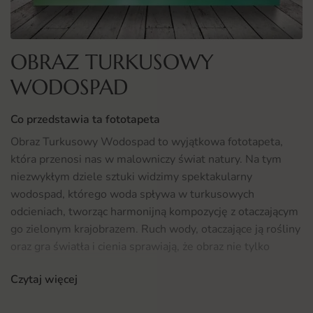
OBRAZ TURKUSOWY
WODOSPAD
Co przedstawia ta fototapeta
Obraz Turkusowy Wodospad to wyjątkowa fototapeta,
która przenosi nas w malowniczy świat natury. Na tym
niezwykłym dziele sztuki widzimy spektakularny
wodospad, którego woda spływa w turkusowych
odcieniach, tworząc harmonijną kompozycję z otaczającym
go zielonym krajobrazem. Ruch wody, otaczające ją rośliny
oraz gra światła i cienia sprawiają, że obraz nie tylko
przyciąga wzrok, ale również wprowadza do wnętrza
Czytaj więcej
spokój i harmonię. To idealna propozycja dla wszystkich
miłośników natury i pięknych widoków, którzy chcą wnieść