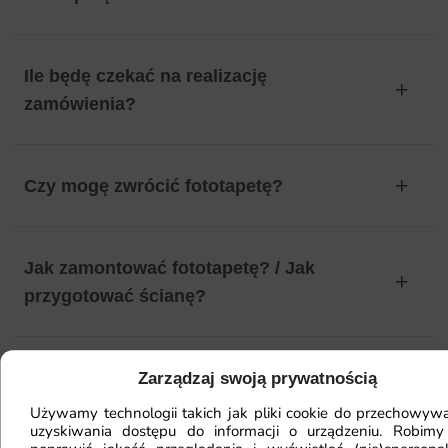
Ile będę czekać na realizację
zamówienia?
Czy mogę zwrócić fototapetę?
Jak zamontować fototapetę? / Jak
przygotować ścianę?
Fototapeta ma inny kolor na telefonie
Zarządzaj swoją prywatnością
a inny na komputerze. Jak sprawdzić
Używamy technologii takich jak pliki cookie do przechowywa
uzyskiwania dostępu do informacji o urządzeniu. Robimy
kolor?