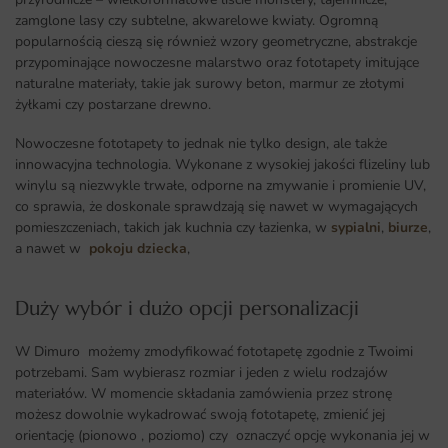
zamglone lasy czy subtelne, akwarelowe kwiaty. Ogromną
popularnością cieszą się również wzory geometryczne, abstrakcje
przypominające nowoczesne malarstwo oraz fototapety imitujące
naturalne materiały, takie jak surowy beton, marmur ze złotymi
żyłkami czy postarzane drewno.
Nowoczesne fototapety to jednak nie tylko design, ale także
innowacyjna technologia. Wykonane z wysokiej jakości flizeliny lub
winylu są niezwykle trwałe, odporne na zmywanie i promienie UV,
co sprawia, że doskonale sprawdzają się nawet w wymagających
pomieszczeniach, takich jak kuchnia czy łazienka, w
sypialni
,
biurze
,
a nawet w
pokoju dziecka
,
Duży wybór i dużo opcji personalizacji ​
W Dimuro możemy zmodyfikować fototapetę zgodnie z Twoimi
potrzebami. Sam wybierasz rozmiar i jeden z wielu rodzajów
materiałów. W momencie składania zamówienia przez stronę
możesz dowolnie wykadrować swoją fototapetę, zmienić jej
orientację (pionowo , poziomo) czy oznaczyć opcję wykonania jej w