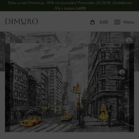
Tylko u nas! Promocja -35% na wszystko! Pozostało
20:24:59
. Dodatkowe
-5% z kodem
LATO
0.00