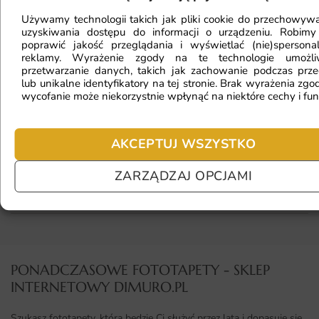
Używamy technologii takich jak pliki cookie do przechowywa
Fototapeta ma inny kolor na telefonie
uzyskiwania dostępu do informacji o urządzeniu. Robimy
poprawić jakość przeglądania i wyświetlać (nie)spersona
a inny na komputerze. Jak sprawdzić
reklamy. Wyrażenie zgody na te technologie umożl
kolor?
przetwarzanie danych, takich jak zachowanie podczas prze
lub unikalne identyfikatory na tej stronie. Brak wyrażenia zgod
wycofanie może niekorzystnie wpłynąć na niektóre cechy i fun
Jaki materiał wybrać?
AKCEPTUJ WSZYSTKO
ZARZĄDZAJ OPCJAMI
Jaka jest trwałość fototapety?
PONADCZASOWE FOTOTAPETY - SKLEP
INTERNETOWY DIMURO.PL​
Szukasz fototapety, która będzie Ci służyć przez lata i dopasuje się