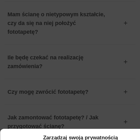
Mam ścianę o nietypowym kształcie,
czy da się na niej położyć
fototapetę?
Ile będę czekać na realizację
zamówienia?
Czy mogę zwrócić fototapetę?
Jak zamontować fototapetę? / Jak
przygotować ścianę?
Zarządzaj swoją prywatnością