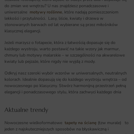
do zmian we wnętrzu? U nas znajdziesz ponadczasowe i
uniwersalne
motywy roślinne
, które nadają pomieszczeniom
lekkości i przytulności. Lasy, liście, kwiaty i drzewa w
stonowanych barwach od lat wybierane są przez miłośników
klasycznej elegancji.
Jeżeli marzysz o fotapecie, która z łatwością dopasuje się do
każdego wystroju, warto postawić na takie wzory jak marmur,
chmury lub motywy malarskie – w szczególności na akwarelowe
kwiaty lub pejzaże, które nigdy nie wyjdą z mody.
Odkryj nasz szeroki wybór wzorów w uniwersalnych, neutralnych
kolorach. Idealnie dopasują się do każdego wystroju wnętrza – od
nowoczesnego po klasyczny. Stwórz harmonijną przestrzeń pełną
elegancji i ponadczasowego stylu, która zachwyci każdego dnia
Aktualne trendy​
Nowoczesne wielkoformatowe
tapety na ścianę
(tzw murale) to
jeden z najskuteczniejszych sposobów na błyskawiczną i