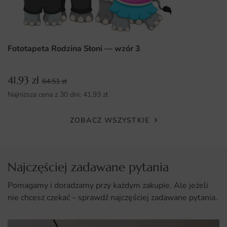
Instrukcja montażu jest czytelna i zrozumiała, co
dodatkowo ułatwi cały proces.
Dlaczego warto wybrać tę fototapetę
Fototapeta Rodzina Słoni — wzór 3
Unikalny design, który przyciąga wzrok i ożywia każde
wnętrze.
41.93
zł
64.51
zł
Wysokiej jakości materiały gwarantujące trwałość i
Najniższa cena z 30 dni:
41.93
zł
estetykę.
Możliwość dostosowania wymiarów do indywidualnych
ZOBACZ WSZYSTKIE
potrzeb.
Łatwy i szybki montaż, który można wykonać
samodzielnie.
Najczęściej zadawane pytania
Pomagamy i doradzamy przy każdym zakupie. Ale jeżeli
nie chcesz czekać – sprawdź najczęściej zadawane pytania.