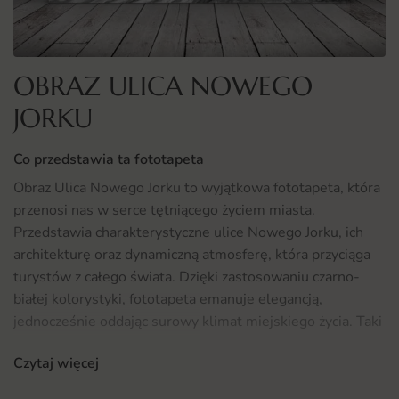
OBRAZ ULICA NOWEGO
JORKU
Co przedstawia ta fototapeta
Obraz Ulica Nowego Jorku to wyjątkowa fototapeta, która
przenosi nas w serce tętniącego życiem miasta.
Przedstawia charakterystyczne ulice Nowego Jorku, ich
architekturę oraz dynamiczną atmosferę, która przyciąga
turystów z całego świata. Dzięki zastosowaniu czarno-
białej kolorystyki, fototapeta emanuje elegancją,
jednocześnie oddając surowy klimat miejskiego życia. Taki
obraz doskonale wpisuje się w nowoczesne wnętrza,
Czytaj więcej
nadając im artystycznego wyrazu i charakteru.