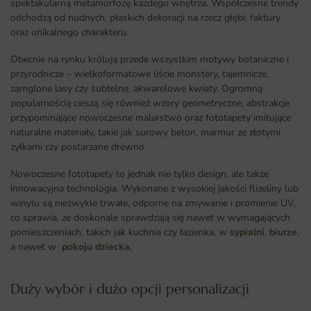
spektakularną metamorfozę każdego wnętrza
.
Współczesne trendy
odchodzą od nudnych, płaskich dekoracji na rzecz głębi, faktury
oraz unikalnego charakteru.
Obecnie na rynku królują przede wszystkim motywy botaniczne i
przyrodnicze – wielkoformatowe liście monstery, tajemnicze,
zamglone lasy czy subtelne, akwarelowe kwiaty. Ogromną
popularnością cieszą się również wzory geometryczne, abstrakcje
przypominające nowoczesne malarstwo oraz fototapety imitujące
naturalne materiały, takie jak surowy beton, marmur ze złotymi
żyłkami czy postarzane drewno.
Nowoczesne fototapety to jednak nie tylko design, ale także
innowacyjna technologia. Wykonane z wysokiej jakości flizeliny lub
winylu są niezwykle trwałe, odporne na zmywanie i promienie UV,
co sprawia, że doskonale sprawdzają się nawet w wymagających
pomieszczeniach, takich jak kuchnia czy łazienka, w
sypialni
,
biurze
,
a nawet w
pokoju dziecka
,
Duży wybór i dużo opcji personalizacji ​