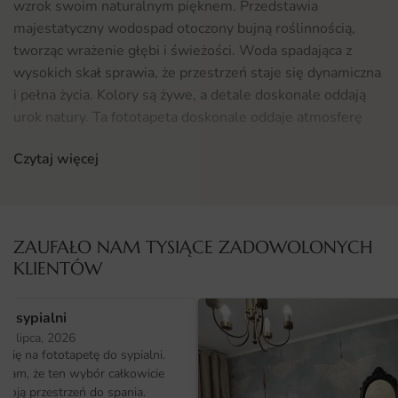
wzrok swoim naturalnym pięknem. Przedstawia
majestatyczny wodospad otoczony bujną roślinnością,
tworząc wrażenie głębi i świeżości. Woda spadająca z
wysokich skał sprawia, że przestrzeń staje się dynamiczna
i pełna życia. Kolory są żywe, a detale doskonale oddają
urok natury. Ta fototapeta doskonale oddaje atmosferę
spokoju i harmonii, co czyni ją idealnym wyborem dla osób
Czytaj więcej
pragnących wprowadzić do swojego wnętrza elementy
natury.
Gdzie sprawdzi się fototapeta Obraz Wodospad
ZAUFAŁO NAM TYSIĄCE ZADOWOLONYCH
Fototapeta Obraz Wodospad doskonale sprawdzi się w
KLIENTÓW
różnych pomieszczeniach. Może być świetnym
dopełnieniem salonu, sypialni czy biura, wprowadzając do
o sypialni
nich relaksującą atmosferę. Idealnie nadaje się także do
25 lipca, 2026
miejsc, gdzie chcemy stworzyć strefę wypoczynku, jak na
ię na fototapetę do sypialni.
przykład w domowej strefie wellness czy łazience. Dzięki
ałam, że ten wybór całkowicie
swojej uniwersalności, ta fototapeta z pewnością
moją przestrzeń do spania.