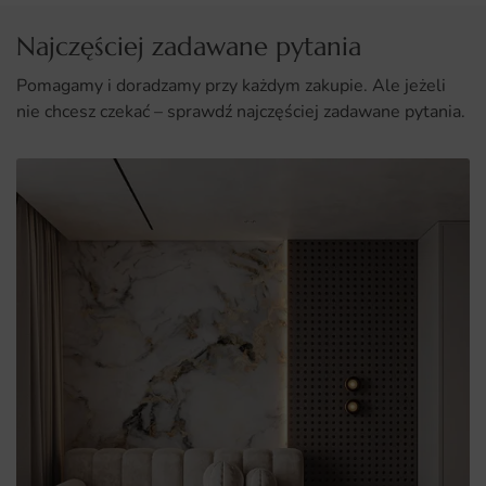
Uniwersalność zastosowania w różnych pomieszczeniach,
Najczęściej zadawane pytania
co czyni ją idealnym wyborem dla każdego.
Pomagamy i doradzamy przy każdym zakupie. Ale jeżeli
nie chcesz czekać – sprawdź najczęściej zadawane pytania.