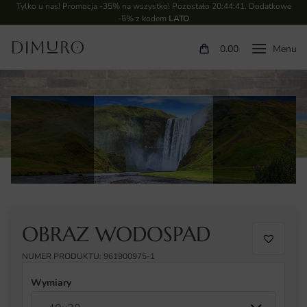
Tylko u nas! Promocja -35% na wszystko! Pozostało
20:44:40
. Dodatkowe
-5% z kodem
LATO
0.00
OBRAZ WODOSPAD
NUMER PRODUKTU: 961900975-1
Wymiary