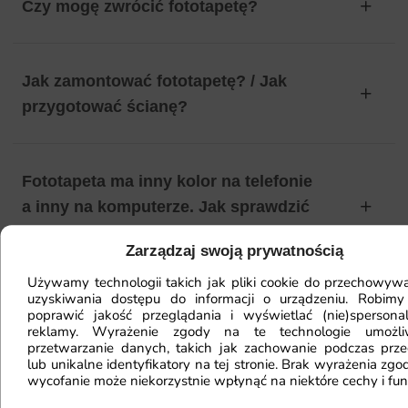
Czy mogę zwrócić fototapetę?
Jak zamontować fototapetę? / Jak
przygotować ścianę?
Fototapeta ma inny kolor na telefonie
a inny na komputerze. Jak sprawdzić
kolor?
Zarządzaj swoją prywatnością
Używamy technologii takich jak pliki cookie do przechowywa
uzyskiwania dostępu do informacji o urządzeniu. Robimy
Jaki materiał wybrać?
poprawić jakość przeglądania i wyświetlać (nie)spersona
reklamy. Wyrażenie zgody na te technologie umożl
przetwarzanie danych, takich jak zachowanie podczas prze
lub unikalne identyfikatory na tej stronie. Brak wyrażenia zgod
wycofanie może niekorzystnie wpłynąć na niektóre cechy i fun
Jaka jest trwałość fototapety?