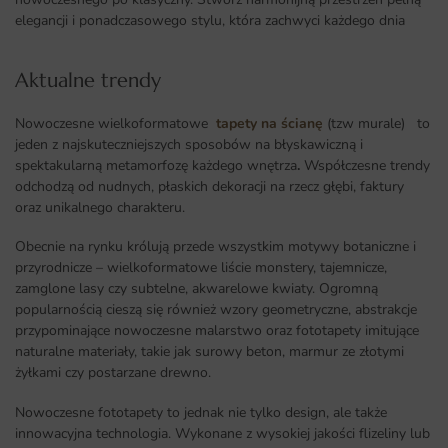
elegancji i ponadczasowego stylu, która zachwyci każdego dnia
Aktualne trendy​
Nowoczesne wielkoformatowe
tapety na ścianę
(tzw murale) to
jeden z najskuteczniejszych sposobów na błyskawiczną i
spektakularną metamorfozę każdego wnętrza
.
Współczesne trendy
odchodzą od nudnych, płaskich dekoracji na rzecz głębi, faktury
oraz unikalnego charakteru.
Obecnie na rynku królują przede wszystkim motywy botaniczne i
przyrodnicze – wielkoformatowe liście monstery, tajemnicze,
zamglone lasy czy subtelne, akwarelowe kwiaty. Ogromną
popularnością cieszą się również wzory geometryczne, abstrakcje
przypominające nowoczesne malarstwo oraz fototapety imitujące
naturalne materiały, takie jak surowy beton, marmur ze złotymi
żyłkami czy postarzane drewno.
Nowoczesne fototapety to jednak nie tylko design, ale także
innowacyjna technologia. Wykonane z wysokiej jakości flizeliny lub