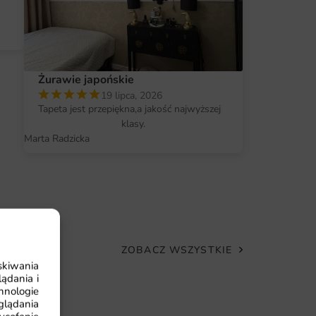
 dostępna jest w różnych wymiarach, co
do każdego wnętrza. Możesz zamówić ją w
da Twoim potrzebom. Montaż fototapety jest
ch umiejętności. Dzięki intuicyjnej instrukcji,
Żurawie japońskie
, co sprawia, że jest to świetna opcja dla osób,
19 lipca, 2026
 swoje wnętrze.
Tapeta jest przepiękna,a jakość najwyższej
klasy.
petę
Marta Radzicka
klimat do każdego wnętrza.
iają trwałość i odporność na uszkodzenia.
ać samodzielnie.
 w wymiarach dostosowanych do indywidualnych
ZOBACZ WSZYSTKIE
skiwania
ądania i
hnologie
glądania
Fototapeta Al