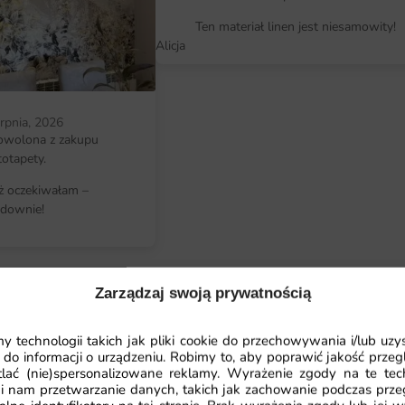
Fototapeta Obraz Wybrzeże Napali
Ten materiał linen jest niesamowity!
pozwala na idealne dopasowanie 
Alicja
formacie, który najlepiej odpowia
prosty i nie wymaga specjalistyczny
każdy poradzi sobie z jej instalacją
erpnia, 2026
które chcą samodzielnie odmienić
owolona z zakupu
totapety.
Dlaczego warto wybrać tę fotota
iż oczekiwałam –
Wprowadza wyjątkowy, wakacyjny 
downie!
Wysokiej jakości materiały zapewn
Prosty montaż, który można wykon
Zarządzaj swoją prywatnością
Możliwość zamówienia fototapety
potrzeb.
 technologii takich jak pliki cookie do przechowywania i/lub uzy
 do informacji o urządzeniu. Robimy to, aby poprawić jakość przegl
lać (nie)spersonalizowane reklamy. Wyrażenie zgody na te tec
i nam przetwarzanie danych, takich jak zachowanie podczas prze