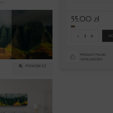
obraz
Obraz Wybrzeże Napali
55.00
zł
D
PRODUKT POLSKI
I EKOLOGICZNY
POWIĘKSZ