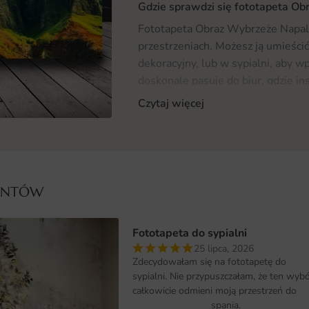
Gdzie sprawdzi się fototapeta Ob
Fototapeta Obraz Wybrzeże Napali
przestrzeniach. Możesz ją umieścić
dekoracyjny, lub w sypialni, aby 
doskonale pasuje do biur, gdzie in
swojemu uniwersalnemu charakter
Czytaj więcej
przestrzeniach prywatnych oraz k
fototapet
, aby znaleźć więcej inspir
Materiał i jakość druku
Obraz Wybrzeże Napali wykonany je
IENTÓW
nie tylko estetyczny wygląd, ale ta
realizowany w technologii, która 
Fototapeta do sypialni
na blaknięcie. Dzięki temu, po je
25 lipca, 2026
urok przez długi czas. Materiał je
Zdecydowałam się na fototapetę do
w miejscach narażonych na działan
sypialni. Nie przypuszczałam, że ten wyb
całkowicie odmieni moją przestrzeń do
Wymiary na miarę i łatwy montaż
spania.