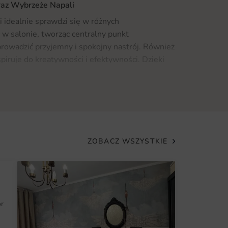
raz Wybrzeże Napali
 idealnie sprawdzi się w różnych
 w salonie, tworząc centralny punkt
wprowadzić przyjemny i spokojny nastrój. Również
spiruje do kreatywności i efektywności. Dzięki
owi, fototapeta ta może być stosowana w
omercyjnych. Sprawdź również naszą ofertę
acji.
st z wysokiej jakości materiałów, co zapewnia
ZOBACZ WSZYSTKIE
kże trwałość. Druk na fototapecie jest
gwarantuje wyrazistość kolorów oraz odporność
j zamontowaniu, zachowa ona swój pierwotny
st odporny na wilgoć, co pozwala na stosowanie
ie pary wodnej.
ór