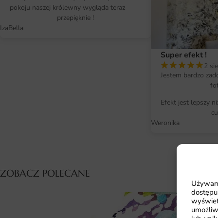
pokoju naszej królewny wygląda teraz
przepięknie !
IzaBella
Super efekt !
2 si
Jestem bardzo zad
fo
Efekt jest lepszy n
cu
Weronika
ZOBACZ POLECANE
Używamy
dostępu
wyświet
umożliw