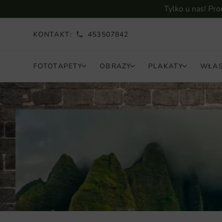
Tylko u nas! Pr
KONTAKT:
453507842
FOTOTAPETY
OBRAZY
PLAKATY
WŁAS