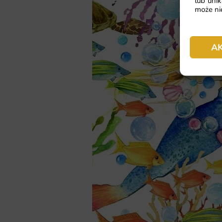
lub unik
może nie
A