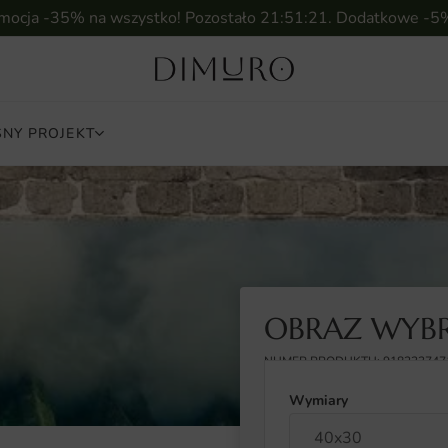
omocja -35% na wszystko! Pozostało
21:51:19
. Dodatkowe -5
NY PROJEKT
OBRAZ WYBR
NUMER PRODUKTU: 918233747
Wymiary