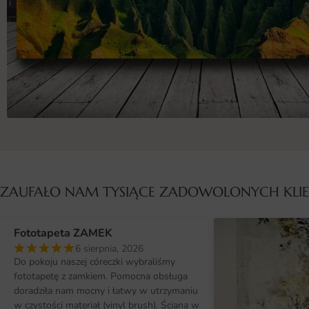
ZAUFAŁO NAM TYSIĄCE ZADOWOLONYCH KL
Fototapeta ZAMEK
6 sierpnia, 2026
Do pokoju naszej córeczki wybraliśmy
fototapetę z zamkiem. Pomocna obsługa
doradziła nam mocny i łatwy w utrzymaniu
w czystości materiał (vinyl brush). Ściana w