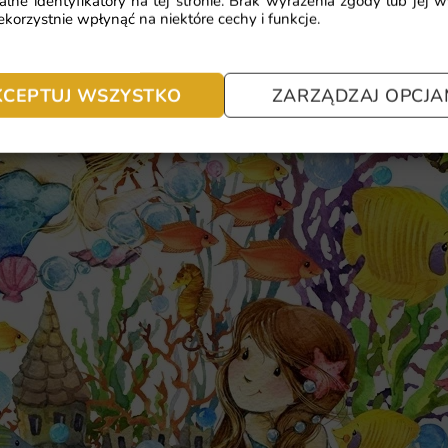
alne identyfikatory na tej stronie. Brak wyrażenia zgody lub jej 
korzystnie wpłynąć na niektóre cechy i funkcje.
KCEPTUJ WSZYSTKO
ZARZĄDZAJ OPCJA