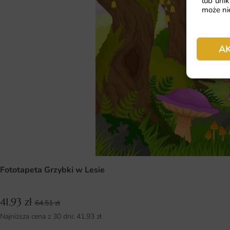
lub unik
może nie
A
Fototapeta Grzybki w Lesie
41.93
zł
64.51
zł
Najniższa cena z 30 dni:
41.93
zł