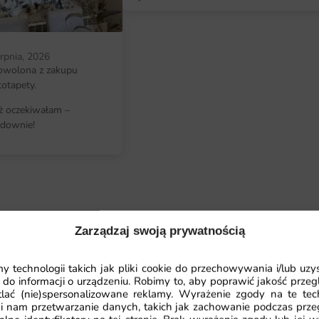
pozwala na idealne dopasowanie d
Można ją zamówić w formacie pasuj
wnętrza. Dodatkowo, montaż fotot
erpnia, 2026
specjalistycznych umiejętności. W 
owolona z zakupu
dzięki której każdy poradzi sobie z 
totapety.
którzy chcą szybko i efektownie o
iż oczekiwałam –
downie!
Dlaczego warto wybrać tę fotota
Wysoka jakość materiałów i druku 
Piękne, naturalne motywy ożywią 
Prosty montaż sprawia, że samodzi
Zarządzaj swoją prywatnością
Możliwość dopasowania wymiarów 
 technologii takich jak pliki cookie do przechowywania i/lub uzy
 do informacji o urządzeniu. Robimy to, aby poprawić jakość przegl
lać (nie)spersonalizowane reklamy. Wyrażenie zgody na te tec
i nam przetwarzanie danych, takich jak zachowanie podczas prze