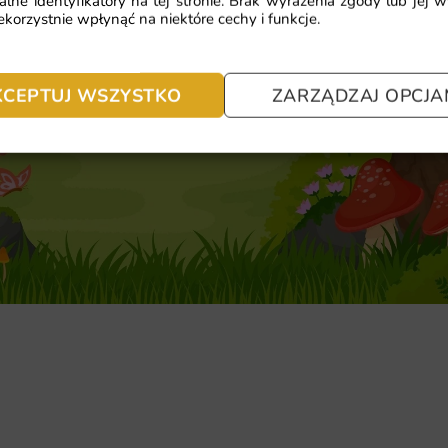
alne identyfikatory na tej stronie. Brak wyrażenia zgody lub jej 
korzystnie wpłynąć na niektóre cechy i funkcje.
KCEPTUJ WSZYSTKO
ZARZĄDZAJ OPCJA