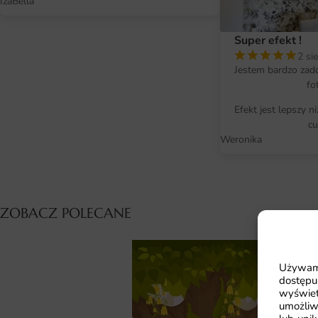
IzaBella
Super efekt !
2 si
Jestem bardzo zad
fo
Efekt jest lepszy n
cu
Weronika
ZOBACZ POLECANE
Używamy
dostępu
wyświet
umożliw