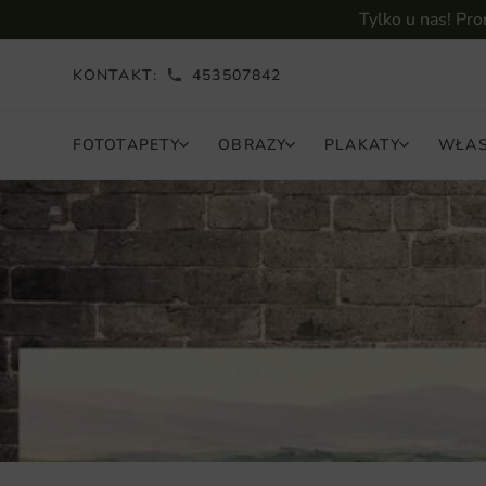
Tylko u nas! Pr
KONTAKT:
453507842
FOTOTAPETY
OBRAZY
PLAKATY
WŁAS