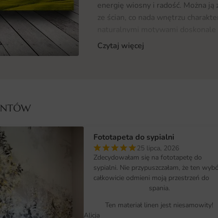
energię wiosny i radość. Można ją
ze ścian, co nada wnętrzu charakte
naturalnymi motywami doskonale wp
chętnie wybierana przez zwolenni
Czytaj więcej
przyrody. Więcej inspiracji można 
różnorodne wzory i kolory, które 
Materiał i jakość druku
Nasza fototapeta "Obraz Zielona W
IENTÓW
materiałów, co gwarantuje jej trw
zastosowany w produkcji fototapet
Fototapeta do sypialni
pozwala na wierne odwzorowanie d
25 lipca, 2026
każdy element obrazu, od delikatny
Zdecydowałam się na fototapetę do
jest wyraźny i estetyczny. Fototape
sypialni. Nie przypuszczałam, że ten wyb
że długo cieszy oczy swoimi inte
całkowicie odmieni moją przestrzeń do
spania.
Wymiary na miarę i łatwy montaż
Ten materiał linen jest niesamowity!
Fototapeta "Obraz Zielona Wiosna
Alicja