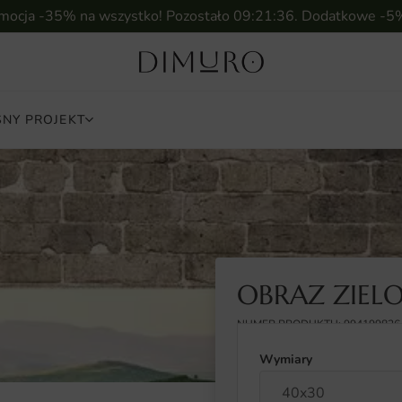
omocja -35% na wszystko! Pozostało
09:21:35
. Dodatkowe -5
NY PROJEKT
OBRAZ ZIEL
NUMER PRODUKTU: 994199826
Wymiary