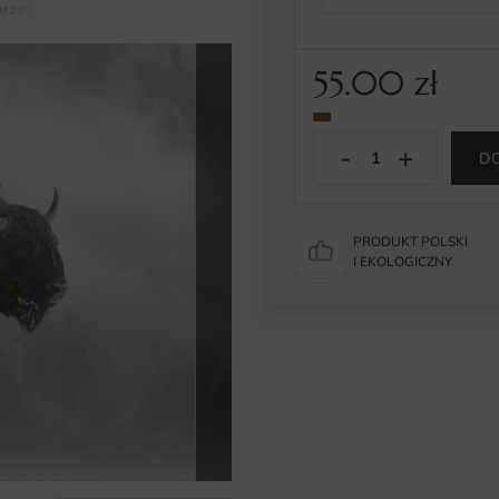
rzęta
Obraz Żubr Europejski
55.00
zł
D
PRODUKT POLSKI
I EKOLOGICZNY