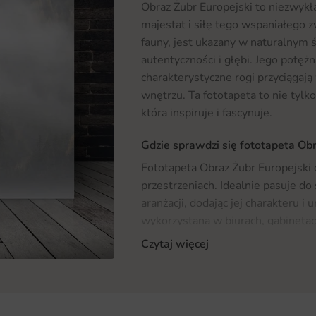
Obraz Żubr Europejski to niezwykł
majestat i siłę tego wspaniałego 
fauny, jest ukazany w naturalnym 
autentyczności i głębi. Jego potęż
charakterystyczne rogi przyciągaj
wnętrzu. Ta fototapeta to nie tylko
która inspiruje i fascynuje.
Gdzie sprawdzi się fototapeta Obr
Fototapeta Obraz Żubr Europejski 
przestrzeniach. Idealnie pasuje do
aranżacji, dodając jej charakteru i
wykorzystana w biurach, gabinetac
pewnością przyciągnie uwagę klien
Czytaj więcej
fototapeta będzie świetnym dodatk
wprowadzając do wnętrza element n
zwierzętami
, to z pewnością znajdz