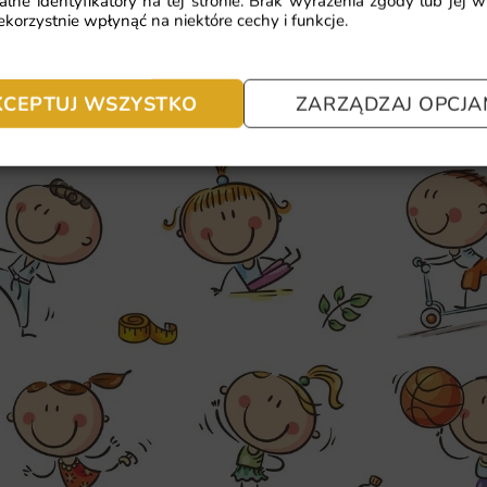
alne identyfikatory na tej stronie. Brak wyrażenia zgody lub jej 
Dlaczego warto wybrać tę fotota
korzystnie wpłynąć na niektóre cechy i funkcje.
Unikalny design, który przyciąga u
Wysoka jakość druku, zapewniająca
KCEPTUJ WSZYSTKO
ZARZĄDZAJ OPCJA
Trwały materiał, odporny na uszko
Łatwy montaż, który można wykona
specjalistów.