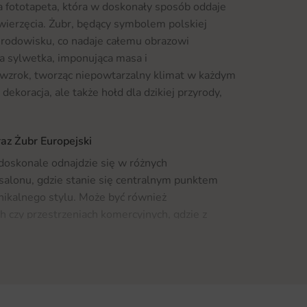
a fototapeta, która w doskonały sposób oddaje
zwierzęcia. Żubr, będący symbolem polskiej
środowisku, co nadaje całemu obrazowi
na sylwetka, imponująca masa i
ą wzrok, tworząc niepowtarzalny klimat w każdym
 dekoracja, ale także hołd dla dzikiej przyrody,
az Żubr Europejski
doskonale odnajdzie się w różnych
 salonu, gdzie stanie się centralnym punktem
 unikalnego stylu. Może być również
h czy przestrzeniach komercyjnych, gdzie z
tów. Dla miłośników przyrody i zwierząt, ta
iem do sypialni lub pokoju dziecięcego,
atury. Jeśli interesujesz się innymi
iesz coś dla siebie w naszej ofercie.