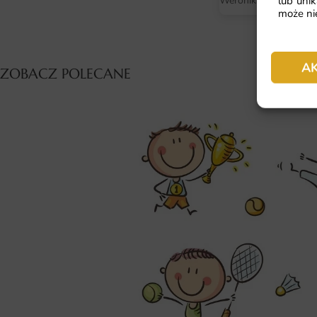
lub unik
Weronika
może nie
A
ZOBACZ POLECANE