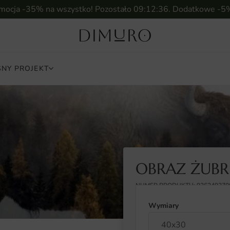
omocja -35% na wszystko! Pozostało
09:12:34
. Dodatkowe -5
NY PROJEKT
OBRAZ ŻUBR 
NUMER PRODUKTU: 926249370
Wymiary