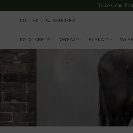
Tylko u nas! Pr
KONTAKT:
453507842
FOTOTAPETY
OBRAZY
PLAKATY
WŁAS