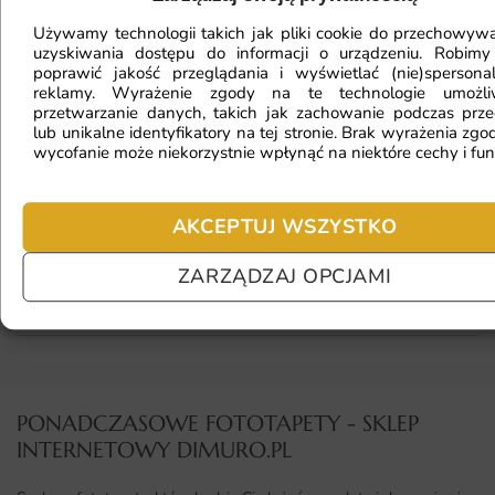
Używamy technologii takich jak pliki cookie do przechowywa
Fototapeta ma inny kolor na telefonie
uzyskiwania dostępu do informacji o urządzeniu. Robimy
poprawić jakość przeglądania i wyświetlać (nie)spersona
a inny na komputerze. Jak sprawdzić
reklamy. Wyrażenie zgody na te technologie umożl
kolor?
przetwarzanie danych, takich jak zachowanie podczas prze
lub unikalne identyfikatory na tej stronie. Brak wyrażenia zgod
wycofanie może niekorzystnie wpłynąć na niektóre cechy i fun
Jaki materiał wybrać?
AKCEPTUJ WSZYSTKO
ZARZĄDZAJ OPCJAMI
Jaka jest trwałość fototapety?
PONADCZASOWE FOTOTAPETY - SKLEP
INTERNETOWY DIMURO.PL​