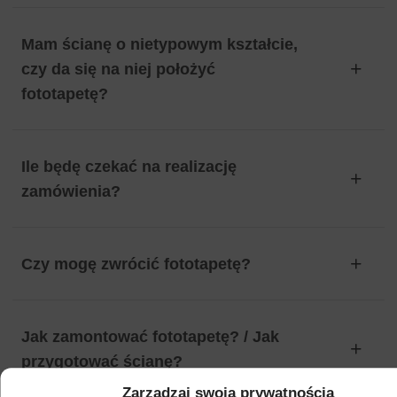
Mam ścianę o nietypowym kształcie,
czy da się na niej położyć
fototapetę?
Ile będę czekać na realizację
zamówienia?
Czy mogę zwrócić fototapetę?
Jak zamontować fototapetę? / Jak
przygotować ścianę?
Zarządzaj swoją prywatnością