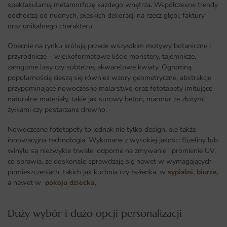
spektakularną metamorfozę każdego wnętrza
.
Współczesne trendy
odchodzą od nudnych, płaskich dekoracji na rzecz głębi, faktury
oraz unikalnego charakteru.
Obecnie na rynku królują przede wszystkim motywy botaniczne i
przyrodnicze – wielkoformatowe liście monstery, tajemnicze,
zamglone lasy czy subtelne, akwarelowe kwiaty. Ogromną
popularnością cieszą się również wzory geometryczne, abstrakcje
przypominające nowoczesne malarstwo oraz fototapety imitujące
naturalne materiały, takie jak surowy beton, marmur ze złotymi
żyłkami czy postarzane drewno.
Nowoczesne fototapety to jednak nie tylko design, ale także
innowacyjna technologia. Wykonane z wysokiej jakości flizeliny lub
winylu są niezwykle trwałe, odporne na zmywanie i promienie UV,
co sprawia, że doskonale sprawdzają się nawet w wymagających
pomieszczeniach, takich jak kuchnia czy łazienka, w
sypialni
,
biurze
,
a nawet w
pokoju dziecka
,
Duży wybór i dużo opcji personalizacji ​