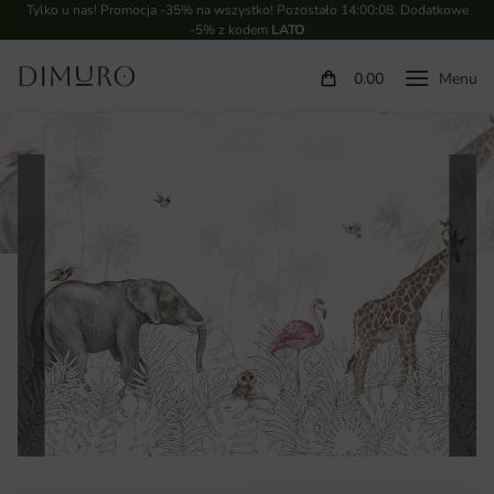
Tylko u nas! Promocja -35% na wszystko! Pozostało
14:00:07
. Dodatkowe
-5% z kodem
LATO
0.00