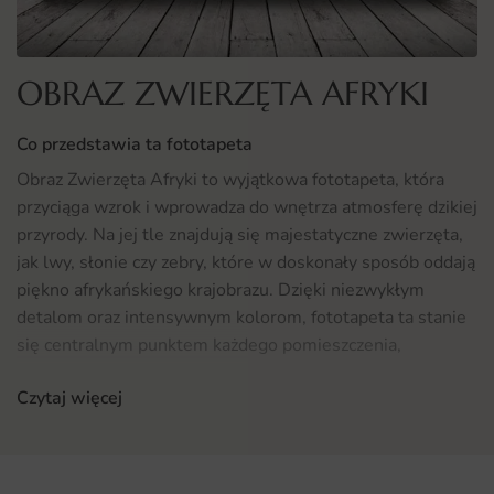
OBRAZ ZWIERZĘTA AFRYKI
Co przedstawia ta fototapeta
Obraz Zwierzęta Afryki to wyjątkowa fototapeta, która
przyciąga wzrok i wprowadza do wnętrza atmosferę dzikiej
przyrody. Na jej tle znajdują się majestatyczne zwierzęta,
jak lwy, słonie czy zebry, które w doskonały sposób oddają
piękno afrykańskiego krajobrazu. Dzięki niezwykłym
detalom oraz intensywnym kolorom, fototapeta ta stanie
się centralnym punktem każdego pomieszczenia,
przyciągając uwagę gości oraz domowników.
Czytaj więcej
Gdzie sprawdzi się fototapeta Obraz Zwierzęta Afryki
Fototapeta Obraz Zwierzęta Afryki idealnie nadaje się do
różnych przestrzeni w Twoim domu. Możesz ją