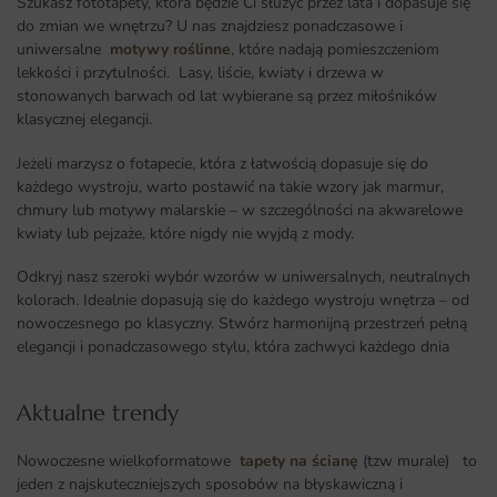
Szukasz fototapety, która będzie Ci służyć przez lata i dopasuje się
do zmian we wnętrzu? U nas znajdziesz ponadczasowe i
uniwersalne
motywy roślinne
, które nadają pomieszczeniom
lekkości i przytulności. Lasy, liście, kwiaty i drzewa w
stonowanych barwach od lat wybierane są przez miłośników
klasycznej elegancji.
Jeżeli marzysz o fotapecie, która z łatwością dopasuje się do
każdego wystroju, warto postawić na takie wzory jak marmur,
chmury lub motywy malarskie – w szczególności na akwarelowe
kwiaty lub pejzaże, które nigdy nie wyjdą z mody.
Odkryj nasz szeroki wybór wzorów w uniwersalnych, neutralnych
kolorach. Idealnie dopasują się do każdego wystroju wnętrza – od
nowoczesnego po klasyczny. Stwórz harmonijną przestrzeń pełną
elegancji i ponadczasowego stylu, która zachwyci każdego dnia
Aktualne trendy​
Nowoczesne wielkoformatowe
tapety na ścianę
(tzw murale) to
jeden z najskuteczniejszych sposobów na błyskawiczną i