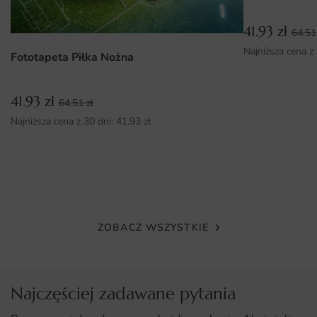
Dlaczego warto wybrać tę fototapetę
Uniwersalny design, który pasuje do różnych stylów
41.93
zł
64.5
wnętrz.
Najniższa cena z
Fototapeta Piłka Nożna
Wysoka jakość materiału i druku, zapewniająca
długotrwałe użytkowanie.
41.93
zł
64.51
zł
Łatwy i szybki montaż, idealny dla każdego.
Najniższa cena z 30 dni:
41.93
zł
Możliwość dostosowania wymiarów do indywidualnych
potrzeb.
ZOBACZ WSZYSTKIE
Najczęściej zadawane pytania