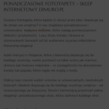
PONADCZASOWE FOTOTAPETY - SKLEP
INTERNETOWY DIMURO.PL​
Szukasz fototapety, która będzie Ci służyć przez lata i dopasuje się
do zmian we wnętrzu? U nas znajdziesz ponadczasowe i
uniwersalne
motywy roślinne
, które nadają pomieszczeniom
lekkości i przytulności. Lasy, liście, kwiaty i drzewa w
stonowanych barwach od lat wybierane są przez miłośników
klasycznej elegancji.
Jeżeli marzysz o fotapecie, która z łatwością dopasuje się do
każdego wystroju, warto postawić na takie wzory jak marmur,
chmury lub motywy malarskie – w szczególności na akwarelowe
kwiaty lub pejzaże, które nigdy nie wyjdą z mody.
Odkryj nasz szeroki wybór wzorów w uniwersalnych, neutralnych
kolorach. Idealnie dopasują się do każdego wystroju wnętrza – od
nowoczesnego po klasyczny. Stwórz harmonijną przestrzeń pełną
elegancji i ponadczasowego stylu, która zachwyci każdego dnia