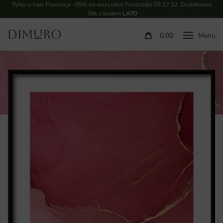
Tylko u nas! Promocja -35% na wszystko! Pozostało
07:17:21
. Dodatkowe
-5% z kodem
LATO
0.00