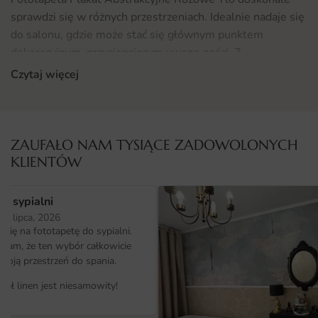
sprawdzi się w różnych przestrzeniach. Idealnie nadaje się
do salonu, gdzie może stać się głównym punktem
dekoracyjnym, przyciągającym uwagę gości. Z
powodzeniem można ją również wykorzystać w sypialni,
Czytaj więcej
nadając jej romantyczny oraz odprężający klimat.
Dodatkowo, w biurach, gdzie ważna jest kreatywność i
świeże podejście, ten plakat wprowadzi więcej inspiracji.
Jeżeli szukasz także innych możliwości aranżacyjnych,
ZAUFAŁO NAM TYSIĄCE ZADOWOLONYCH
zachęcamy do zapoznania się z naszą ofertą
Fototapet
,
KLIENTÓW
gdzie znajdziesz wiele ciekawych propozycji.
o sypialni
Materiał i jakość druku
25 lipca, 2026
ię na fototapetę do sypialni.
Fototapeta Plakat Abstrakcyjne Różowe Tło została
ałam, że ten wybór całkowicie
wykonana z wysokiej jakości materiałów, co zapewnia jej
moją przestrzeń do spania.
trwałość oraz estetykę. Drukowane na nowoczesnych
maszynach, aby uzyskać intensywne kolory i wyraźne
iał linen jest niesamowity!
detale, co sprawia, że każdy element wzoru jest