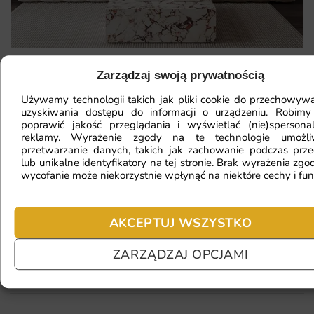
Zarządzaj swoją prywatnością
Mam ścianę o nietypowym kształcie,
Używamy technologii takich jak pliki cookie do przechowywa
czy da się na niej położyć
uzyskiwania dostępu do informacji o urządzeniu. Robimy
poprawić jakość przeglądania i wyświetlać (nie)spersona
fototapetę?
reklamy. Wyrażenie zgody na te technologie umożl
przetwarzanie danych, takich jak zachowanie podczas prze
lub unikalne identyfikatory na tej stronie. Brak wyrażenia zgod
wycofanie może niekorzystnie wpłynąć na niektóre cechy i fun
Ile będę czekać na realizację
zamówienia?
AKCEPTUJ WSZYSTKO
ZARZĄDZAJ OPCJAMI
Czy mogę zwrócić fototapetę?