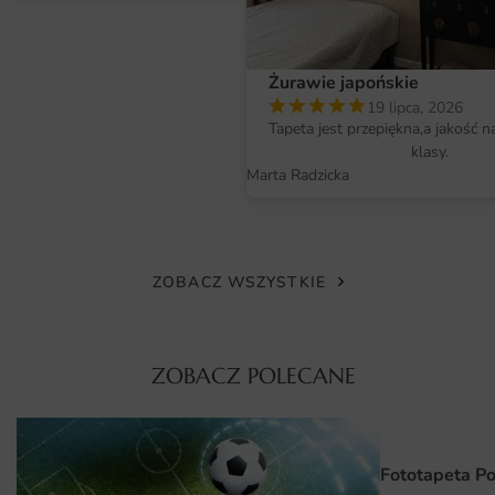
doskonale widoczny. Dzięki zastosowaniu ekologicznych
atramentów, nasze produkty są bezpieczne dla zdrowia, a
ich jakość pozostaje niezmienna przez wiele lat. Materiał
Żurawie japońskie
jest odporny na działanie światła, co zapobiega blaknięciu
19 lipca, 2026
kolorów, nawet w intensywnie oświetlonych
Tapeta jest przepiękna,a jakość n
pomieszczeniach.
klasy.
Marta Radzicka
Wymiary na miarę i łatwy montaż
Wymiary fototapety Plakat Abstrakcyjne Różowe Tło
można dostosować do indywidualnych potrzeb klienta.
Oferujemy różne rozmiary, co pozwala na idealne
ZOBACZ WSZYSTKIE
dopasowanie do każdej przestrzeni. Montaż fototapety
jest prosty i nie wymaga specjalistycznych umiejętności.
Dzięki innowacyjnym rozwiązaniom, produkt można łatwo
ZOBACZ POLECANE
przykleić na ścianę, a w razie potrzeby również usunąć, nie
pozostawiając śladów. To doskonała opcja dla osób, które
lubią zmiany i chcą co jakiś czas odświeżyć swoje wnętrze.
Fototapeta P