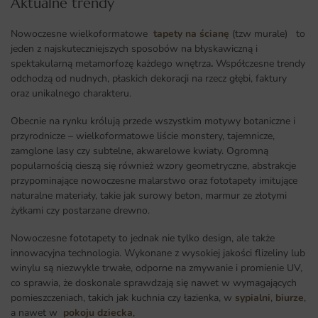
Aktualne trendy​
Nowoczesne wielkoformatowe
tapety na ścianę
(tzw murale) to
jeden z najskuteczniejszych sposobów na błyskawiczną i
spektakularną metamorfozę każdego wnętrza
.
Współczesne trendy
odchodzą od nudnych, płaskich dekoracji na rzecz głębi, faktury
oraz unikalnego charakteru.
Obecnie na rynku królują przede wszystkim motywy botaniczne i
przyrodnicze – wielkoformatowe liście monstery, tajemnicze,
zamglone lasy czy subtelne, akwarelowe kwiaty. Ogromną
popularnością cieszą się również wzory geometryczne, abstrakcje
przypominające nowoczesne malarstwo oraz fototapety imitujące
naturalne materiały, takie jak surowy beton, marmur ze złotymi
żyłkami czy postarzane drewno.
Nowoczesne fototapety to jednak nie tylko design, ale także
innowacyjna technologia. Wykonane z wysokiej jakości flizeliny lub
winylu są niezwykle trwałe, odporne na zmywanie i promienie UV,
co sprawia, że doskonale sprawdzają się nawet w wymagających
pomieszczeniach, takich jak kuchnia czy łazienka, w
sypialni
,
biurze
,
a nawet w
pokoju dziecka
,