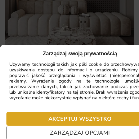
Zarządzaj swoją prywatnością
Używamy technologii takich jak pliki cookie do przechowywa
uzyskiwania dostępu do informacji o urządzeniu. Robimy
Mam ścianę o nietypowym kształcie,
poprawić jakość przeglądania i wyświetlać (nie)spersona
reklamy. Wyrażenie zgody na te technologie umożl
czy da się na niej położyć
przetwarzanie danych, takich jak zachowanie podczas prze
lub unikalne identyfikatory na tej stronie. Brak wyrażenia zgod
fototapetę?
wycofanie może niekorzystnie wpłynąć na niektóre cechy i fun
Ile będę czekać na realizację
AKCEPTUJ WSZYSTKO
zamówienia?
ZARZĄDZAJ OPCJAMI