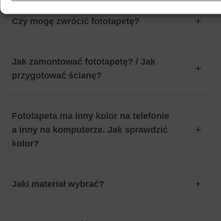
Czy mogę zwrócić fototapetę?
Jak zamontować fototapetę? / Jak
przygotować ścianę?
Fototapeta ma inny kolor na telefonie
a inny na komputerze. Jak sprawdzić
kolor?
Jaki materiał wybrać?