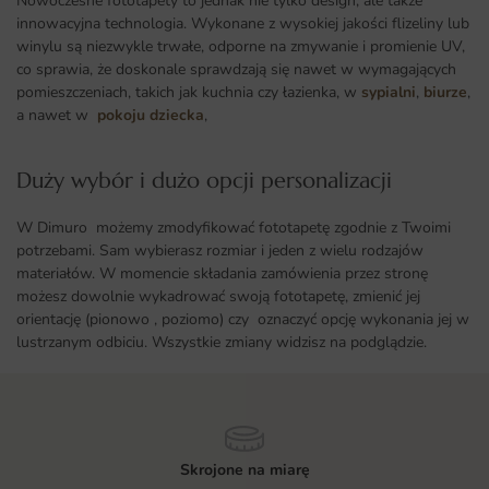
Nowoczesne fototapety to jednak nie tylko design, ale także
innowacyjna technologia. Wykonane z wysokiej jakości flizeliny lub
winylu są niezwykle trwałe, odporne na zmywanie i promienie UV,
co sprawia, że doskonale sprawdzają się nawet w wymagających
pomieszczeniach, takich jak kuchnia czy łazienka, w
sypialni
,
biurze
,
a nawet w
pokoju dziecka
,
Duży wybór i dużo opcji personalizacji ​
W Dimuro możemy zmodyfikować fototapetę zgodnie z Twoimi
potrzebami. Sam wybierasz rozmiar i jeden z wielu rodzajów
materiałów. W momencie składania zamówienia przez stronę
możesz dowolnie wykadrować swoją fototapetę, zmienić jej
orientację (pionowo , poziomo) czy oznaczyć opcję wykonania jej w
lustrzanym odbiciu. Wszystkie zmiany widzisz na podglądzie.
Skrojone na miarę