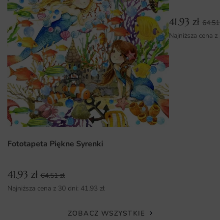
Możliwość wyboru różnych wymiarów oraz łatwy montaż,
co ułatwia aranżację przestrzeni.
41.93
zł
64.5
Ekologiczne rozwiązania, które są bezpieczne dla zdrowia
Najniższa cena z
i środowiska.
Fototapeta Piękne Syrenki
41.93
zł
64.51
zł
Najniższa cena z 30 dni:
41.93
zł
ZOBACZ WSZYSTKIE