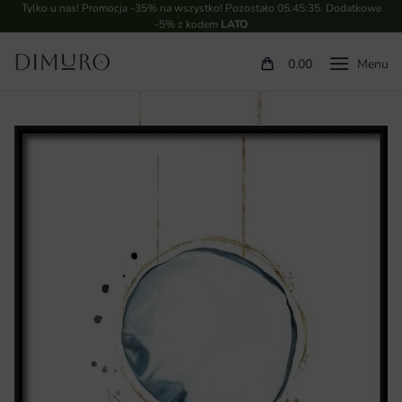
Tylko u nas! Promocja -35% na wszystko! Pozostało
05:45:35
. Dodatkowe
-5% z kodem
LATO
0.00