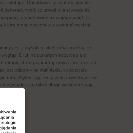
oraz vintage. Dodatkowo, plakat doskonale
i dekoracyjnymi, co umożliwia stworzenie
sz inspiracji do odnowienia swojego wnętrza,
y
, które mogą doskonale uzupełnić wystrój.
nany jest z wysokiej jakości materiałów, co
 wygląd. Druk na plakatach odbywa się z
nologii, które gwarantują wyrazistość detali
raz jest odporny na blaknięcie, co pozwala
gie lata. Wybierając ten plakat, inwestujesz w
dnie wyglądał, ale także długo zachowa swoje
skiwania
ępny jest w różnych wymiarach, co pozwala na
ądania i
hnologie
potrzeb i preferencji. Możesz wybrać rozmiar,
glądania
ą przestrzeń, co daje wiele możliwości