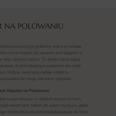
R NA POLOWANIU
ikalna kompozycja graficzna, która przyciąga
Na czarno-białym tle ukazany jest aligator w
 siłę i dzikość natury. To dzieło sztuki łączy
co sprawia, że jest idealnym wyborem dla osób
acji. Motyw zwierzęcy nadaje wnętrzu
 wprowadza do niego odrobinę egzotyki.
akat Aligator na Polowaniu
dzie swoje miejsce w różnych przestrzeniach.
ch wnętrzach, takich jak salon czy biuro, gdzie
ego minimalistyczna kolorystyka pasuje do stylu