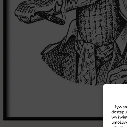
Używamy
dostępu
wyświet
umożliw