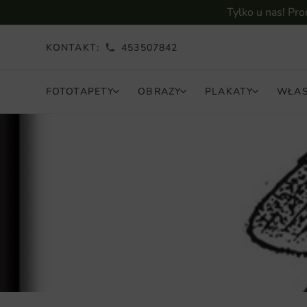
Tylko u nas! Pr
KONTAKT:
453507842
FOTOTAPETY
OBRAZY
PLAKATY
WŁAS