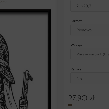
zarno-białe
Plakat Aligator na Polowaniu
Format
Wersja
Ramka
27.90
zł