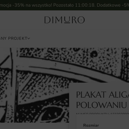
omocja -35% na wszystko! Pozostało
11:00:17
. Dodatkowe -5
NY PROJEKT
PLAKAT ALI
POLOWANIU
NUMER PRODUKTU: 132202099
Rozmiar