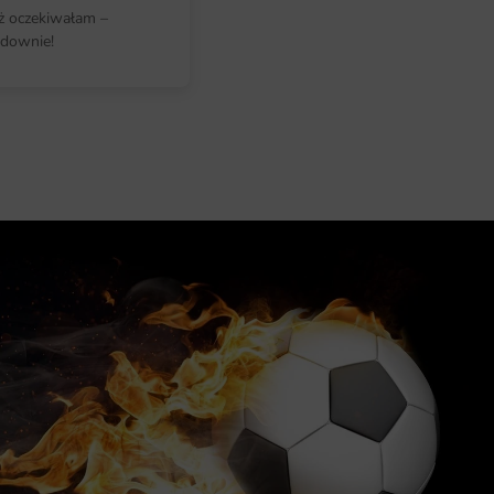
iż oczekiwałam –
downie!