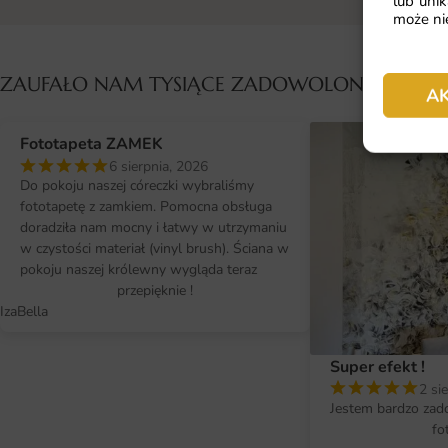
lub unik
może nie
ZAUFAŁO NAM TYSIĄCE ZADOWOLONYCH KL
A
Fototapeta ZAMEK
6 sierpnia, 2026
Do pokoju naszej córeczki wybraliśmy
fototapetę z zamkiem. Pomocna obsługa
doradziła nam mocny i łatwy w utrzymaniu
w czystości materiał (vinyl brush). Ściana w
pokoju naszej królewny wygląda teraz
przepięknie !
IzaBella
Super efekt !
2 si
Jestem bardzo zad
fo