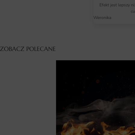
Efekt jest lepszy n
cu
Weronika
ZOBACZ POLECANE