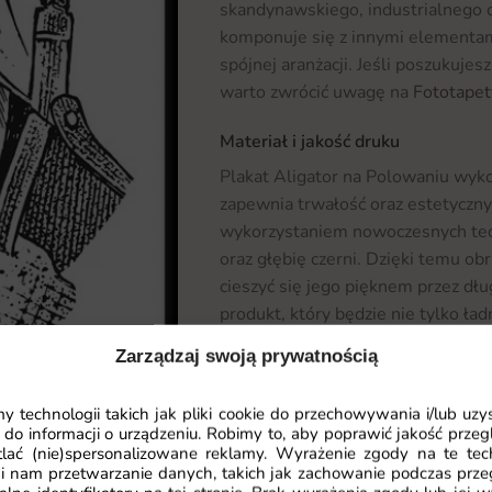
skandynawskiego, industrialnego 
komponuje się z innymi elementam
spójnej aranżacji. Jeśli poszukuje
warto zwrócić uwagę na
Fototapet
Materiał i jakość druku
Plakat Aligator na Polowaniu wyko
zapewnia trwałość oraz estetyczny
wykorzystaniem nowoczesnych tech
oraz głębię czerni. Dzięki temu ob
cieszyć się jego pięknem przez dłu
produkt, który będzie nie tylko ła
walory estetyczne.
Zarządzaj swoją prywatnością
Wymiary na miarę i łatwy montaż
 technologii takich jak pliki cookie do przechowywania i/lub uzy
Plakat Aligator na Polowaniu dost
 do informacji o urządzeniu. Robimy to, aby poprawić jakość przegl
Czytaj więcej
lać (nie)spersonalizowane reklamy. Wyrażenie zgody na te tec
dopasowanie go do indywidualnych 
i nam przetwarzanie danych, takich jak zachowanie podczas prze
który najlepiej wpasuje się w Twoj