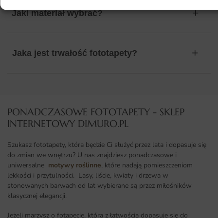
Jaki materiał wybrać?
Jaka jest trwałość fototapety?
PONADCZASOWE FOTOTAPETY - SKLEP
INTERNETOWY DIMURO.PL​
Szukasz fototapety, która będzie Ci służyć przez lata i dopasuje się
do zmian we wnętrzu? U nas znajdziesz ponadczasowe i
uniwersalne
motywy roślinne
, które nadają pomieszczeniom
lekkości i przytulności. Lasy, liście, kwiaty i drzewa w
stonowanych barwach od lat wybierane są przez miłośników
klasycznej elegancji.
Jeżeli marzysz o fotapecie, która z łatwością dopasuje się do