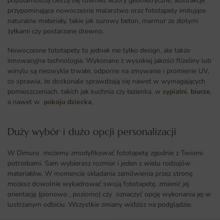
popularnością cieszą się również wzory geometryczne, abstrakcje
przypominające nowoczesne malarstwo oraz fototapety imitujące
naturalne materiały, takie jak surowy beton, marmur ze złotymi
żyłkami czy postarzane drewno.
Nowoczesne fototapety to jednak nie tylko design, ale także
innowacyjna technologia. Wykonane z wysokiej jakości flizeliny lub
winylu są niezwykle trwałe, odporne na zmywanie i promienie UV,
co sprawia, że doskonale sprawdzają się nawet w wymagających
pomieszczeniach, takich jak kuchnia czy łazienka, w
sypialni
,
biurze
,
a nawet w
pokoju dziecka
,
Duży wybór i dużo opcji personalizacji ​
W Dimuro możemy zmodyfikować fototapetę zgodnie z Twoimi
potrzebami. Sam wybierasz rozmiar i jeden z wielu rodzajów
materiałów. W momencie składania zamówienia przez stronę
możesz dowolnie wykadrować swoją fototapetę, zmienić jej
orientację (pionowo , poziomo) czy oznaczyć opcję wykonania jej w
lustrzanym odbiciu. Wszystkie zmiany widzisz na podglądzie.