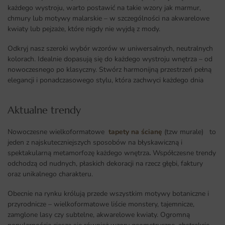
każdego wystroju, warto postawić na takie wzory jak marmur,
chmury lub motywy malarskie – w szczególności na akwarelowe
kwiaty lub pejzaże, które nigdy nie wyjdą z mody.
Odkryj nasz szeroki wybór wzorów w uniwersalnych, neutralnych
kolorach. Idealnie dopasują się do każdego wystroju wnętrza – od
nowoczesnego po klasyczny. Stwórz harmonijną przestrzeń pełną
elegancji i ponadczasowego stylu, która zachwyci każdego dnia
Aktualne trendy​
Nowoczesne wielkoformatowe
tapety na ścianę
(tzw murale) to
jeden z najskuteczniejszych sposobów na błyskawiczną i
spektakularną metamorfozę każdego wnętrza
.
Współczesne trendy
odchodzą od nudnych, płaskich dekoracji na rzecz głębi, faktury
oraz unikalnego charakteru.
Obecnie na rynku królują przede wszystkim motywy botaniczne i
przyrodnicze – wielkoformatowe liście monstery, tajemnicze,
zamglone lasy czy subtelne, akwarelowe kwiaty. Ogromną