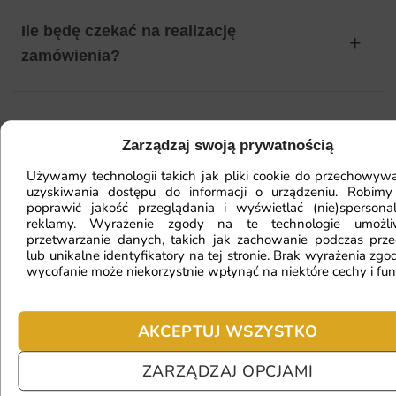
Ile będę czekać na realizację
zamówienia?
Czy mogę zwrócić fototapetę?
Zarządzaj swoją prywatnością
Używamy technologii takich jak pliki cookie do przechowywa
uzyskiwania dostępu do informacji o urządzeniu. Robimy
Jak zamontować fototapetę? / Jak
poprawić jakość przeglądania i wyświetlać (nie)spersona
reklamy. Wyrażenie zgody na te technologie umożl
przygotować ścianę?
przetwarzanie danych, takich jak zachowanie podczas prze
lub unikalne identyfikatory na tej stronie. Brak wyrażenia zgod
wycofanie może niekorzystnie wpłynąć na niektóre cechy i fun
Fototapeta ma inny kolor na telefonie
a inny na komputerze. Jak sprawdzić
AKCEPTUJ WSZYSTKO
kolor?
ZARZĄDZAJ OPCJAMI