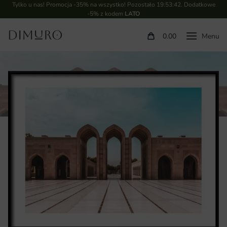
Tylko u nas! Promocja -35% na wszystko! Pozostało
19:53:41
. Dodatkowe
-5% z kodem
LATO
0.00