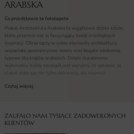
ARABSKA
Co przedstawia ta fototapeta
Plakat Architektura Arabska to wyjątkowe dzieło sztuki,
które przenosi nas w fascynujący świat orientalnych
inspiracji. Obraz łączy w sobie elementy architektury,
wspaniałe geometryczne wzory oraz bogate zdobienia,
typowe dla krajów arabskich. Dzięki starannemu
wykonaniu, każdy szczegół jest wyraźny, co sprawia, że
plakat staje się nie tylko dekoracją, ale również
prawdziwym dziełem sztuki.
Czytaj więcej
Jego kompozycja zachwyca różnorodnością kolorów oraz
złożonymi kształtami, które przyciągają wzrok i dodają
wnętrzu charakteru. Idealnie nadaje się do przestrzeni,
ZAUFAŁO NAM TYSIĄCE ZADOWOLONYCH
które potrzebują odrobiny egzotyki oraz oryginalności, a
KLIENTÓW
także dla miłośników kultury i sztuki arabskiej.