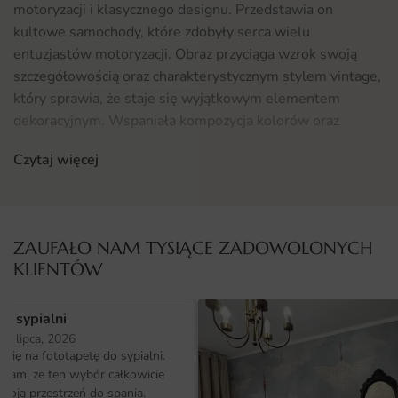
motoryzacji i klasycznego designu. Przedstawia on
kultowe samochody, które zdobyły serca wielu
entuzjastów motoryzacji. Obraz przyciąga wzrok swoją
szczegółowością oraz charakterystycznym stylem vintage,
który sprawia, że staje się wyjątkowym elementem
dekoracyjnym. Wspaniała kompozycja kolorów oraz
estetyka przywołują na myśl czasy, kiedy samochody były
Czytaj więcej
symbolem wolności i niezależności.
Gdzie sprawdzi się fototapeta Plakat Auto Klasyk
Plakat Auto Klasyk idealnie odnajdzie się w różnych
ZAUFAŁO NAM TYSIĄCE ZADOWOLONYCH
przestrzeniach, dodając im niepowtarzalnego charakteru.
KLIENTÓW
Może zdobić wnętrza domowe, takie jak salon, pokój
młodzieżowy, czy też biuro. Jego unikalny styl doskonale
o sypialni
wpisuje się w aranżacje retro i industrialne, przyciągając
25 lipca, 2026
uwagę gości. Dodatkowo, jest to świetny wybór dla
ię na fototapetę do sypialni.
miłośników motoryzacji oraz osób, które cenią sobie
ałam, że ten wybór całkowicie
oryginalność w dekoracji wnętrz. Jeśli poszukujesz także
moją przestrzeń do spania.