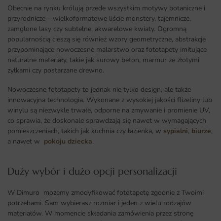
Obecnie na rynku królują przede wszystkim motywy botaniczne i
przyrodnicze – wielkoformatowe liście monstery, tajemnicze,
zamglone lasy czy subtelne, akwarelowe kwiaty. Ogromną
popularnością cieszą się również wzory geometryczne, abstrakcje
przypominające nowoczesne malarstwo oraz fototapety imitujące
naturalne materiały, takie jak surowy beton, marmur ze złotymi
żyłkami czy postarzane drewno.
Nowoczesne fototapety to jednak nie tylko design, ale także
innowacyjna technologia. Wykonane z wysokiej jakości flizeliny lub
winylu są niezwykle trwałe, odporne na zmywanie i promienie UV,
co sprawia, że doskonale sprawdzają się nawet w wymagających
pomieszczeniach, takich jak kuchnia czy łazienka, w
sypialni
,
biurze
,
a nawet w
pokoju dziecka
,
Duży wybór i dużo opcji personalizacji ​
W Dimuro możemy zmodyfikować fototapetę zgodnie z Twoimi
potrzebami. Sam wybierasz rozmiar i jeden z wielu rodzajów
materiałów. W momencie składania zamówienia przez stronę