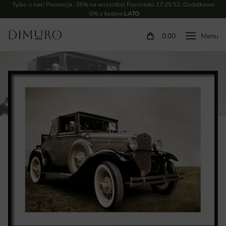
Tylko u nas! Promocja -35% na wszystko! Pozostało
17:25:51
. Dodatkowe
-5% z kodem
LATO
0.00