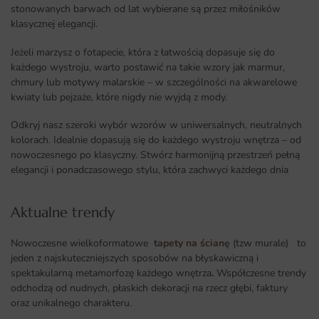
stonowanych barwach od lat wybierane są przez miłośników
klasycznej elegancji.
Jeżeli marzysz o fotapecie, która z łatwością dopasuje się do
każdego wystroju, warto postawić na takie wzory jak marmur,
chmury lub motywy malarskie – w szczególności na akwarelowe
kwiaty lub pejzaże, które nigdy nie wyjdą z mody.
Odkryj nasz szeroki wybór wzorów w uniwersalnych, neutralnych
kolorach. Idealnie dopasują się do każdego wystroju wnętrza – od
nowoczesnego po klasyczny. Stwórz harmonijną przestrzeń pełną
elegancji i ponadczasowego stylu, która zachwyci każdego dnia
Aktualne trendy​
Nowoczesne wielkoformatowe
tapety na ścianę
(tzw murale) to
jeden z najskuteczniejszych sposobów na błyskawiczną i
spektakularną metamorfozę każdego wnętrza
.
Współczesne trendy
odchodzą od nudnych, płaskich dekoracji na rzecz głębi, faktury
oraz unikalnego charakteru.