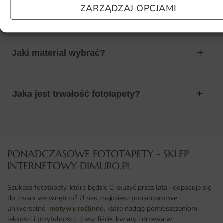
ZARZĄDZAJ OPCJAMI
kolor?
Jaki materiał wybrać?
Jaka jest trwałość fototapety?
PONADCZASOWE FOTOTAPETY - SKLEP
INTERNETOWY DIMURO.PL​
Szukasz fototapety, która będzie Ci służyć przez lata i dopasuje się
do zmian we wnętrzu? U nas znajdziesz ponadczasowe i
uniwersalne
motywy roślinne
, które nadają pomieszczeniom
lekkości i przytulności. Lasy, liście, kwiaty i drzewa w