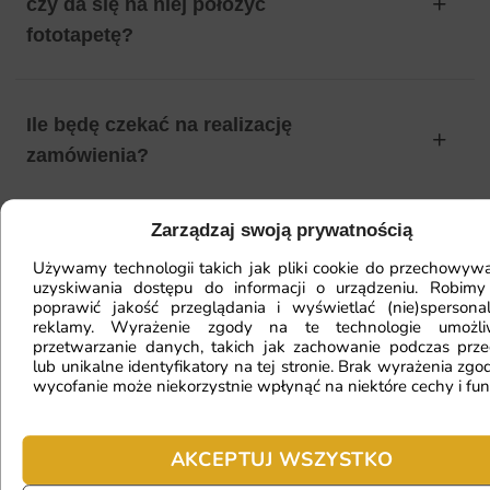
czy da się na niej położyć
fototapetę?
Ile będę czekać na realizację
zamówienia?
Zarządzaj swoją prywatnością
Czy mogę zwrócić fototapetę?
Używamy technologii takich jak pliki cookie do przechowywa
uzyskiwania dostępu do informacji o urządzeniu. Robimy
poprawić jakość przeglądania i wyświetlać (nie)spersona
reklamy. Wyrażenie zgody na te technologie umożl
Jak zamontować fototapetę? / Jak
przetwarzanie danych, takich jak zachowanie podczas prze
przygotować ścianę?
lub unikalne identyfikatory na tej stronie. Brak wyrażenia zgod
wycofanie może niekorzystnie wpłynąć na niektóre cechy i fun
Fototapeta ma inny kolor na telefonie
AKCEPTUJ WSZYSTKO
a inny na komputerze. Jak sprawdzić