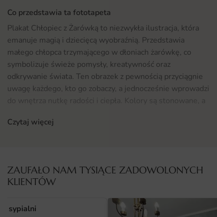
Co przedstawia ta fototapeta
Plakat Chłopiec z Żarówką to niezwykła ilustracja, która
emanuje magią i dziecięcą wyobraźnią. Przedstawia
małego chłopca trzymającego w dłoniach żarówkę, co
symbolizuje świeże pomysły, kreatywność oraz
odkrywanie świata. Ten obrazek z pewnością przyciągnie
uwagę każdego, kto go zobaczy, a jednocześnie wprowadzi
do wnętrza nutkę radości i ciepła. Kolory są stonowane, a
jednocześnie pełne życia, co sprawia, że plakat doskonale
Czytaj więcej
wpasuje się w różnorodne aranżacje wnętrz.
Gdzie sprawdzi się fototapeta Plakat Chłopiec z Żarówką
Plakat Chłopiec z Żarówką to doskonały wybór do pokoju
ZAUFAŁO NAM TYSIĄCE ZADOWOLONYCH
dziecięcego, gdzie będzie inspirować najmłodszych do
KLIENTÓW
odkrywania pasji i rozwijania wyobraźni. Jego uniwersalny
charakter sprawia, że sprawdzi się także w przestrzeniach
o sypialni
takich jak biblioteka, kącik kreatywny czy sala zabaw.