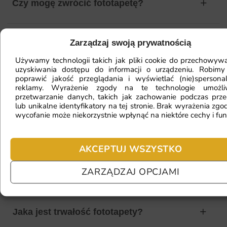
Czy mogę zwrócić fototapetę?
Zarządzaj swoją prywatnością
Jak zamontować fototapetę? / Jak
przygotować ścianę?
Używamy technologii takich jak pliki cookie do przechowywa
uzyskiwania dostępu do informacji o urządzeniu. Robimy
poprawić jakość przeglądania i wyświetlać (nie)spersona
reklamy. Wyrażenie zgody na te technologie umożl
przetwarzanie danych, takich jak zachowanie podczas prze
Fototapeta ma inny kolor na telefonie
lub unikalne identyfikatory na tej stronie. Brak wyrażenia zgod
a inny na komputerze. Jak sprawdzić
wycofanie może niekorzystnie wpłynąć na niektóre cechy i fun
kolor?
AKCEPTUJ WSZYSTKO
Jaki materiał wybrać?
ZARZĄDZAJ OPCJAMI
Jaka jest trwałość fototapety?