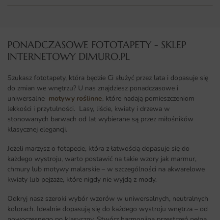
PONADCZASOWE FOTOTAPETY - SKLEP
INTERNETOWY DIMURO.PL​
Szukasz fototapety, która będzie Ci służyć przez lata i dopasuje się
do zmian we wnętrzu? U nas znajdziesz ponadczasowe i
uniwersalne
motywy roślinne
, które nadają pomieszczeniom
lekkości i przytulności. Lasy, liście, kwiaty i drzewa w
stonowanych barwach od lat wybierane są przez miłośników
klasycznej elegancji.
Jeżeli marzysz o fotapecie, która z łatwością dopasuje się do
każdego wystroju, warto postawić na takie wzory jak marmur,
chmury lub motywy malarskie – w szczególności na akwarelowe
kwiaty lub pejzaże, które nigdy nie wyjdą z mody.
Odkryj nasz szeroki wybór wzorów w uniwersalnych, neutralnych
kolorach. Idealnie dopasują się do każdego wystroju wnętrza – od
nowoczesnego po klasyczny. Stwórz harmonijną przestrzeń pełną