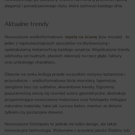
elegancji i ponadczasowego stylu, która zachwyci każdego dnia
Aktualne trendy​
Nowoczesne wielkoformatowe
tapety na ścianę
(tzw murale) to
jeden z najskuteczniejszych sposobów na błyskawiczną i
spektakularną metamorfozę każdego wnętrza
.
Współczesne trendy
odchodzą od nudnych, płaskich dekoracji na rzecz głębi, faktury
oraz unikalnego charakteru.
Obecnie na rynku królują przede wszystkim motywy botaniczne i
przyrodnicze – wielkoformatowe liście monstery, tajemnicze,
zamglone lasy czy subtelne, akwarelowe kwiaty. Ogromną
popularnością cieszą się również wzory geometryczne, abstrakcje
przypominające nowoczesne malarstwo oraz fototapety imitujące
naturalne materiały, takie jak surowy beton, marmur ze złotymi
żyłkami czy postarzane drewno.
Nowoczesne fototapety to jednak nie tylko design, ale także
innowacyjna technologia. Wykonane z wysokiej jakości flizeliny lub