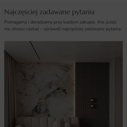
trwałość.
Uniwersalny design, który pasuje do różnych stylów
Najczęściej zadawane pytania
wnętrzarskich.
Pomagamy i doradzamy przy każdym zakupie. Ale jeżeli
Łatwy montaż, który nie wymaga specjalistycznych
nie chcesz czekać – sprawdź najczęściej zadawane pytania.
umiejętności.
Inspirowanie dzieci do kreatywności i odkrywania świata.