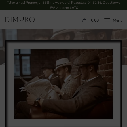
Tylko u nas! Promocja -35% na wszystko! Pozostało
04:52:35
. Dodatkowe
-5% z kodem
LATO
0.00