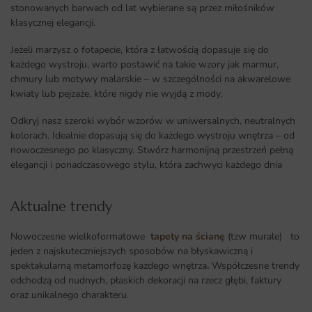
stonowanych barwach od lat wybierane są przez miłośników
klasycznej elegancji.
Jeżeli marzysz o fotapecie, która z łatwością dopasuje się do
każdego wystroju, warto postawić na takie wzory jak marmur,
chmury lub motywy malarskie – w szczególności na akwarelowe
kwiaty lub pejzaże, które nigdy nie wyjdą z mody.
Odkryj nasz szeroki wybór wzorów w uniwersalnych, neutralnych
kolorach. Idealnie dopasują się do każdego wystroju wnętrza – od
nowoczesnego po klasyczny. Stwórz harmonijną przestrzeń pełną
elegancji i ponadczasowego stylu, która zachwyci każdego dnia
Aktualne trendy​
Nowoczesne wielkoformatowe
tapety na ścianę
(tzw murale) to
jeden z najskuteczniejszych sposobów na błyskawiczną i
spektakularną metamorfozę każdego wnętrza
.
Współczesne trendy
odchodzą od nudnych, płaskich dekoracji na rzecz głębi, faktury
oraz unikalnego charakteru.