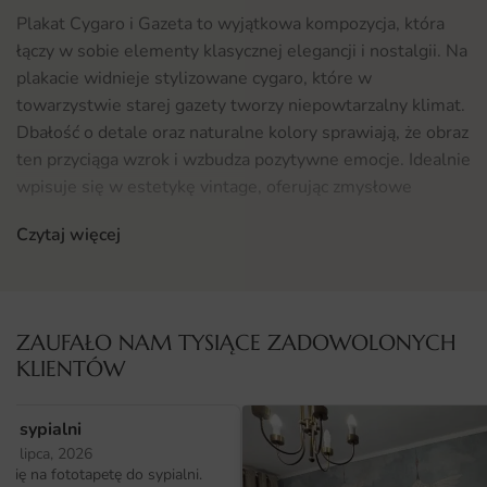
Plakat Cygaro i Gazeta to wyjątkowa kompozycja, która
łączy w sobie elementy klasycznej elegancji i nostalgii. Na
plakacie widnieje stylizowane cygaro, które w
towarzystwie starej gazety tworzy niepowtarzalny klimat.
Dbałość o detale oraz naturalne kolory sprawiają, że obraz
ten przyciąga wzrok i wzbudza pozytywne emocje. Idealnie
wpisuje się w estetykę vintage, oferując zmysłowe
nawiązania do przeszłości, które doskonale harmonizują z
Czytaj więcej
nowoczesnymi wnętrzami.
Gdzie sprawdzi się fototapeta Plakat Cygaro i Gazeta
Fototapeta Plakat Cygaro i Gazeta doskonale sprawdzi się
ZAUFAŁO NAM TYSIĄCE ZADOWOLONYCH
w różnych przestrzeniach, dodając im charakteru i stylu.
KLIENTÓW
Jest idealnym rozwiązaniem zarówno do domowych
wnętrz, jak i do lokali użytkowych. Znajdzie swoje miejsce
o sypialni
w:
25 lipca, 2026
ię na fototapetę do sypialni.
salonach, gdzie stworzy przytulną atmosferę;