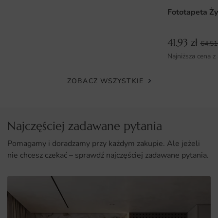
Wysoka jakość materiałów, co zapewnia długotrwałe
Fototapeta Ży
użytkowanie;
Możliwość personalizacji wymiarów, co pozwala na
41.93
zł
64.5
idealne dopasowanie do przestrzeni;
Najniższa cena z
Łatwy i szybki montaż, dzięki czemu każdy może cieszyć
się nowym wystrojem bez potrzeby angażowania
ZOBACZ WSZYSTKIE
specjalistów.
Najczęściej zadawane pytania
Pomagamy i doradzamy przy każdym zakupie. Ale jeżeli
nie chcesz czekać – sprawdź najczęściej zadawane pytania.