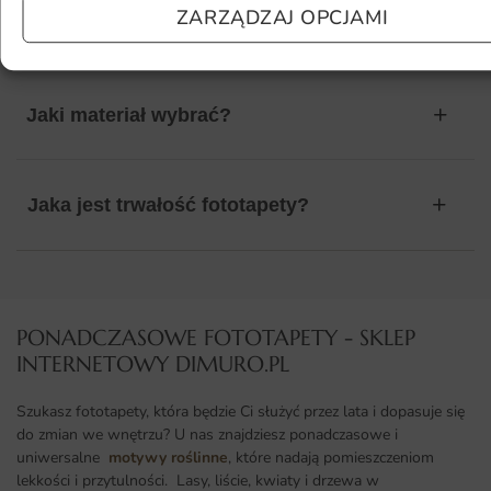
ZARZĄDZAJ OPCJAMI
kolor?
Jaki materiał wybrać?
Jaka jest trwałość fototapety?
PONADCZASOWE FOTOTAPETY - SKLEP
INTERNETOWY DIMURO.PL​
Szukasz fototapety, która będzie Ci służyć przez lata i dopasuje się
do zmian we wnętrzu? U nas znajdziesz ponadczasowe i
uniwersalne
motywy roślinne
, które nadają pomieszczeniom
lekkości i przytulności. Lasy, liście, kwiaty i drzewa w