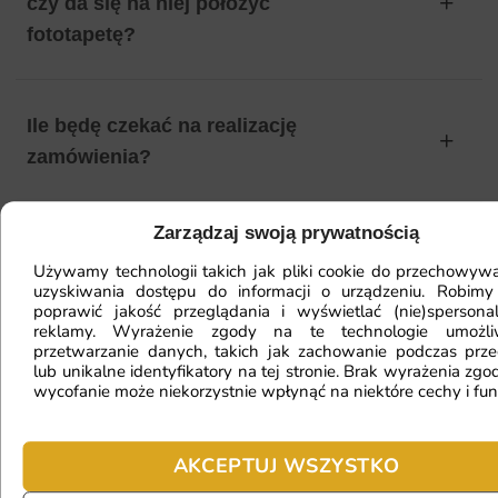
czy da się na niej położyć
fototapetę?
Ile będę czekać na realizację
zamówienia?
Zarządzaj swoją prywatnością
Czy mogę zwrócić fototapetę?
Używamy technologii takich jak pliki cookie do przechowywa
uzyskiwania dostępu do informacji o urządzeniu. Robimy
poprawić jakość przeglądania i wyświetlać (nie)spersona
reklamy. Wyrażenie zgody na te technologie umożl
Jak zamontować fototapetę? / Jak
przetwarzanie danych, takich jak zachowanie podczas prze
przygotować ścianę?
lub unikalne identyfikatory na tej stronie. Brak wyrażenia zgod
wycofanie może niekorzystnie wpłynąć na niektóre cechy i fun
Fototapeta ma inny kolor na telefonie
AKCEPTUJ WSZYSTKO
a inny na komputerze. Jak sprawdzić