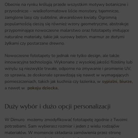
Obecnie na rynku królują przede wszystkim motywy botaniczne i
przyrodnicze – wielkoformatowe liście monstery, tajemnicze,
zamglone lasy czy subtelne, akwarelowe kwiaty. Ogromną
popularnością cieszą się również wzory geometryczne, abstrakcje
przypominające nowoczesne malarstwo oraz fototapety imitujące
naturalne materiały, takie jak surowy beton, marmur ze złotymi
żyłkami czy postarzane drewno.
Nowoczesne fototapety to jednak nie tylko design, ale także
innowacyjna technologia. Wykonane z wysokiej jakości flizeliny lub
winylu są niezwykle trwałe, odporne na zmywanie i promienie UV,
co sprawia, że doskonale sprawdzają się nawet w wymagających
pomieszczeniach, takich jak kuchnia czy łazienka, w
sypialni
,
biurze
,
a nawet w
pokoju dziecka
,
Duży wybór i dużo opcji personalizacji ​
W Dimuro możemy zmodyfikować fototapetę zgodnie z Twoimi
potrzebami. Sam wybierasz rozmiar i jeden z wielu rodzajów
materiałów. W momencie składania zamówienia przez stronę