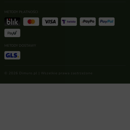
METODY PŁATNOŚCI
METODY DOSTAWY
© 2026 Dimuro.pl | Wszelkie prawa zastrzeżone