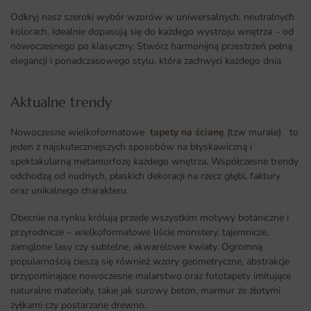
Odkryj nasz szeroki wybór wzorów w uniwersalnych, neutralnych
kolorach. Idealnie dopasują się do każdego wystroju wnętrza – od
nowoczesnego po klasyczny. Stwórz harmonijną przestrzeń pełną
elegancji i ponadczasowego stylu, która zachwyci każdego dnia
Aktualne trendy​
Nowoczesne wielkoformatowe
tapety na ścianę
(tzw murale) to
jeden z najskuteczniejszych sposobów na błyskawiczną i
spektakularną metamorfozę każdego wnętrza
.
Współczesne trendy
odchodzą od nudnych, płaskich dekoracji na rzecz głębi, faktury
oraz unikalnego charakteru.
Obecnie na rynku królują przede wszystkim motywy botaniczne i
przyrodnicze – wielkoformatowe liście monstery, tajemnicze,
zamglone lasy czy subtelne, akwarelowe kwiaty. Ogromną
popularnością cieszą się również wzory geometryczne, abstrakcje
przypominające nowoczesne malarstwo oraz fototapety imitujące
naturalne materiały, takie jak surowy beton, marmur ze złotymi
żyłkami czy postarzane drewno.