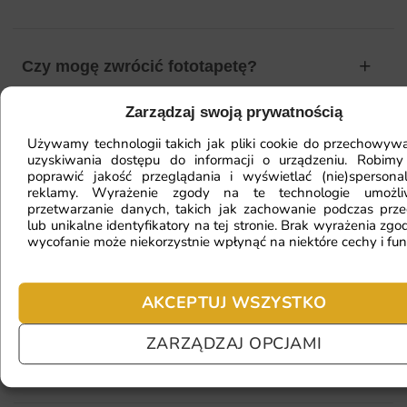
Czy mogę zwrócić fototapetę?
Zarządzaj swoją prywatnością
Jak zamontować fototapetę? / Jak
Używamy technologii takich jak pliki cookie do przechowywa
uzyskiwania dostępu do informacji o urządzeniu. Robimy
przygotować ścianę?
poprawić jakość przeglądania i wyświetlać (nie)spersona
reklamy. Wyrażenie zgody na te technologie umożl
przetwarzanie danych, takich jak zachowanie podczas prze
lub unikalne identyfikatory na tej stronie. Brak wyrażenia zgod
Fototapeta ma inny kolor na telefonie
wycofanie może niekorzystnie wpłynąć na niektóre cechy i fun
a inny na komputerze. Jak sprawdzić
kolor?
AKCEPTUJ WSZYSTKO
ZARZĄDZAJ OPCJAMI
Jaki materiał wybrać?