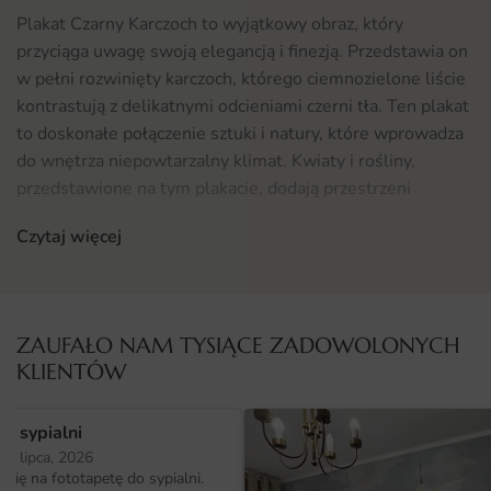
Plakat Czarny Karczoch to wyjątkowy obraz, który
przyciąga uwagę swoją elegancją i finezją. Przedstawia on
w pełni rozwinięty karczoch, którego ciemnozielone liście
kontrastują z delikatnymi odcieniami czerni tła. Ten plakat
to doskonałe połączenie sztuki i natury, które wprowadza
do wnętrza niepowtarzalny klimat. Kwiaty i rośliny,
przedstawione na tym plakacie, dodają przestrzeni
naturalnego uroku oraz świeżości, co czyni je idealnym
Czytaj więcej
elementem dekoracyjnym.
Gdzie sprawdzi się fototapeta Plakat Czarny Karczoch
Plakat Czarny Karczoch doskonale odnajdzie się w wielu
ZAUFAŁO NAM TYSIĄCE ZADOWOLONYCH
przestrzeniach. Szczególnie polecany jest do kuchni, gdzie
KLIENTÓW
jego motyw roślinny harmonizuje z innymi elementami
wystroju. Może być również świetnym akcentem w
o sypialni
jadalni, nadając jej stylowy i naturalny charakter. Oprócz
25 lipca, 2026
kuchni, plakat ten z powodzeniem można umieścić w
ię na fototapetę do sypialni.