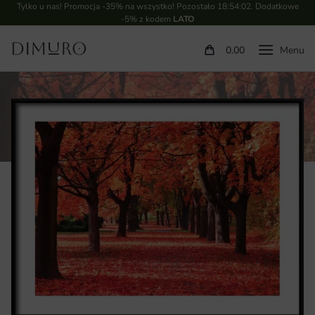
Tylko u nas! Promocja -35% na wszystko! Pozostało
18:54:01
. Dodatkowe
-5% z kodem
LATO
0.00