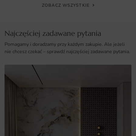
ZOBACZ WSZYSTKIE
estetykę.
Łatwy montaż, który można wykonać samodzielnie.
Dostępność różnych wymiarów pozwala na idealne
Najczęściej zadawane pytania
dopasowanie do przestrzeni.
Pomagamy i doradzamy przy każdym zakupie. Ale jeżeli
nie chcesz czekać – sprawdź najczęściej zadawane pytania.