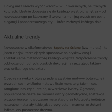
Odkryj nasz szeroki wybór wzorów w uniwersalnych, neutralnych
kolorach. Idealnie dopasują się do każdego wystroju wnętrza – od
nowoczesnego po klasyczny. Stwórz harmonijną przestrzeń pełną
elegancji i ponadczasowego stylu, która zachwyci każdego dnia
Aktualne trendy​
Nowoczesne wielkoformatowe
tapety na ścianę
(tzw murale) to
jeden z najskuteczniejszych sposobów na błyskawiczną i
spektakularną metamorfozę każdego wnętrza
.
Współczesne trendy
odchodzą od nudnych, płaskich dekoracji na rzecz głębi, faktury
oraz unikalnego charakteru.
Obecnie na rynku królują przede wszystkim motywy botaniczne i
przyrodnicze – wielkoformatowe liście monstery, tajemnicze,
zamglone lasy czy subtelne, akwarelowe kwiaty. Ogromną
popularnością cieszą się również wzory geometryczne, abstrakcje
przypominające nowoczesne malarstwo oraz fototapety imitujące
naturalne materiały, takie jak surowy beton, marmur ze złotymi
żyłkami czy postarzane drewno.