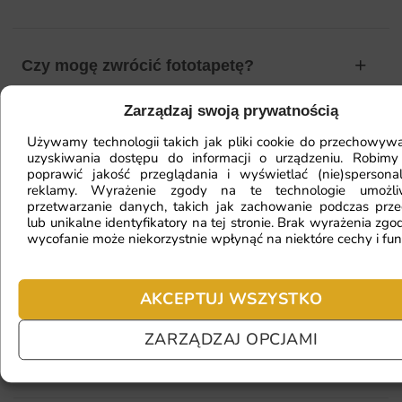
Czy mogę zwrócić fototapetę?
Zarządzaj swoją prywatnością
Jak zamontować fototapetę? / Jak
Używamy technologii takich jak pliki cookie do przechowywa
uzyskiwania dostępu do informacji o urządzeniu. Robimy
przygotować ścianę?
poprawić jakość przeglądania i wyświetlać (nie)spersona
reklamy. Wyrażenie zgody na te technologie umożl
przetwarzanie danych, takich jak zachowanie podczas prze
lub unikalne identyfikatory na tej stronie. Brak wyrażenia zgod
Fototapeta ma inny kolor na telefonie
wycofanie może niekorzystnie wpłynąć na niektóre cechy i fun
a inny na komputerze. Jak sprawdzić
kolor?
AKCEPTUJ WSZYSTKO
ZARZĄDZAJ OPCJAMI
Jaki materiał wybrać?