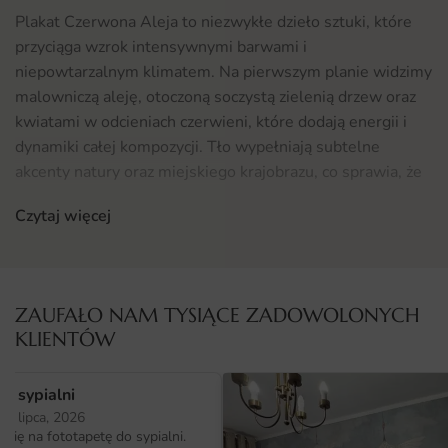
Plakat Czerwona Aleja to niezwykłe dzieło sztuki, które
przyciąga wzrok intensywnymi barwami i
niepowtarzalnym klimatem. Na pierwszym planie widzimy
malowniczą aleję, otoczoną soczystą zielenią drzew oraz
kwiatami w odcieniach czerwieni, które dodają energii i
dynamiki całej kompozycji. Tło wypełniają subtelne
akcenty natury oraz miejskiego krajobrazu, co sprawia, że
plakat staje się doskonałym połączeniem sztuki i przyrody.
Czytaj więcej
Jego ciepłe barwy wprowadzają do wnętrza harmonijną
atmosferę, idealną do relaksu oraz inspiracji.
Gdzie sprawdzi się fototapeta Plakat Czerwona Aleja
ZAUFAŁO NAM TYSIĄCE ZADOWOLONYCH
Fototapeta Plakat Czerwona Aleja doskonale odnajdzie
KLIENTÓW
się w różnych przestrzeniach. Można ją umieścić w
salonie, gdzie stanie się centralnym punktem aranżacji,
o sypialni
nadając wnętrzu wyjątkowego charakteru. Idealnie
25 lipca, 2026
sprawdzi się również w sypialni, gdzie wprowadzi
ię na fototapetę do sypialni.