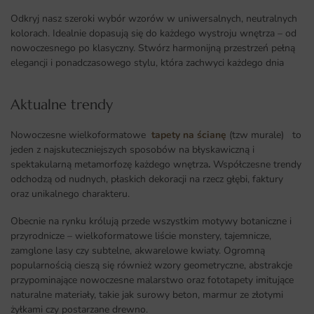
Odkryj nasz szeroki wybór wzorów w uniwersalnych, neutralnych
kolorach. Idealnie dopasują się do każdego wystroju wnętrza – od
nowoczesnego po klasyczny. Stwórz harmonijną przestrzeń pełną
elegancji i ponadczasowego stylu, która zachwyci każdego dnia
Aktualne trendy​
Nowoczesne wielkoformatowe
tapety na ścianę
(tzw murale) to
jeden z najskuteczniejszych sposobów na błyskawiczną i
spektakularną metamorfozę każdego wnętrza
.
Współczesne trendy
odchodzą od nudnych, płaskich dekoracji na rzecz głębi, faktury
oraz unikalnego charakteru.
Obecnie na rynku królują przede wszystkim motywy botaniczne i
przyrodnicze – wielkoformatowe liście monstery, tajemnicze,
zamglone lasy czy subtelne, akwarelowe kwiaty. Ogromną
popularnością cieszą się również wzory geometryczne, abstrakcje
przypominające nowoczesne malarstwo oraz fototapety imitujące
naturalne materiały, takie jak surowy beton, marmur ze złotymi
żyłkami czy postarzane drewno.