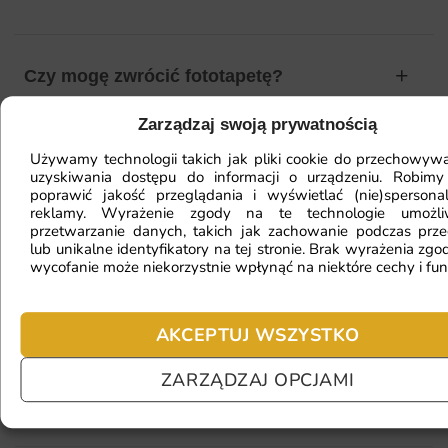
Czy mogę zwrócić fototapetę?
Zarządzaj swoją prywatnością
Jak zamontować fototapetę? / Jak
Używamy technologii takich jak pliki cookie do przechowywa
uzyskiwania dostępu do informacji o urządzeniu. Robimy
przygotować ścianę?
poprawić jakość przeglądania i wyświetlać (nie)spersona
reklamy. Wyrażenie zgody na te technologie umożl
przetwarzanie danych, takich jak zachowanie podczas prze
lub unikalne identyfikatory na tej stronie. Brak wyrażenia zgod
wycofanie może niekorzystnie wpłynąć na niektóre cechy i fun
Fototapeta ma inny kolor na telefonie
a inny na komputerze. Jak sprawdzić
kolor?
AKCEPTUJ WSZYSTKO
ZARZĄDZAJ OPCJAMI
Jaki materiał wybrać?