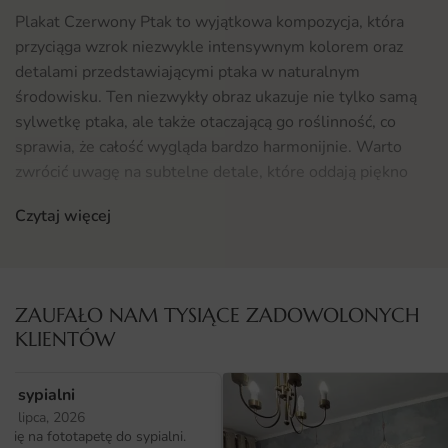
Plakat Czerwony Ptak to wyjątkowa kompozycja, która
przyciąga wzrok niezwykle intensywnym kolorem oraz
detalami przedstawiającymi ptaka w naturalnym
środowisku. Ten niezwykły obraz ukazuje nie tylko samą
sylwetkę ptaka, ale także otaczającą go roślinność, co
sprawia, że całość wygląda bardzo harmonijnie. Warto
zwrócić uwagę na subtelne detale, które oddają piękno
natury oraz bogactwo kolorów, które wprowadzą do
Czytaj więcej
każdego wnętrza odrobinę egzotyki i świeżości.
Gdzie sprawdzi się fototapeta Plakat Czerwony Ptak
Fototapeta Plakat Czerwony Ptak doskonale sprawdzi się
ZAUFAŁO NAM TYSIĄCE ZADOWOLONYCH
w różnych przestrzeniach. Może być idealnym
KLIENTÓW
uzupełnieniem ściany w salonie, sypialni czy biurze. Dzięki
swojej estetyce i subtelności pasuje zarówno do
o sypialni
nowoczesnych, jak i klasycznych wnętrz. Oprócz tego,
25 lipca, 2026
fototapeta może być doskonałym elementem
ię na fototapetę do sypialni.