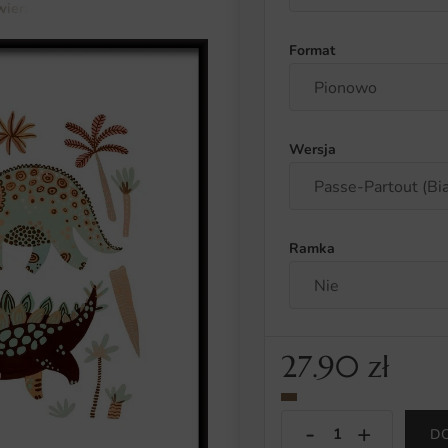
wierzęta
Plakat Dinozaury
Format
Wersja
Ramka
27.90
zł
D