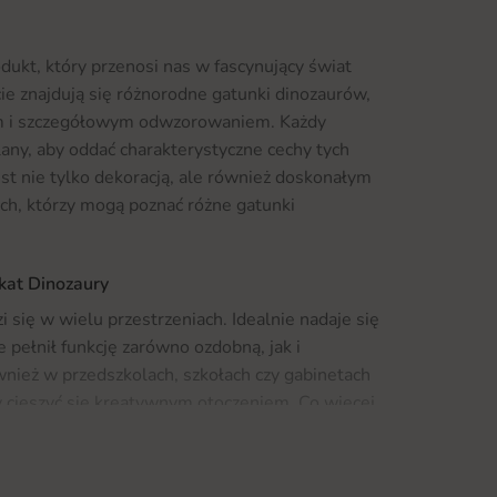
dukt, który przenosi nas w fascynujący świat
ie znajdują się różnorodne gatunki dinozaurów,
m i szczegółowym odwzorowaniem. Każdy
lany, aby oddać charakterystyczne cechy tych
est nie tylko dekoracją, ale również doskonałym
h, którzy mogą poznać różne gatunki
akat Dinozaury
 się w wielu przestrzeniach. Idealnie nadaje się
e pełnił funkcję zarówno ozdobną, jak i
nież w przedszkolach, szkołach czy gabinetach
y cieszyć się kreatywnym otoczeniem. Co więcej,
lementem tematycznej dekoracji, np. w
Jeśli szukasz inspiracji do aranżacji swojego
 produkty, takie jak
Fototapety
, które