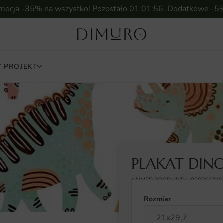
omocja -35% na wszystko! Pozostało
01:01:55
. Dodatkowe -5
 PROJEKT
PLAKAT DIN
NUMER PRODUKTU: 028366746
Rozmiar