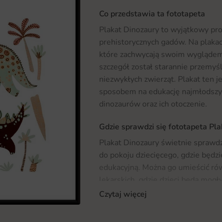
Co przedstawia ta fototapeta
Plakat Dinozaury to wyjątkowy pro
prehistorycznych gadów. Na plakac
które zachwycają swoim wygląde
szczegół został starannie przemyś
niezwykłych zwierząt. Plakat ten j
sposobem na edukację najmłodszyc
dinozaurów oraz ich otoczenie.
Gdzie sprawdzi się fototapeta Pl
Plakat Dinozaury świetnie sprawdzi
do pokoju dziecięcego, gdzie będzi
edukacyjną. Można go umieścić rów
lekarskich, gdzie dzieci będą mogł
plakat ten może być doskonałym e
Czytaj więcej
pokojach miłośników paleontologii. 
wnętrza, warto rozważyć także inne