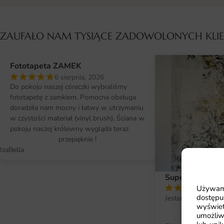
ZAUFAŁO NAM TYSIĄCE ZADOWOLONYCH KL
Fototapeta ZAMEK
6 sierpnia, 2026
Do pokoju naszej córeczki wybraliśmy
fototapetę z zamkiem. Pomocna obsługa
doradziła nam mocny i łatwy w utrzymaniu
w czystości materiał (vinyl brush). Ściana w
pokoju naszej królewny wygląda teraz
przepięknie !
IzaBella
Super efekt !
Używamy
2 si
dostępu
Jestem bardzo zad
wyświet
fo
umożliw