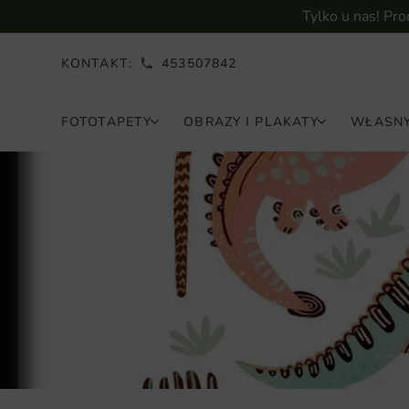
Tylko u nas! Pr
KONTAKT:
453507842
FOTOTAPETY
OBRAZY I PLAKATY
WŁASNY