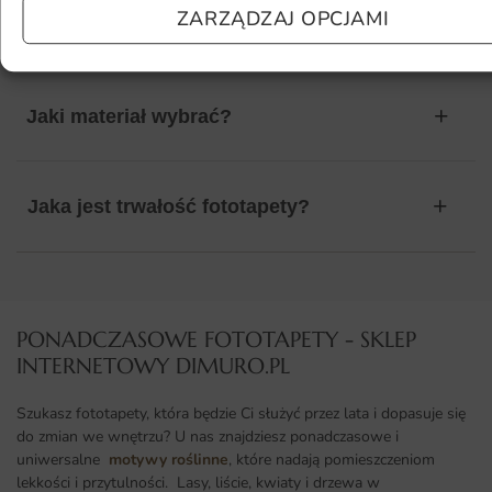
ZARZĄDZAJ OPCJAMI
kolor?
Jaki materiał wybrać?
Jaka jest trwałość fototapety?
PONADCZASOWE FOTOTAPETY - SKLEP
INTERNETOWY DIMURO.PL​
Szukasz fototapety, która będzie Ci służyć przez lata i dopasuje się
do zmian we wnętrzu? U nas znajdziesz ponadczasowe i
uniwersalne
motywy roślinne
, które nadają pomieszczeniom
lekkości i przytulności. Lasy, liście, kwiaty i drzewa w