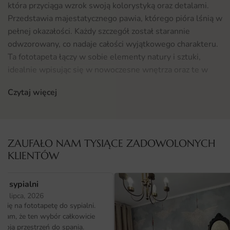
która przyciąga wzrok swoją kolorystyką oraz detalami.
Przedstawia majestatycznego pawia, którego pióra lśnią w
pełnej okazałości. Każdy szczegół został starannie
odwzorowany, co nadaje całości wyjątkowego charakteru.
Ta fototapeta łączy w sobie elementy natury i sztuki,
idealnie wpisując się w nowoczesne wnętrza oraz te w
stylu klasycznym.
Czytaj więcej
Gdzie sprawdzi się fototapeta Plakat Dumny Paw
Fototapeta Plakat Dumny Paw doskonale sprawdzi się w
różnych pomieszczeniach. Może stać się centralnym
ZAUFAŁO NAM TYSIĄCE ZADOWOLONYCH
punktem w salonie, gdzie podkreśli elegancję i styl.
KLIENTÓW
Również w sypialni stanie się wyjątkowym akcentem,
wprowadzając do wnętrza harmonię i spokój. Dzięki
o sypialni
swojej uniwersalności, plakat świetnie odnajdzie się w
25 lipca, 2026
biurach, gabinetach oraz przestrzeniach komercyjnych.
ię na fototapetę do sypialni.
Warto również zwrócić uwagę na to, że doskonale
ałam, że ten wybór całkowicie
współgra z innymi
fototapetami
oraz dekoracjami, co
moją przestrzeń do spania.