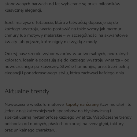
stonowanych barwach od lat wybierane są przez miłośników
klasycznej elegancji.
Jeżeli marzysz o fotapecie, która z łatwością dopasuje się do
każdego wystroju, warto postawić na takie wzory jak marmur,
chmury lub motywy malarskie – w szczególności na akwarelowe
kwiaty lub pejzaże, które nigdy nie wyjdą z mody.
Odkryj nasz szeroki wybór wzorów w uniwersalnych, neutralnych
kolorach. Idealnie dopasują się do każdego wystroju wnętrza – od
nowoczesnego po klasyczny. Stwórz harmonijną przestrzeń pełną
elegancji i ponadczasowego stylu, która zachwyci każdego dnia
Aktualne trendy​
Nowoczesne wielkoformatowe
tapety na ścianę
(tzw murale) to
jeden z najskuteczniejszych sposobów na błyskawiczną i
spektakularną metamorfozę każdego wnętrza
.
Współczesne trendy
odchodzą od nudnych, płaskich dekoracji na rzecz głębi, faktury
oraz unikalnego charakteru.