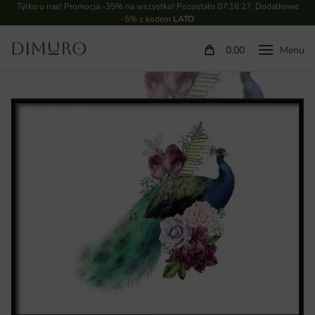
Tylko u nas! Promocja -35% na wszystko! Pozostało
07:16:26
. Dodatkowe
-5% z kodem
LATO
0.00