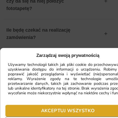
czy da się na niej położyć
fototapetę?
Ile będę czekać na realizację
zamówienia?
Zarządzaj swoją prywatnością
Czy mogę zwrócić fototapetę?
Używamy technologii takich jak pliki cookie do przechowywa
uzyskiwania dostępu do informacji o urządzeniu. Robimy
poprawić jakość przeglądania i wyświetlać (nie)spersona
reklamy. Wyrażenie zgody na te technologie umożl
Jak zamontować fototapetę? / Jak
przetwarzanie danych, takich jak zachowanie podczas prze
przygotować ścianę?
lub unikalne identyfikatory na tej stronie. Brak wyrażenia zgod
wycofanie może niekorzystnie wpłynąć na niektóre cechy i fun
Fototapeta ma inny kolor na telefonie
AKCEPTUJ WSZYSTKO
a inny na komputerze. Jak sprawdzić