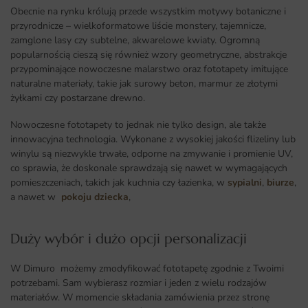
Obecnie na rynku królują przede wszystkim motywy botaniczne i
przyrodnicze – wielkoformatowe liście monstery, tajemnicze,
zamglone lasy czy subtelne, akwarelowe kwiaty. Ogromną
popularnością cieszą się również wzory geometryczne, abstrakcje
przypominające nowoczesne malarstwo oraz fototapety imitujące
naturalne materiały, takie jak surowy beton, marmur ze złotymi
żyłkami czy postarzane drewno.
Nowoczesne fototapety to jednak nie tylko design, ale także
innowacyjna technologia. Wykonane z wysokiej jakości flizeliny lub
winylu są niezwykle trwałe, odporne na zmywanie i promienie UV,
co sprawia, że doskonale sprawdzają się nawet w wymagających
pomieszczeniach, takich jak kuchnia czy łazienka, w
sypialni
,
biurze
,
a nawet w
pokoju dziecka
,
Duży wybór i dużo opcji personalizacji ​
W Dimuro możemy zmodyfikować fototapetę zgodnie z Twoimi
potrzebami. Sam wybierasz rozmiar i jeden z wielu rodzajów
materiałów. W momencie składania zamówienia przez stronę