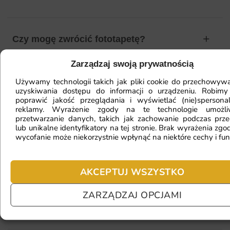
Czy mogę zwrócić fototapetę?
Zarządzaj swoją prywatnością
Jak zamontować fototapetę? / Jak
Używamy technologii takich jak pliki cookie do przechowywa
uzyskiwania dostępu do informacji o urządzeniu. Robimy
przygotować ścianę?
poprawić jakość przeglądania i wyświetlać (nie)spersona
reklamy. Wyrażenie zgody na te technologie umożl
przetwarzanie danych, takich jak zachowanie podczas prze
lub unikalne identyfikatory na tej stronie. Brak wyrażenia zgod
wycofanie może niekorzystnie wpłynąć na niektóre cechy i fun
Fototapeta ma inny kolor na telefonie
a inny na komputerze. Jak sprawdzić
kolor?
AKCEPTUJ WSZYSTKO
ZARZĄDZAJ OPCJAMI
Jaki materiał wybrać?