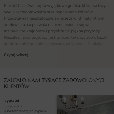
Plakat Duże Zwierzę to wyjątkowa grafika, która zachwyca
swoją szczegółowością oraz bogactwem kolorów.
Przedstawia majestatyczne zwierzęta w ich naturalnym
środowisku, co pozwala na przeniesienie się w
malownicze krajobrazy i przybliżenie piękna przyrody.
Niezależnie od tego, czy jest to słoń, lew, czy żółw, każdy
detal został starannie uchwycony, co sprawia, że plakat
staje się nie tylko ozdobą, ale również prawdziwym
Czytaj więcej
dziełem sztuki.
Gdzie sprawdzi się fototapeta Plakat Duże Zwierzę
Plakat Duże Zwierzę doskonale wkomponuje się w
ZAUFAŁO NAM TYSIĄCE ZADOWOLONYCH
różnorodne wnętrza, od nowoczesnych mieszkań po
KLIENTÓW
klasyczne domy. Może być idealnym uzupełnieniem
salonu, sypialni czy przestrzeni biurowej, wprowadzając
o sypialni
do nich atmosferę spokoju i harmonii z naturą.
25 lipca, 2026
Dodatkowo, jeśli jesteś miłośnikiem przyrody, to
ię na fototapetę do sypialni.