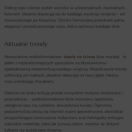
Odkryj nasz szeroki wybór wzorów w uniwersalnych, neutralnych
kolorach. Idealnie dopasują się do każdego wystroju wnętrza – od
nowoczesnego po klasyczny. Stwórz harmonijną przestrzeń pełną
elegancji i ponadczasowego stylu, która zachwyci każdego dnia
Aktualne trendy​
Nowoczesne wielkoformatowe
tapety na ścianę
(tzw murale) to
jeden z najskuteczniejszych sposobów na błyskawiczną i
spektakularną metamorfozę każdego wnętrza
.
Współczesne trendy
odchodzą od nudnych, płaskich dekoracji na rzecz głębi, faktury
oraz unikalnego charakteru.
Obecnie na rynku królują przede wszystkim motywy botaniczne i
przyrodnicze – wielkoformatowe liście monstery, tajemnicze,
zamglone lasy czy subtelne, akwarelowe kwiaty. Ogromną
popularnością cieszą się również wzory geometryczne, abstrakcje
przypominające nowoczesne malarstwo oraz fototapety imitujące
naturalne materiały, takie jak surowy beton, marmur ze złotymi
żyłkami czy postarzane drewno.