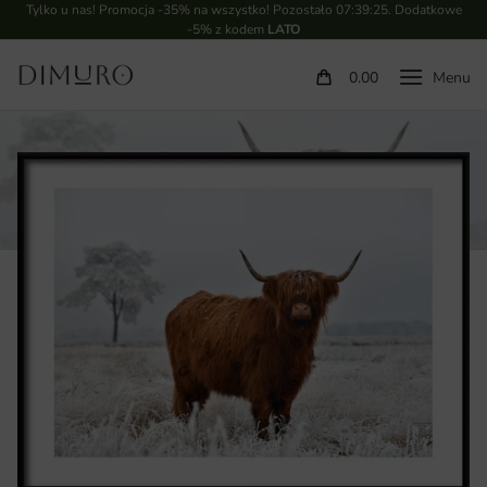
Tylko u nas! Promocja -35% na wszystko! Pozostało
07:39:24
. Dodatkowe
-5% z kodem
LATO
0.00