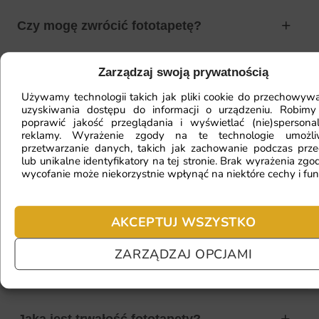
Czy mogę zwrócić fototapetę?
Zarządzaj swoją prywatnością
Jak zamontować fototapetę? / Jak
Używamy technologii takich jak pliki cookie do przechowywa
przygotować ścianę?
uzyskiwania dostępu do informacji o urządzeniu. Robimy
poprawić jakość przeglądania i wyświetlać (nie)spersona
reklamy. Wyrażenie zgody na te technologie umożl
przetwarzanie danych, takich jak zachowanie podczas prze
lub unikalne identyfikatory na tej stronie. Brak wyrażenia zgod
Fototapeta ma inny kolor na telefonie
wycofanie może niekorzystnie wpłynąć na niektóre cechy i fun
a inny na komputerze. Jak sprawdzić
kolor?
AKCEPTUJ WSZYSTKO
ZARZĄDZAJ OPCJAMI
Jaki materiał wybrać?
Jaka jest trwałość fototapety?