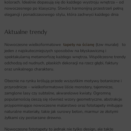
kolorach. Idealnie dopasują się do każdego wystroju wnętrza – od
nowoczesnego po klasyczny. Stwórz harmonijną przestrzeń pełną
elegancji i ponadczasowego stylu, która zachwyci każdego dnia
Aktualne trendy​
Nowoczesne wielkoformatowe
tapety na ścianę
(tzw murale) to
jeden z najskuteczniejszych sposobów na błyskawiczną i
spektakularną metamorfozę każdego wnętrza
.
Współczesne trendy
odchodzą od nudnych, płaskich dekoracji na rzecz głębi, faktury
oraz unikalnego charakteru.
Obecnie na rynku królują przede wszystkim motywy botaniczne i
przyrodnicze – wielkoformatowe liście monstery, tajemnicze,
zamglone lasy czy subtelne, akwarelowe kwiaty. Ogromną
popularnością cieszą się również wzory geometryczne, abstrakcje
przypominające nowoczesne malarstwo oraz fototapety imitujące
naturalne materiały, takie jak surowy beton, marmur ze złotymi
żyłkami czy postarzane drewno.
Nowoczesne fototapety to jednak nie tylko design, ale także