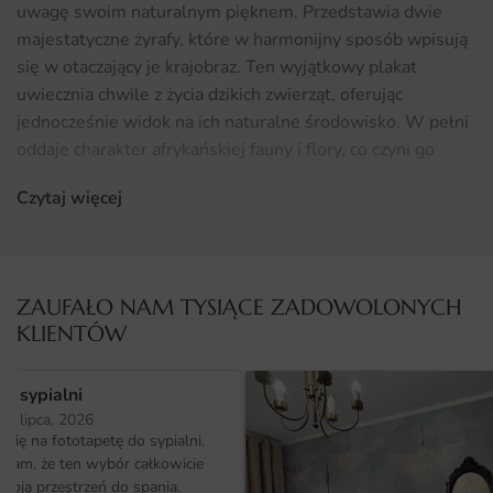
uwagę swoim naturalnym pięknem. Przedstawia dwie
majestatyczne żyrafy, które w harmonijny sposób wpisują
się w otaczający je krajobraz. Ten wyjątkowy plakat
uwiecznia chwile z życia dzikich zwierząt, oferując
jednocześnie widok na ich naturalne środowisko. W pełni
oddaje charakter afrykańskiej fauny i flory, co czyni go
idealnym dodatkiem do każdego wnętrza, które pragnie
Czytaj więcej
nawiązać do natury.
Gdzie sprawdzi się fototapeta Plakat Dwie Żyrafy
Plakat Dwie Żyrafy doskonale sprawdzi się w różnych
ZAUFAŁO NAM TYSIĄCE ZADOWOLONYCH
przestrzeniach w Twoim domu. Może być ozdobą salonu,
KLIENTÓW
sypialni, a także biura czy pokoju dziecięcego. Jego
naturalne kolory i tematyka sprawiają, że idealnie wpisuje
o sypialni
się w styl skandynawski, boho czy eklektyczny. Jeśli
25 lipca, 2026
pragniesz wprowadzić do swojego wnętrza odrobinę
ię na fototapetę do sypialni.
egzotyki i ciepła, ten plakat będzie strzałem w dziesiątkę.
ałam, że ten wybór całkowicie
Dodatkowo, jeśli interesują Cię inne formy dekoracji ścian,
moją przestrzeń do spania.