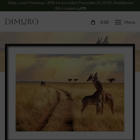
Tylko u nas! Promocja -35% na wszystko! Pozostało
21:25:52
. Dodatkowe
-5% z kodem
LATO
0.00