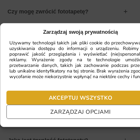
Czy mogę zwrócić fototapetę?
Zarządzaj swoją prywatnością
Jak zamontować fototapetę? / Jak
Używamy technologii takich jak pliki cookie do przechowywa
przygotować ścianę?
uzyskiwania dostępu do informacji o urządzeniu. Robimy
poprawić jakość przeglądania i wyświetlać (nie)spersona
reklamy. Wyrażenie zgody na te technologie umożl
przetwarzanie danych, takich jak zachowanie podczas prze
lub unikalne identyfikatory na tej stronie. Brak wyrażenia zgod
Fototapeta ma inny kolor na telefonie
wycofanie może niekorzystnie wpłynąć na niektóre cechy i fun
a inny na komputerze. Jak sprawdzić
kolor?
AKCEPTUJ WSZYSTKO
ZARZĄDZAJ OPCJAMI
Jaki materiał wybrać?