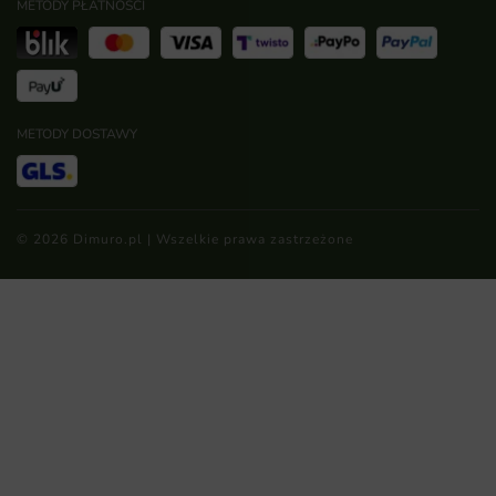
METODY PŁATNOŚCI
METODY DOSTAWY
© 2026 Dimuro.pl | Wszelkie prawa zastrzeżone