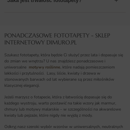
Jaka jest trwałość fototapety?
PONADCZASOWE FOTOTAPETY - SKLEP
INTERNETOWY DIMURO.PL​
Szukasz fototapety, która będzie Ci służyć przez lata i dopasuje się
do zmian we wnętrzu? U nas znajdziesz ponadczasowe i
uniwersalne
motywy roślinne
, które nadają pomieszczeniom
lekkości i przytulności. Lasy, liście, kwiaty i drzewa w
stonowanych barwach od lat wybierane są przez miłośników
klasycznej elegancji.
Jeżeli marzysz o fotapecie, która z łatwością dopasuje się do
każdego wystroju, warto postawić na takie wzory jak marmur,
chmury lub motywy malarskie – w szczególności na akwarelowe
kwiaty lub pejzaże, które nigdy nie wyjdą z mody.
Odkryj nasz szeroki wybór wzorów w uniwersalnych, neutralnych