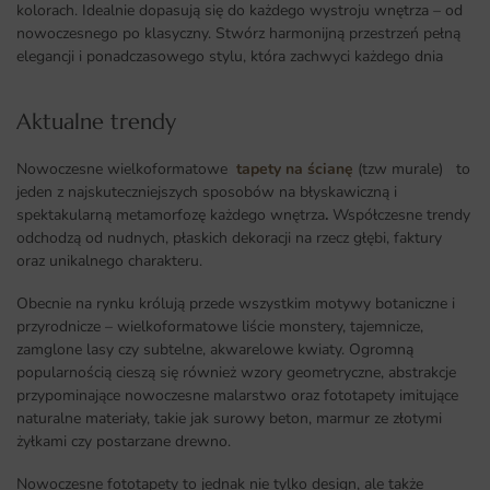
kolorach. Idealnie dopasują się do każdego wystroju wnętrza – od
nowoczesnego po klasyczny. Stwórz harmonijną przestrzeń pełną
elegancji i ponadczasowego stylu, która zachwyci każdego dnia
Aktualne trendy​
Nowoczesne wielkoformatowe
tapety na ścianę
(tzw murale) to
jeden z najskuteczniejszych sposobów na błyskawiczną i
spektakularną metamorfozę każdego wnętrza
.
Współczesne trendy
odchodzą od nudnych, płaskich dekoracji na rzecz głębi, faktury
oraz unikalnego charakteru.
Obecnie na rynku królują przede wszystkim motywy botaniczne i
przyrodnicze – wielkoformatowe liście monstery, tajemnicze,
zamglone lasy czy subtelne, akwarelowe kwiaty. Ogromną
popularnością cieszą się również wzory geometryczne, abstrakcje
przypominające nowoczesne malarstwo oraz fototapety imitujące
naturalne materiały, takie jak surowy beton, marmur ze złotymi
żyłkami czy postarzane drewno.
Nowoczesne fototapety to jednak nie tylko design, ale także