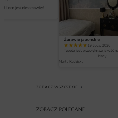
szukają unikalnych rozwiązań, warto rozważyć stworzenie
iał linen jest niesamowity!
galerii ściennej, w której Plakat Dziki Kocur będzie jednym
z elementów. Warto również zwrócić uwagę na naszą
ofertę
Fototapet
, która oferuje różnorodne motywy i
style, które doskonale współgrają z tym plakatem.
Żurawie japońskie
Materiał i jakość druku
19 lipca, 2026
Tapeta jest przepiękna,a jakość n
Plakat Dziki Kocur wykonany jest z wysokiej jakości
klasy.
materiałów, co gwarantuje jego trwałość i estetykę.
Marta Radzicka
Drukowany na papierze o wysokiej gramaturze, plakat
charakteryzuje się intensywnymi kolorami oraz wyjątkową
ostrością detali. Dzięki zastosowaniu nowoczesnej
technologii druku, kolory są żywe i nie blakną z upływem
ZOBACZ WSZYSTKIE
czasu. Plakat jest odporny na działanie światła, co sprawia,
że zachowa swoją atrakcyjność przez długie lata. To
idealny wybór dla osób, które cenią sobie jakość oraz
ZOBACZ POLECANE
piękno w każdym detalu.