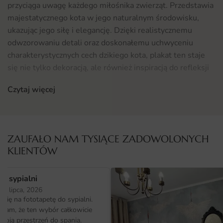
przyciąga uwagę każdego miłośnika zwierząt. Przedstawia
majestatycznego kota w jego naturalnym środowisku,
ukazując jego siłę i elegancję. Dzięki realistycznemu
odwzorowaniu detali oraz doskonałemu uchwyceniu
charakterystycznych cech dzikiego kota, plakat ten staje
się nie tylko dekoracją, ale również inspiracją do refleksji
nad pięknem dzikiej przyrody. Oferuje on wspaniałą
Czytaj więcej
możliwość przeniesienia odrobiny natury do wnętrza
Twojego domu.
Gdzie sprawdzi się fototapeta Plakat Dziki Kocur
ZAUFAŁO NAM TYSIĄCE ZADOWOLONYCH
Plakat Dziki Kocur doskonale odnajdzie się w różnych
KLIENTÓW
przestrzeniach. Idealnie nadaje się do salonu, gdzie stanie
się centralnym punktem aranżacji, przyciągając wzrok
o sypialni
gości. Może również być świetnym dodatkiem do sypialni,
25 lipca, 2026
nadając jej odrobinę dzikości i tajemniczości. Oprócz tego,
ię na fototapetę do sypialni.
plakat ten sprawdzi się w biurze, dodając energii i
ałam, że ten wybór całkowicie
inspiracji w codziennych obowiązkach. Dla tych, którzy
moją przestrzeń do spania.