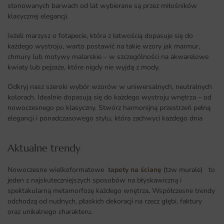
stonowanych barwach od lat wybierane są przez miłośników
klasycznej elegancji.
Jeżeli marzysz o fotapecie, która z łatwością dopasuje się do
każdego wystroju, warto postawić na takie wzory jak marmur,
chmury lub motywy malarskie – w szczególności na akwarelowe
kwiaty lub pejzaże, które nigdy nie wyjdą z mody.
Odkryj nasz szeroki wybór wzorów w uniwersalnych, neutralnych
kolorach. Idealnie dopasują się do każdego wystroju wnętrza – od
nowoczesnego po klasyczny. Stwórz harmonijną przestrzeń pełną
elegancji i ponadczasowego stylu, która zachwyci każdego dnia
Aktualne trendy​
Nowoczesne wielkoformatowe
tapety na ścianę
(tzw murale) to
jeden z najskuteczniejszych sposobów na błyskawiczną i
spektakularną metamorfozę każdego wnętrza
.
Współczesne trendy
odchodzą od nudnych, płaskich dekoracji na rzecz głębi, faktury
oraz unikalnego charakteru.