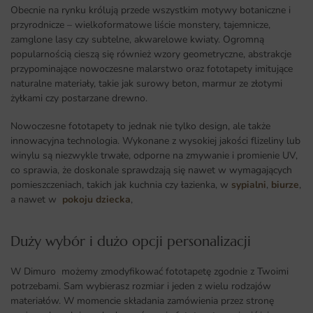
Obecnie na rynku królują przede wszystkim motywy botaniczne i
przyrodnicze – wielkoformatowe liście monstery, tajemnicze,
zamglone lasy czy subtelne, akwarelowe kwiaty. Ogromną
popularnością cieszą się również wzory geometryczne, abstrakcje
przypominające nowoczesne malarstwo oraz fototapety imitujące
naturalne materiały, takie jak surowy beton, marmur ze złotymi
żyłkami czy postarzane drewno.
Nowoczesne fototapety to jednak nie tylko design, ale także
innowacyjna technologia. Wykonane z wysokiej jakości flizeliny lub
winylu są niezwykle trwałe, odporne na zmywanie i promienie UV,
co sprawia, że doskonale sprawdzają się nawet w wymagających
pomieszczeniach, takich jak kuchnia czy łazienka, w
sypialni
,
biurze
,
a nawet w
pokoju dziecka
,
Duży wybór i dużo opcji personalizacji ​
W Dimuro możemy zmodyfikować fototapetę zgodnie z Twoimi
potrzebami. Sam wybierasz rozmiar i jeden z wielu rodzajów
materiałów. W momencie składania zamówienia przez stronę