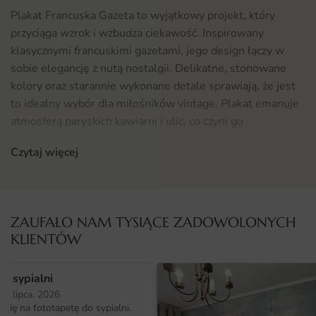
Plakat Francuska Gazeta to wyjątkowy projekt, który
przyciąga wzrok i wzbudza ciekawość. Inspirowany
klasycznymi francuskimi gazetami, jego design łączy w
sobie elegancję z nutą nostalgii. Delikatne, stonowane
kolory oraz starannie wykonane detale sprawiają, że jest
to idealny wybór dla miłośników vintage. Plakat emanuje
atmosferą paryskich kawiarni i ulic, co czyni go
doskonałym elementem dekoracyjnym dla różnych
Czytaj więcej
wnętrz, od salonów po biura.
Gdzie sprawdzi się fototapeta Plakat Francuska Gazeta
Fototapeta Plakat Francuska Gazeta doskonale odnajdzie
ZAUFAŁO NAM TYSIĄCE ZADOWOLONYCH
się w wielu przestrzeniach. Może być wykorzystana jako
KLIENTÓW
centralny punkt dekoracyjny w stylowym salonie, nadając
mu charakteru, lub jako subtelne uzupełnienie w
o sypialni
przytulnej sypialni. Sprawdzi się także w biurach, gdzie
25 lipca, 2026
doda elegancji i inspiracji. Dla tych, którzy szukają
ię na fototapetę do sypialni.