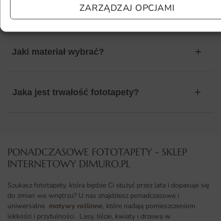
ZARZĄDZAJ OPCJAMI
kolor?
Jaki materiał wybrać?
Jaka jest trwałość fototapety?
PONADCZASOWE FOTOTAPETY - SKLEP
INTERNETOWY DIMURO.PL​
Szukasz fototapety, która będzie Ci służyć przez lata i dopasuje się
do zmian we wnętrzu? U nas znajdziesz ponadczasowe i
uniwersalne
motywy roślinne
, które nadają pomieszczeniom
lekkości i przytulności. Lasy, liście, kwiaty i drzewa w