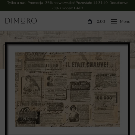
Tylko u nas! Promocja -35% na wszystko! Pozostało
14:31:39
. Dodatkowe
-5% z kodem
LATO
0.00