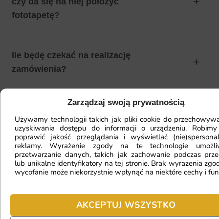
czy da się na niej położyć
fototapetę?
Ile będę czekać na realizację
zamówienia?
Zarządzaj swoją prywatnością
Czy mogę zwrócić fototapetę?
Używamy technologii takich jak pliki cookie do przechowywa
uzyskiwania dostępu do informacji o urządzeniu. Robimy
poprawić jakość przeglądania i wyświetlać (nie)spersona
reklamy. Wyrażenie zgody na te technologie umożl
Jak zamontować fototapetę? / Jak
przetwarzanie danych, takich jak zachowanie podczas prze
przygotować ścianę?
lub unikalne identyfikatory na tej stronie. Brak wyrażenia zgod
wycofanie może niekorzystnie wpłynąć na niektóre cechy i fun
Fototapeta ma inny kolor na telefonie
AKCEPTUJ WSZYSTKO
a inny na komputerze. Jak sprawdzić