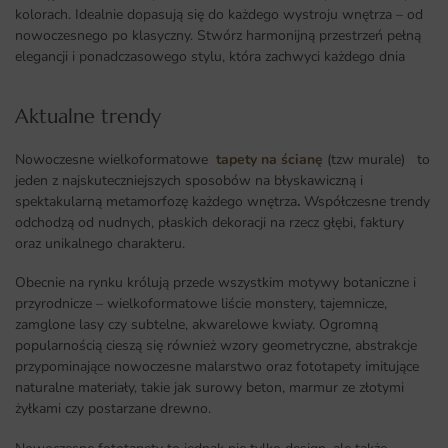
kolorach. Idealnie dopasują się do każdego wystroju wnętrza – od
nowoczesnego po klasyczny. Stwórz harmonijną przestrzeń pełną
elegancji i ponadczasowego stylu, która zachwyci każdego dnia
Aktualne trendy​
Nowoczesne wielkoformatowe
tapety na ścianę
(tzw murale) to
jeden z najskuteczniejszych sposobów na błyskawiczną i
spektakularną metamorfozę każdego wnętrza
.
Współczesne trendy
odchodzą od nudnych, płaskich dekoracji na rzecz głębi, faktury
oraz unikalnego charakteru.
Obecnie na rynku królują przede wszystkim motywy botaniczne i
przyrodnicze – wielkoformatowe liście monstery, tajemnicze,
zamglone lasy czy subtelne, akwarelowe kwiaty. Ogromną
popularnością cieszą się również wzory geometryczne, abstrakcje
przypominające nowoczesne malarstwo oraz fototapety imitujące
naturalne materiały, takie jak surowy beton, marmur ze złotymi
żyłkami czy postarzane drewno.