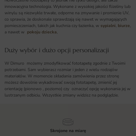
Nowoczesne fototapety to jednak nie tylko design, ale także
innowacyjna technologia. Wykonane z wysokiej jakości flizeliny lub
winylu są niezwykle trwałe, odporne na zmywanie i promienie UV,
co sprawia, że doskonale sprawdzają się nawet w wymagających
pomieszczeniach, takich jak kuchnia czy łazienka, w
sypialni
,
biurze
,
a nawet w
pokoju dziecka
,
Duży wybór i dużo opcji personalizacji ​
W Dimuro możemy zmodyfikować fototapetę zgodnie z Twoimi
potrzebami. Sam wybierasz rozmiar i jeden z wielu rodzajów
materiałów. W momencie składania zamówienia przez stronę
możesz dowolnie wykadrować swoją fototapetę, zmienić jej
orientację (pionowo , poziomo) czy oznaczyć opcję wykonania jej w
lustrzanym odbiciu. Wszystkie zmiany widzisz na podglądzie.
Skrojone na miarę