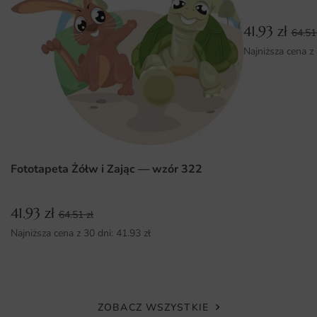
Dlaczego warto wybrać tę fototapetę
41.93
zł
64.5
Unikalny design, który przyciąga uwagę i nadaje charakter
Najniższa cena z
wnętrzu.
Wysokiej jakości materiały zapewniające trwałość i
intensywność kolorów.
Różne wymiary do wyboru, co pozwala na idealne
dopasowanie do przestrzeni.
Fototapeta Żółw i Zając — wzór 322
Łatwy montaż, dzięki czemu szybko odmienisz swoje
wnętrze.
41.93
zł
64.51
zł
Najniższa cena z 30 dni:
41.93
zł
ZOBACZ WSZYSTKIE