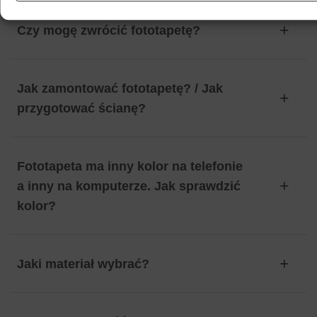
Czy mogę zwrócić fototapetę?
Jak zamontować fototapetę? / Jak
przygotować ścianę?
Fototapeta ma inny kolor na telefonie
a inny na komputerze. Jak sprawdzić
kolor?
Jaki materiał wybrać?