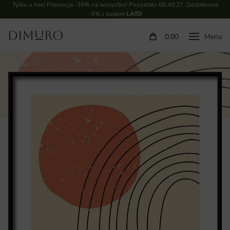
Tylko u nas! Promocja -35% na wszystko! Pozostało
08:49:26
. Dodatkowe
-5% z kodem
LATO
0.00