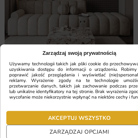
Zarządzaj swoją prywatnością
Używamy technologii takich jak pliki cookie do przechowywa
uzyskiwania dostępu do informacji o urządzeniu. Robimy
Mam ścianę o nietypowym kształcie,
poprawić jakość przeglądania i wyświetlać (nie)spersona
reklamy. Wyrażenie zgody na te technologie umożl
czy da się na niej położyć
przetwarzanie danych, takich jak zachowanie podczas prze
lub unikalne identyfikatory na tej stronie. Brak wyrażenia zgod
fototapetę?
wycofanie może niekorzystnie wpłynąć na niektóre cechy i fun
Ile będę czekać na realizację
AKCEPTUJ WSZYSTKO
zamówienia?
ZARZĄDZAJ OPCJAMI