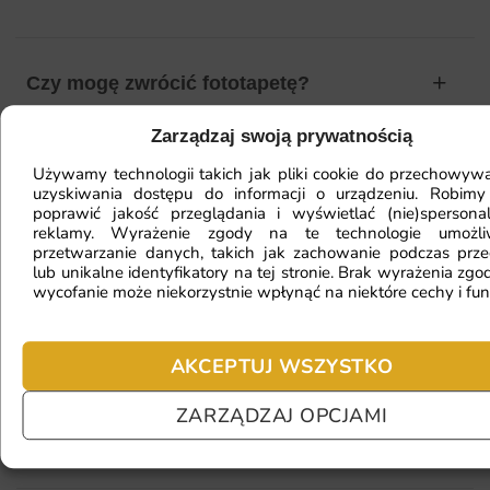
Czy mogę zwrócić fototapetę?
Zarządzaj swoją prywatnością
Jak zamontować fototapetę? / Jak
Używamy technologii takich jak pliki cookie do przechowywa
uzyskiwania dostępu do informacji o urządzeniu. Robimy
przygotować ścianę?
poprawić jakość przeglądania i wyświetlać (nie)spersona
reklamy. Wyrażenie zgody na te technologie umożl
przetwarzanie danych, takich jak zachowanie podczas prze
lub unikalne identyfikatory na tej stronie. Brak wyrażenia zgod
wycofanie może niekorzystnie wpłynąć na niektóre cechy i fun
Fototapeta ma inny kolor na telefonie
a inny na komputerze. Jak sprawdzić
kolor?
AKCEPTUJ WSZYSTKO
ZARZĄDZAJ OPCJAMI
Jaki materiał wybrać?