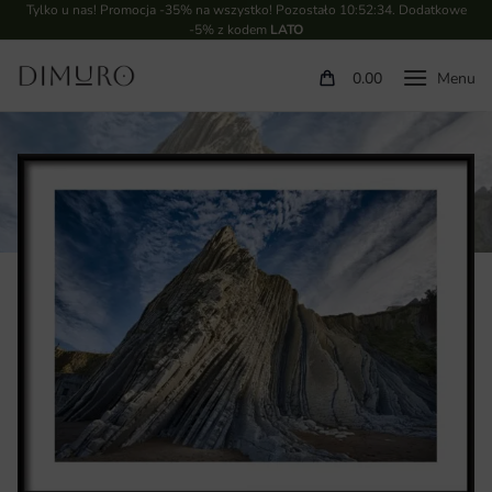
Tylko u nas! Promocja -35% na wszystko! Pozostało
10:52:33
. Dodatkowe
-5% z kodem
LATO
0.00