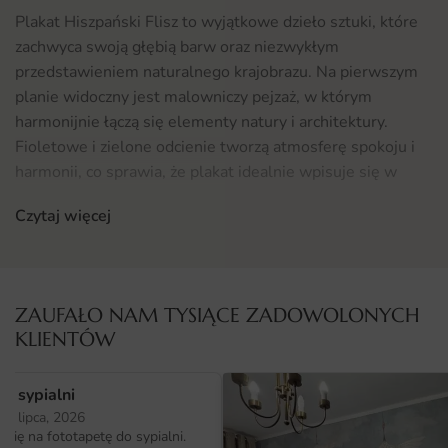
Plakat Hiszpański Flisz to wyjątkowe dzieło sztuki, które
zachwyca swoją głębią barw oraz niezwykłym
przedstawieniem naturalnego krajobrazu. Na pierwszym
planie widoczny jest malowniczy pejzaż, w którym
harmonijnie łączą się elementy natury i architektury.
Fioletowe i zielone odcienie tworzą atmosferę spokoju i
harmonii, co sprawia, że plakat idealnie wpisuje się w
nowoczesne wnętrza. Motyw natury w połączeniu z
Czytaj więcej
hiszpańskim klimatem przyciąga wzrok i buduje
wyjątkowy nastrój w każdym pomieszczeniu.
Gdzie sprawdzi się fototapeta Plakat Hiszpański Flisz
ZAUFAŁO NAM TYSIĄCE ZADOWOLONYCH
Plakat Hiszpański Flisz doskonale odnajdzie się w różnych
KLIENTÓW
przestrzeniach, zarówno w domach, jak i biurach. Idealnie
pasuje do salonów, sypialni oraz jadalni, nadając im
o sypialni
przytulności i elegancji. Dzięki swojej uniwersalności,
25 lipca, 2026
plakat z łatwością wkomponuje się w różnorodne style
ię na fototapetę do sypialni.