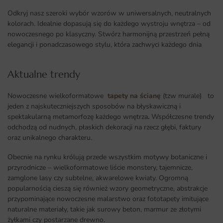
Odkryj nasz szeroki wybór wzorów w uniwersalnych, neutralnych
kolorach. Idealnie dopasują się do każdego wystroju wnętrza – od
nowoczesnego po klasyczny. Stwórz harmonijną przestrzeń pełną
elegancji i ponadczasowego stylu, która zachwyci każdego dnia
Aktualne trendy​
Nowoczesne wielkoformatowe
tapety na ścianę
(tzw murale) to
jeden z najskuteczniejszych sposobów na błyskawiczną i
spektakularną metamorfozę każdego wnętrza
.
Współczesne trendy
odchodzą od nudnych, płaskich dekoracji na rzecz głębi, faktury
oraz unikalnego charakteru.
Obecnie na rynku królują przede wszystkim motywy botaniczne i
przyrodnicze – wielkoformatowe liście monstery, tajemnicze,
zamglone lasy czy subtelne, akwarelowe kwiaty. Ogromną
popularnością cieszą się również wzory geometryczne, abstrakcje
przypominające nowoczesne malarstwo oraz fototapety imitujące
naturalne materiały, takie jak surowy beton, marmur ze złotymi
żyłkami czy postarzane drewno.