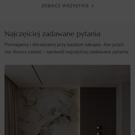
ZOBACZ WSZYSTKIE
Uniwersalne zastosowanie w różnych pomieszczeniach,
zarówno domowych, jak i komercyjnych.
Prosty i szybki montaż, który nie wymaga
Najczęściej zadawane pytania
specjalistycznych narzędzi.
Pomagamy i doradzamy przy każdym zakupie. Ale jeżeli
nie chcesz czekać – sprawdź najczęściej zadawane pytania.