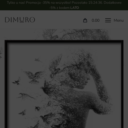
Tylko u nas! Promocja -35% na wszystko! Pozostało
15:24:36
. Dodatkowe
-5% z kodem
LATO
0.00