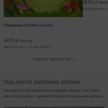
wnętrz.
41.93
zł
64.5
Najniższa cena z
Wysoka jakość druku zapewniająca trwałość i estetykę.
Łatwy montaż, który nie wymaga specjalistycznych
umiejętności.
Fototapeta Grzybki w Lesie
Dostępność w różnych wymiarach, co umożliwia idealne
dopasowanie do Twojej przestrzeni.
41.93
zł
64.51
zł
Najniższa cena z 30 dni:
41.93
zł
ZOBACZ WSZYSTKIE
Najczęściej zadawane pytania
Pomagamy i doradzamy przy każdym zakupie. Ale jeżeli
nie chcesz czekać – sprawdź najczęściej zadawane pytania.