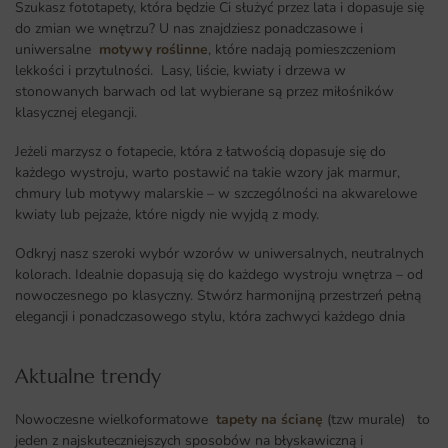
Szukasz fototapety, która będzie Ci służyć przez lata i dopasuje się
do zmian we wnętrzu? U nas znajdziesz ponadczasowe i
uniwersalne
motywy roślinne
, które nadają pomieszczeniom
lekkości i przytulności. Lasy, liście, kwiaty i drzewa w
stonowanych barwach od lat wybierane są przez miłośników
klasycznej elegancji.
Jeżeli marzysz o fotapecie, która z łatwością dopasuje się do
każdego wystroju, warto postawić na takie wzory jak marmur,
chmury lub motywy malarskie – w szczególności na akwarelowe
kwiaty lub pejzaże, które nigdy nie wyjdą z mody.
Odkryj nasz szeroki wybór wzorów w uniwersalnych, neutralnych
kolorach. Idealnie dopasują się do każdego wystroju wnętrza – od
nowoczesnego po klasyczny. Stwórz harmonijną przestrzeń pełną
elegancji i ponadczasowego stylu, która zachwyci każdego dnia
Aktualne trendy​
Nowoczesne wielkoformatowe
tapety na ścianę
(tzw murale) to
jeden z najskuteczniejszych sposobów na błyskawiczną i