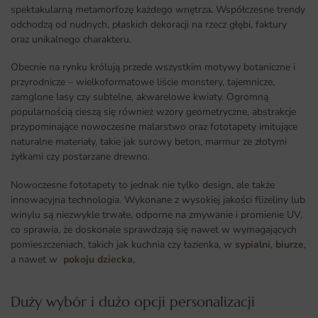
spektakularną metamorfozę każdego wnętrza
.
Współczesne trendy
odchodzą od nudnych, płaskich dekoracji na rzecz głębi, faktury
oraz unikalnego charakteru.
Obecnie na rynku królują przede wszystkim motywy botaniczne i
przyrodnicze – wielkoformatowe liście monstery, tajemnicze,
zamglone lasy czy subtelne, akwarelowe kwiaty. Ogromną
popularnością cieszą się również wzory geometryczne, abstrakcje
przypominające nowoczesne malarstwo oraz fototapety imitujące
naturalne materiały, takie jak surowy beton, marmur ze złotymi
żyłkami czy postarzane drewno.
Nowoczesne fototapety to jednak nie tylko design, ale także
innowacyjna technologia. Wykonane z wysokiej jakości flizeliny lub
winylu są niezwykle trwałe, odporne na zmywanie i promienie UV,
co sprawia, że doskonale sprawdzają się nawet w wymagających
pomieszczeniach, takich jak kuchnia czy łazienka, w
sypialni
,
biurze
,
a nawet w
pokoju dziecka
,
Duży wybór i dużo opcji personalizacji ​