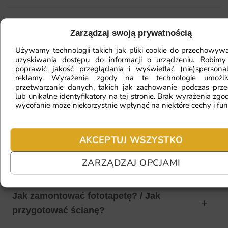
Mam ścianę o nietypowym kształcie,
Zarządzaj swoją prywatnością
czy da się na niej położyć
Używamy technologii takich jak pliki cookie do przechowywa
fototapetę?
uzyskiwania dostępu do informacji o urządzeniu. Robimy
poprawić jakość przeglądania i wyświetlać (nie)spersona
reklamy. Wyrażenie zgody na te technologie umożl
przetwarzanie danych, takich jak zachowanie podczas prze
lub unikalne identyfikatory na tej stronie. Brak wyrażenia zgod
Ile będę czekać na realizację
wycofanie może niekorzystnie wpłynąć na niektóre cechy i fun
zamówienia?
AKCEPTUJ WSZYSTKO
Czy mogę zwrócić fototapetę?
ZARZĄDZAJ OPCJAMI
Jak zamontować fototapetę? / Jak
przygotować ścianę?