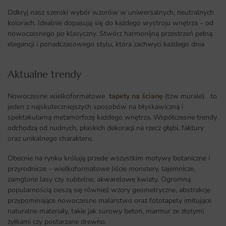
Odkryj nasz szeroki wybór wzorów w uniwersalnych, neutralnych
kolorach. Idealnie dopasują się do każdego wystroju wnętrza – od
nowoczesnego po klasyczny. Stwórz harmonijną przestrzeń pełną
elegancji i ponadczasowego stylu, która zachwyci każdego dnia
Aktualne trendy​
Nowoczesne wielkoformatowe
tapety na ścianę
(tzw murale) to
jeden z najskuteczniejszych sposobów na błyskawiczną i
spektakularną metamorfozę każdego wnętrza
.
Współczesne trendy
odchodzą od nudnych, płaskich dekoracji na rzecz głębi, faktury
oraz unikalnego charakteru.
Obecnie na rynku królują przede wszystkim motywy botaniczne i
przyrodnicze – wielkoformatowe liście monstery, tajemnicze,
zamglone lasy czy subtelne, akwarelowe kwiaty. Ogromną
popularnością cieszą się również wzory geometryczne, abstrakcje
przypominające nowoczesne malarstwo oraz fototapety imitujące
naturalne materiały, takie jak surowy beton, marmur ze złotymi
żyłkami czy postarzane drewno.