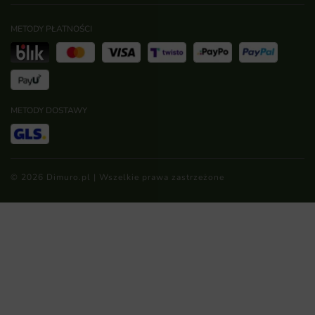
METODY PŁATNOŚCI
METODY DOSTAWY
© 2026 Dimuro.pl | Wszelkie prawa zastrzeżone