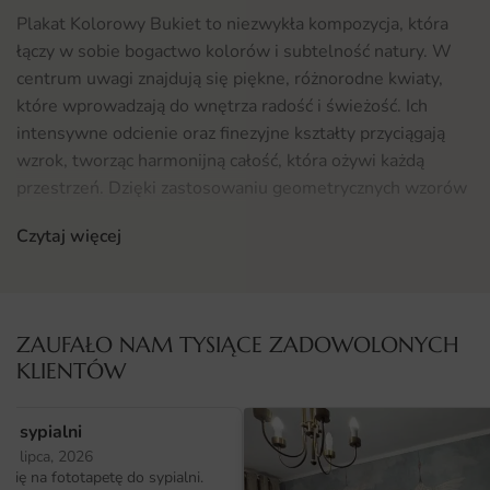
Plakat Kolorowy Bukiet to niezwykła kompozycja, która
łączy w sobie bogactwo kolorów i subtelność natury. W
centrum uwagi znajdują się piękne, różnorodne kwiaty,
które wprowadzają do wnętrza radość i świeżość. Ich
intensywne odcienie oraz finezyjne kształty przyciągają
wzrok, tworząc harmonijną całość, która ożywi każdą
przestrzeń. Dzięki zastosowaniu geometrycznych wzorów
tło staje się nowoczesne i stylowe, co idealnie łączy się z
Czytaj więcej
naturą przedstawioną na pierwszym planie.
Gdzie sprawdzi się fototapeta Plakat Kolorowy Bukiet
Fototapeta Plakat Kolorowy Bukiet doskonale sprawdzi
ZAUFAŁO NAM TYSIĄCE ZADOWOLONYCH
się w wielu pomieszczeniach. Możesz ją umieścić w
KLIENTÓW
kuchni, gdzie doda energii i optymizmu, a także w jadalni,
tworząc przytulną atmosferę podczas posiłków.
o sypialni
Dodatkowo, jej stonowane tło w połączeniu z żywymi
25 lipca, 2026
kolorami kwiatów będzie idealnym rozwiązaniem do
ię na fototapetę do sypialni.