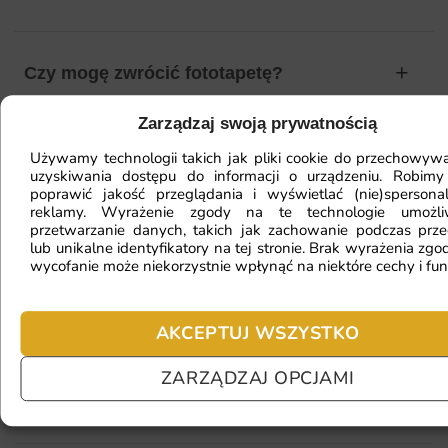
Czy mogę zwrócić fototapetę?
Zarządzaj swoją prywatnością
Jak zamontować fototapetę? / Jak
Używamy technologii takich jak pliki cookie do przechowywa
uzyskiwania dostępu do informacji o urządzeniu. Robimy
przygotować ścianę?
poprawić jakość przeglądania i wyświetlać (nie)spersona
reklamy. Wyrażenie zgody na te technologie umożl
przetwarzanie danych, takich jak zachowanie podczas prze
lub unikalne identyfikatory na tej stronie. Brak wyrażenia zgod
Fototapeta ma inny kolor na telefonie
wycofanie może niekorzystnie wpłynąć na niektóre cechy i fun
a inny na komputerze. Jak sprawdzić
kolor?
AKCEPTUJ WSZYSTKO
ZARZĄDZAJ OPCJAMI
Jaki materiał wybrać?