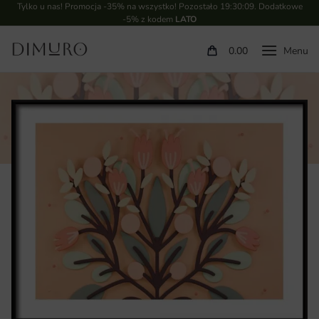
Tylko u nas! Promocja -35% na wszystko! Pozostało
19:30:08
. Dodatkowe
-5% z kodem
LATO
0.00