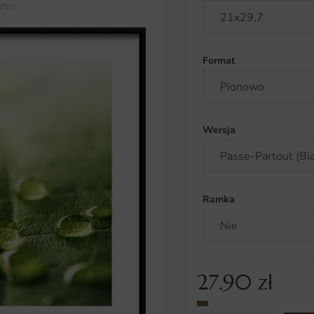
atura i botanika
rośliny
Plakat Krople na Zielonym Liściu
Format
Wersja
Ramka
27.90
zł