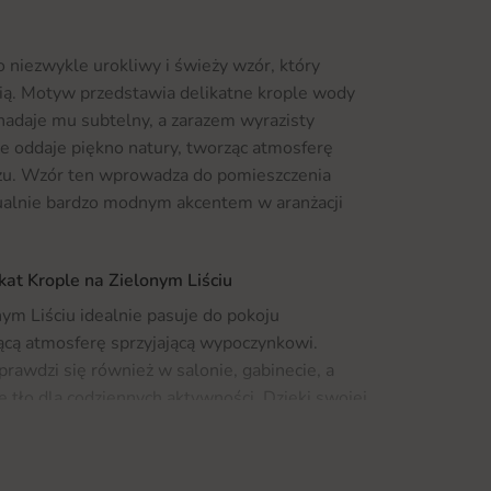
o niezwykle urokliwy i świeży wzór, który
cią. Motyw przedstawia delikatne krople wody
 nadaje mu subtelny, a zarazem wyrazisty
e oddaje piękno natury, tworząc atmosferę
zu. Wzór ten wprowadza do pomieszczenia
tualnie bardzo modnym akcentem w aranżacji
kat Krople na Zielonym Liściu
ym Liściu idealnie pasuje do pokoju
cą atmosferę sprzyjającą wypoczynkowi.
rawdzi się również w salonie, gabinecie, a
 tło dla codziennych aktywności. Dzięki swojej
 być także doskonałym elementem dekoracyjnym
ch jak biura czy kawiarnie, gdzie zieleń
 samopoczucia gości. Aby jeszcze bardziej