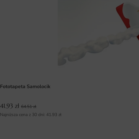
Fototapeta Samolocik
41.93
zł
64.51
zł
Najniższa cena z 30 dni:
41.93
zł