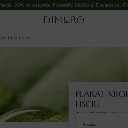
omocja -35% na wszystko! Pozostało
10:58:40
. Dodatkowe -5
NY PROJEKT
PLAKAT KRO
LIŚCIU
NUMER PRODUKTU: 019296897
Rozmiar