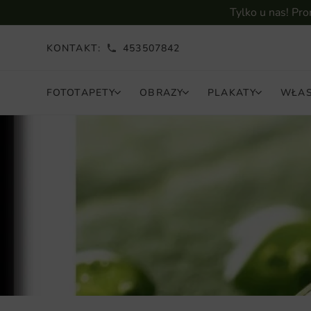
Tylko u nas! Pr
KONTAKT:
453507842
FOTOTAPETY
OBRAZY
PLAKATY
WŁAS