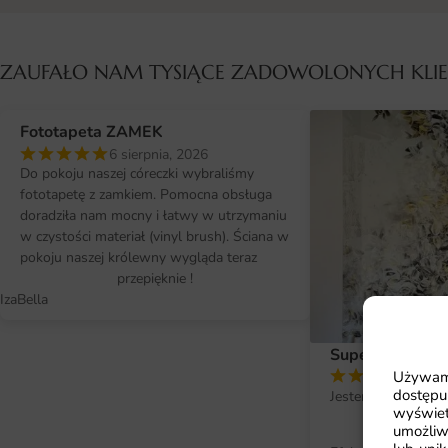
ZAUFAŁO NAM TYSIĄCE ZADOWOLONYCH KL
Fototapeta ZAMEK
6 sierpnia, 2026
Do pokoju naszej córeczki wybraliśmy
fototapetę z zamkiem. Pomocna obsługa
doradziła nam mocny i łatwy w utrzymaniu
w czystości materiał (vinyl brush). Ściana w
pokoju naszej królewny wygląda teraz
przepięknie !
IzaBella
Super efekt !
Używamy
2 si
dostępu
Jestem bardzo zad
wyświet
fo
umożliw