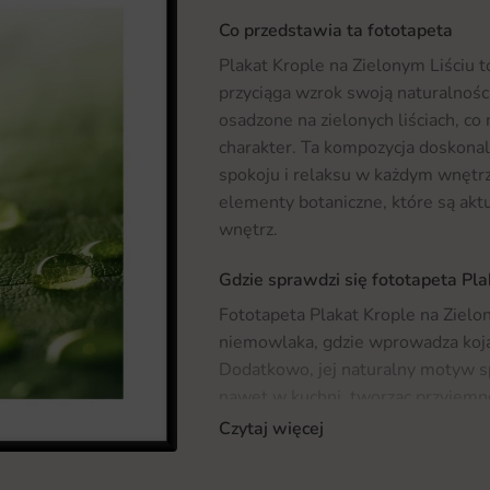
Co przedstawia ta fototapeta
Plakat Krople na Zielonym Liściu t
przyciąga wzrok swoją naturalnoś
osadzone na zielonych liściach, co
charakter. Ta kompozycja doskonal
spokoju i relaksu w każdym wnętr
elementy botaniczne, które są ak
wnętrz.
Gdzie sprawdzi się fototapeta Pla
Fototapeta Plakat Krople na Zielon
niemowlaka, gdzie wprowadza koją
Dodatkowo, jej naturalny motyw sp
nawet w kuchni, tworząc przyjemne
uniwersalności, ten plakat może
Czytaj więcej
w przestrzeniach komercyjnych, taki
odgrywa kluczową rolę w poprawie