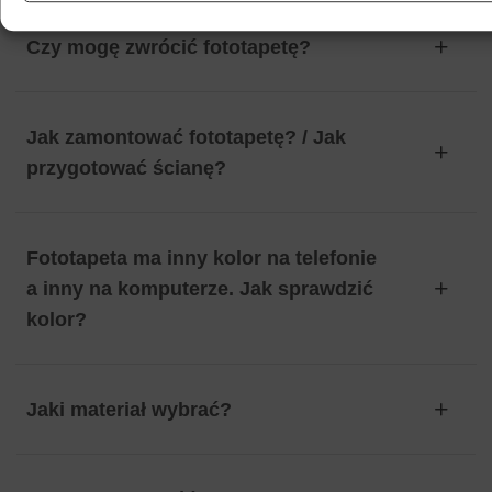
Czy mogę zwrócić fototapetę?
Jak zamontować fototapetę? / Jak
przygotować ścianę?
Fototapeta ma inny kolor na telefonie
a inny na komputerze. Jak sprawdzić
kolor?
Jaki materiał wybrać?