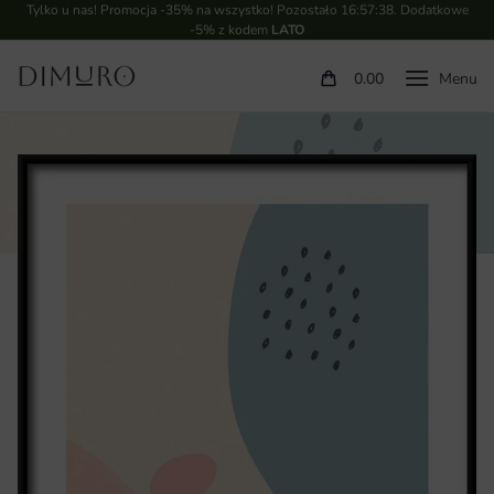
Tylko u nas! Promocja -35% na wszystko! Pozostało
16:57:37
. Dodatkowe
-5% z kodem
LATO
0.00