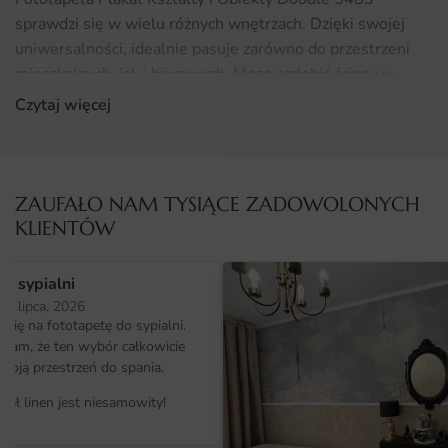
sprawdzi się w wielu różnych wnętrzach. Dzięki swojej
uniwersalności, idealnie pasuje zarówno do przestrzeni
mieszkalnych, jak i biurowych. Może ozdobić ściany w
salonie, sypialni, czy pokoju dziecięcym, dodając im
Czytaj więcej
artystycznego charakteru. Warto również rozważyć
umieszczenie jej w przestrzeni biurowej, gdzie może
inspirować kreatywność i innowacyjne myślenie.
Dodatkowo, dla osób zainteresowanych innymi formami
ZAUFAŁO NAM TYSIĄCE ZADOWOLONYCH
dekoracji, polecamy również nasze
Fototapety
, które
KLIENTÓW
oferują równie ciekawe rozwiązania.
o sypialni
Materiał i jakość druku
25 lipca, 2026
ię na fototapetę do sypialni.
Plakat Kształty i Obiekty Doodle 5483 został
ałam, że ten wybór całkowicie
wydrukowany na wysokiej jakości materiale, który
moją przestrzeń do spania.
zapewnia trwałość oraz intensywność kolorów. Dzięki
zastosowaniu nowoczesnych technologii druku, każdy
iał linen jest niesamowity!
detal wzoru jest wyraźny i estetyczny. Materiał jest