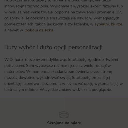
Nowoczesne fototapety to jednak nie tylko design, ale także
innowacyjna technologia. Wykonane z wysokiej jakości flizeliny lub
winylu są niezwykle trwałe, odporne na zmywanie i promienie UV,
co sprawia, że doskonale sprawdzają się nawet w wymagających
pomieszczeniach, takich jak kuchnia czy łazienka, w
sypialni
,
biurze
,
a nawet w
pokoju dziecka
,
Duży wybór i dużo opcji personalizacji ​
W Dimuro możemy zmodyfikować fototapetę zgodnie z Twoimi
potrzebami. Sam wybierasz rozmiar i jeden z wielu rodzajów
materiałów. W momencie składania zamówienia przez stronę
możesz dowolnie wykadrować swoją fototapetę, zmienić jej
orientację (pionowo , poziomo) czy oznaczyć opcję wykonania jej w
lustrzanym odbiciu. Wszystkie zmiany widzisz na podglądzie.
Skrojone na miarę