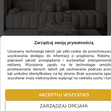
Zarządzaj swoją prywatnością
Używamy technologii takich jak pliki cookie do przechowywa
uzyskiwania dostępu do informacji o urządzeniu. Robimy
Mam ścianę o nietypowym kształcie,
poprawić jakość przeglądania i wyświetlać (nie)spersona
reklamy. Wyrażenie zgody na te technologie umożl
czy da się na niej położyć
przetwarzanie danych, takich jak zachowanie podczas prze
lub unikalne identyfikatory na tej stronie. Brak wyrażenia zgod
fototapetę?
wycofanie może niekorzystnie wpłynąć na niektóre cechy i fun
Ile będę czekać na realizację
AKCEPTUJ WSZYSTKO
zamówienia?
ZARZĄDZAJ OPCJAMI