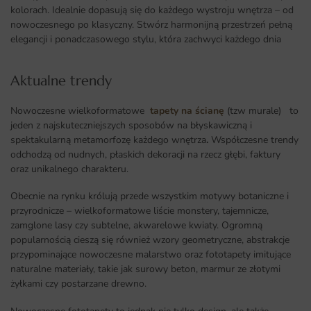
kolorach. Idealnie dopasują się do każdego wystroju wnętrza – od
nowoczesnego po klasyczny. Stwórz harmonijną przestrzeń pełną
elegancji i ponadczasowego stylu, która zachwyci każdego dnia
Aktualne trendy​
Nowoczesne wielkoformatowe
tapety na ścianę
(tzw murale) to
jeden z najskuteczniejszych sposobów na błyskawiczną i
spektakularną metamorfozę każdego wnętrza
.
Współczesne trendy
odchodzą od nudnych, płaskich dekoracji na rzecz głębi, faktury
oraz unikalnego charakteru.
Obecnie na rynku królują przede wszystkim motywy botaniczne i
przyrodnicze – wielkoformatowe liście monstery, tajemnicze,
zamglone lasy czy subtelne, akwarelowe kwiaty. Ogromną
popularnością cieszą się również wzory geometryczne, abstrakcje
przypominające nowoczesne malarstwo oraz fototapety imitujące
naturalne materiały, takie jak surowy beton, marmur ze złotymi
żyłkami czy postarzane drewno.