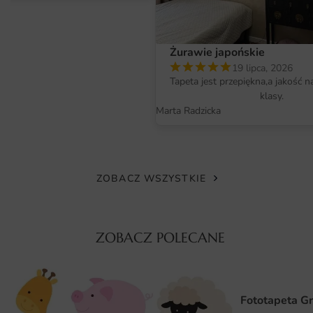
odporny na działanie promieni UV, co sprawia, że kolory
nie blakną nawet po długotrwałym eksponowaniu na
światło słoneczne. To gwarantuje, że plakat zachowa
Żurawie japońskie
swoją świeżość i atrakcyjny wygląd przez wiele lat.
19 lipca, 2026
Tapeta jest przepiękna,a jakość n
Wymiary na miarę i łatwy montaż
klasy.
Plakat Kształty i Obiekty Doodle 5483 dostępny jest w
Marta Radzicka
różnych wymiarach, co pozwala na idealne dopasowanie
go do indywidualnych potrzeb oraz stylu wnętrza. Można
go zamówić w rozmiarze standardowym lub na specjalne
zamówienie, co daje ogromne możliwości aranżacyjne. Co
ZOBACZ WSZYSTKIE
więcej, montaż plakatu jest niezwykle prosty i nie
wymaga specjalistycznych narzędzi. Dzięki temu każdy
może samodzielnie cieszyć się nową dekoracją w swoim
ZOBACZ POLECANE
domu czy biurze.
Dlaczego warto wybrać tę fototapetę
Fototapeta G
Unikalny wzór, który przyciąga uwagę i ożywia każde