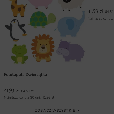
wnętrze.
41.93
zł
64.5
Wysoka jakość druku gwarantująca trwałość i
Najniższa cena z
intensywność kolorów.
Możliwość zamówienia w różnych rozmiarach, idealnie
dopasowanych do Twoich potrzeb.
Łatwy montaż, dzięki któremu samodzielnie stworzysz
wyjątkową dekorację w swoim wnętrzu.
Fototapeta Zwierzątka
41.93
zł
64.51
zł
Najniższa cena z 30 dni:
41.93
zł
ZOBACZ WSZYSTKIE