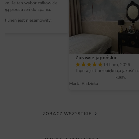
architekturą tworzy przytulną atmosferę. Można go
ałam, że ten wybór całkowicie
zastosować w salonie, sypialni, a także w biurze czy
moją przestrzeń do spania.
pracowni artystycznej. Jego stonowane kolory oraz
iał linen jest niesamowity!
elegancki design sprawiają, że staje się centralnym
punktem aranżacji, przyciągając uwagę odwiedzających.
Dodatkowo, świetnie komponuje się z innymi elementami
dekoracyjnymi, takimi jak fototapety, które można znaleźć
w naszej ofercie, co umożliwia stworzenie spójnej i
Żurawie japońskie
estetycznej przestrzeni.
19 lipca, 2026
Tapeta jest przepiękna,a jakość n
Materiał i jakość druku
klasy.
Marta Radzicka
Plakat Kula z Kamienia wykonany jest z wysokiej jakości
materiałów, które zapewniają długotrwałą trwałość oraz
intensywność kolorów. Druk wykorzystujący najnowsze
technologie gwarantuje, że każdy detal obrazu jest
ZOBACZ WSZYSTKIE
wyraźny i odwzorowany z najwyższą precyzją. Dzięki
zastosowaniu ekologicznych tuszy, plakat jest bezpieczny
dla zdrowia i środowiska. Można go łatwo wyczyścić, co