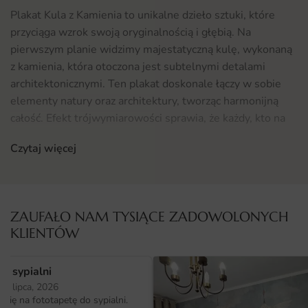
Plakat Kula z Kamienia to unikalne dzieło sztuki, które
przyciąga wzrok swoją oryginalnością i głębią. Na
pierwszym planie widzimy majestatyczną kulę, wykonaną
z kamienia, która otoczona jest subtelnymi detalami
architektonicznymi. Ten plakat doskonale łączy w sobie
elementy natury oraz architektury, tworząc harmonijną
całość. Efekt trójwymiarowości sprawia, że każdy, kto na
niego spojrzy, poczuje się, jakby mógł dotknąć tej
Czytaj więcej
imponującej struktury. Dzięki temu, Plakat Kula z
Kamienia staje się nie tylko dekoracją, ale także inspiracją
do refleksji nad pięknem otaczającego nas świata.
ZAUFAŁO NAM TYSIĄCE ZADOWOLONYCH
Gdzie sprawdzi się fototapeta Plakat Kula z Kamienia
KLIENTÓW
Plakat Kula z Kamienia to wszechstronny element
dekoracyjny, który doskonale odnajdzie się w różnych
o sypialni
wnętrzach. Idealnie pasuje do przestrzeni w stylu
25 lipca, 2026
prowansalskim, gdzie harmonijne zestawienie natury z
ię na fototapetę do sypialni.