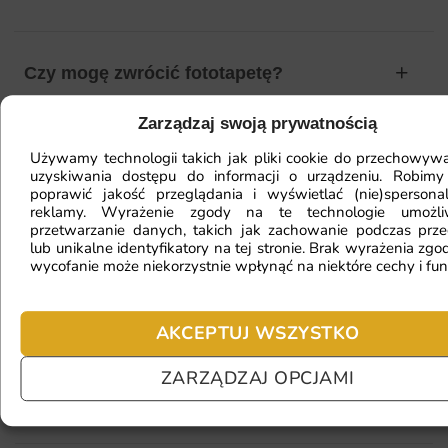
Czy mogę zwrócić fototapetę?
Zarządzaj swoją prywatnością
Jak zamontować fototapetę? / Jak
Używamy technologii takich jak pliki cookie do przechowywa
uzyskiwania dostępu do informacji o urządzeniu. Robimy
przygotować ścianę?
poprawić jakość przeglądania i wyświetlać (nie)spersona
reklamy. Wyrażenie zgody na te technologie umożl
przetwarzanie danych, takich jak zachowanie podczas prze
lub unikalne identyfikatory na tej stronie. Brak wyrażenia zgod
Fototapeta ma inny kolor na telefonie
wycofanie może niekorzystnie wpłynąć na niektóre cechy i fun
a inny na komputerze. Jak sprawdzić
kolor?
AKCEPTUJ WSZYSTKO
ZARZĄDZAJ OPCJAMI
Jaki materiał wybrać?