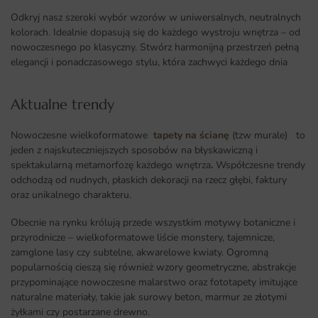
Odkryj nasz szeroki wybór wzorów w uniwersalnych, neutralnych
kolorach. Idealnie dopasują się do każdego wystroju wnętrza – od
nowoczesnego po klasyczny. Stwórz harmonijną przestrzeń pełną
elegancji i ponadczasowego stylu, która zachwyci każdego dnia
Aktualne trendy​
Nowoczesne wielkoformatowe
tapety na ścianę
(tzw murale) to
jeden z najskuteczniejszych sposobów na błyskawiczną i
spektakularną metamorfozę każdego wnętrza
.
Współczesne trendy
odchodzą od nudnych, płaskich dekoracji na rzecz głębi, faktury
oraz unikalnego charakteru.
Obecnie na rynku królują przede wszystkim motywy botaniczne i
przyrodnicze – wielkoformatowe liście monstery, tajemnicze,
zamglone lasy czy subtelne, akwarelowe kwiaty. Ogromną
popularnością cieszą się również wzory geometryczne, abstrakcje
przypominające nowoczesne malarstwo oraz fototapety imitujące
naturalne materiały, takie jak surowy beton, marmur ze złotymi
żyłkami czy postarzane drewno.