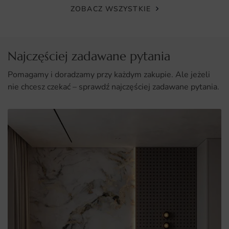
Unikalny design, który przyciąga wzrok i inspiruje do
ZOBACZ WSZYSTKIE
refleksji.
Wszechstronność – idealny do różnych wnętrz oraz stylów
dekoracyjnych.
Najczęściej zadawane pytania
Wysoka jakość materiałów i druku, zapewniająca trwałość
Pomagamy i doradzamy przy każdym zakupie. Ale jeżeli
i estetykę.
nie chcesz czekać – sprawdź najczęściej zadawane pytania.
Prosty montaż oraz możliwość wyboru wymiarów na miarę
potrzeb.