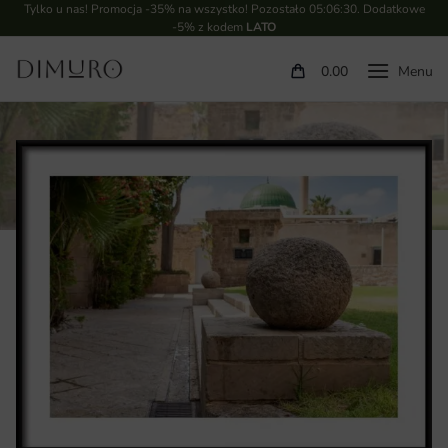
Tylko u nas! Promocja -35% na wszystko! Pozostało
05:06:29
. Dodatkowe
-5% z kodem
LATO
0.00